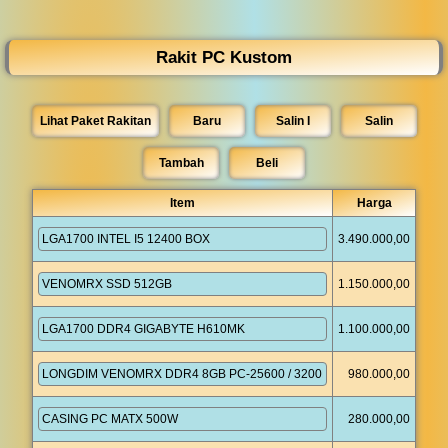
◀︎
...
Rakit PC Kustom
Lihat Paket Rakitan
Baru
Salin I
Salin
Tambah
Item
Harga
3.490.000,00
1.150.000,00
1.100.000,00
980.000,00
280.000,00