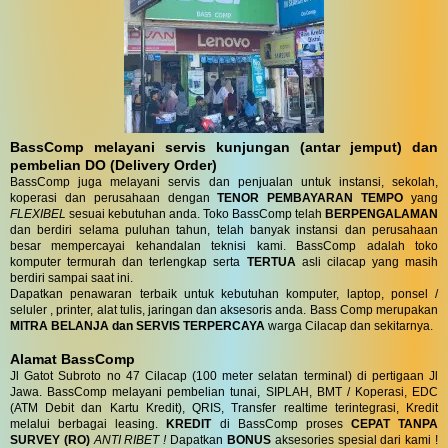
BassComp melayani servis kunjungan (antar jemput) dan
pembelian DO (Delivery Order)
BassComp juga melayani servis dan penjualan untuk instansi, sekolah,
koperasi dan perusahaan dengan
TENOR PEMBAYARAN TEMPO
yang
FLEXIBEL
sesuai kebutuhan anda. Toko BassComp telah
BERPENGALAMAN
dan berdiri selama puluhan tahun, telah banyak instansi dan perusahaan
besar mempercayai kehandalan teknisi kami. BassComp adalah toko
komputer termurah dan terlengkap serta
TERTUA
asli cilacap yang masih
berdiri sampai saat ini.
Dapatkan penawaran terbaik untuk kebutuhan komputer, laptop, ponsel /
seluler , printer, alat tulis, jaringan dan aksesoris anda. Bass Comp merupakan
MITRA BELANJA dan SERVIS TERPERCAYA
warga Cilacap dan sekitarnya.
Alamat BassComp
Jl Gatot Subroto no 47 Cilacap (100 meter selatan terminal) di pertigaan Jl
Jawa. BassComp melayani pembelian tunai, SIPLAH, BMT / Koperasi, EDC
(ATM Debit dan Kartu Kredit), QRIS, Transfer realtime terintegrasi, Kredit
melalui berbagai leasing.
KREDIT
di BassComp proses
CEPAT TANPA
SURVEY (RO)
ANTI RIBET !
Dapatkan
BONUS
aksesories spesial dari kami !