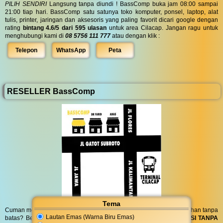
PILIH SENDIRI
Langsung tanpa diundi ! BassComp buka jam 08:00 sampai
21:00 tiap hari. BassComp satu satunya toko komputer, ponsel, laptop, alat
tulis, printer, jaringan dan aksesoris yang paling favorit dicari google dengan
rating
bintang 4.6/5 dari 595 ulasan
untuk area Cilacap. Jangan ragu untuk
menghubungi kami di
08 5756 111 777
atau dengan klik :
Telepon
WhatsApp
Peta
RESELLER BassComp
Tema
Cuman modal posting di media sosial bisa dapat penghasilan tambahan tanpa
Lautan Emas (Warna Biru Emas)
batas? Bergabung menjadi
RESELLER
kami serta dapatkan
KOMISI TANPA