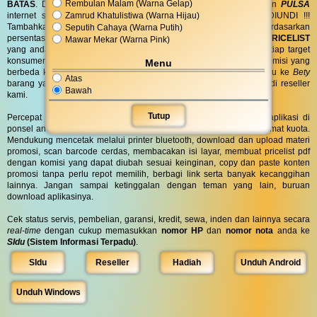
Rembulan Malam (Warna Gelap)
BATAS
. Dapatkan
BINGKISAN PARCEL
di hari spesial anda dan
PULSA
Zamrud Khatulistiwa (Warna Hijau)
internet serta
PONSEL 8GB
untuk anda ! GRATIS !! TANPA DIUNDI !!!
Tambahkan komisi sebanyak yang anda inginkan atau berdasarkan
Seputih Cahaya (Warna Putih)
persentase lalu biarkan sistem kami yang bekerja untuk anda.
PRICELIST
Mawar Mekar (Warna Pink)
yang anda bagikan bisa
KUSTOM
pilih kata dan warna untuk setiap target
konsumen anda. Bahkan barang yang sama dapat dijual dengan komisi yang
Menu
berbeda ke orang yang berbeda, misal ke
Agnes
komisi 200rb lalu ke
Bety
Atas
barang yang sama komisi 300rb. Tertarik? Yuk buruan gabung jadi reseller
Bawah
kami.
Tutup
Percepat akses ke marketplace BassComp dengan menginstall aplikasi di
ponsel android atau notebook windows. Ukuran file sangat kecil hemat kuota.
Mendukung mencetak melalui printer bluetooth, download dan upload materi
promosi, scan barcode cerdas, membacakan isi layar, membuat pricelist pdf
dengan komisi yang dapat diubah sesuai keinginan, copy dan paste konten
promosi tanpa perlu repot memilih, berbagi link serta banyak kecanggihan
lainnya. Jangan sampai ketinggalan dengan teman yang lain, buruan
download aplikasinya.
Cek status servis, pembelian, garansi, kredit, sewa, inden dan lainnya secara
real-time
dengan cukup memasukkan
nomor HP
dan
nomor nota
anda ke
SIdu
(Sistem Informasi Terpadu)
.
SIdu
Reseller
Hadiah
Unduh Android
Unduh Windows