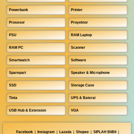
Powerbank
Printer
Prosesor
Proyektor
PSU
RAM Laptop
RAM PC
Scanner
Smartwatch
Software
Sparepart
Speaker & Microphone
SSD
Storage Case
Tinta
UPS & Baterai
USB Hub & Extension
VGA
Facebook
|
Instagram
|
Lazada
|
Shopee
|
SIPLAH BliBli
|