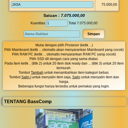
75.000,00
Satuan :
7.075.000,00
Kuantitas
Total
7.075.000,00
Mulai dengan pilih Prosesor (ketik ...)
Pilih Mainboard (ketik ... otomatis akan menyarankan Mainboard yang cocok)
Pilih RAM PC (ketik ... otomatis menyarankan RAM PC yang cocok)
Pilih SSD dll dengan cara yang sama diatas.
Pada item ketik .. (titik 2) untuk 20 item stok ready dan ... (titik 3) untuk 20 item
termurah.
Tombol
Tambah
untuk menambahkan item kategori bebas.
Tombol
Salin I
untuk menyalin item saja,
Salin
untuk menyalin item dan
harga.
Beberapa fungsi hanya tersedia untuk pemakai yang login.
TENTANG BassComp