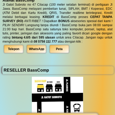
Alamat BassComp
Jl Gatot Subroto no 47 Cilacap (100 meter selatan terminal) di pertigaan Jl
Jawa. BassComp melayani pembelian tunai, SIPLAH, BMT / Koperasi, EDC
(ATM Debit dan Kartu Kredit), QRIS, Transfer realtime terintegrasi, Kredit
melalui berbagai leasing.
KREDIT
di BassComp proses
CEPAT TANPA
SURVEY (RO)
ANTI RIBET !
Dapatkan
BONUS
aksesories spesial dari kami !
PILIH SENDIRI
Langsung tanpa diundi ! BassComp buka jam 08:00 sampai
21:00 tiap hari. BassComp satu satunya toko komputer, ponsel, laptop, alat
tulis, printer, jaringan dan aksesoris yang paling favorit dicari google dengan
rating
bintang 4.6/5 dari 595 ulasan
untuk area Cilacap. Jangan ragu untuk
menghubungi kami di
08 5756 111 777
atau dengan klik :
Telepon
WhatsApp
Peta
RESELLER BassComp