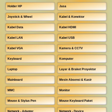
Holder HP
Jasa
Joystick & Wheel
Kabel & Konektor
Kabel Data
Kabel HDMI
Kabel LAN
Kabel USB
Kabel VGA
Kamera & CCTV
Keyboard
Komputer
Laptop
Layar & Braket Proyektor
Mainboard
Mesin Absensi & Kasir
MMC
Monitor
Mouse & Stylus Pen
Mouse Keyboard Paket
Network - Adapter
Network - Device