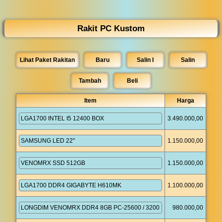
◀︎
...
Rakit PC Kustom
Lihat Paket Rakitan
Baru
Salin I
Salin
Tambah
Item
Harga
3.490.000,00
1.150.000,00
1.150.000,00
1.100.000,00
980.000,00