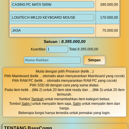
280.000,00
170.000,00
75.000,00
Satuan :
8.395.000,00
Kuantitas
Total
8.395.000,00
Mulai dengan pilih Prosesor (ketik ...)
Pilih Mainboard (ketik ... otomatis akan menyarankan Mainboard yang cocok)
Pilih RAM PC (ketik ... otomatis menyarankan RAM PC yang cocok)
Pilih SSD dll dengan cara yang sama diatas.
Pada item ketik .. (titik 2) untuk 20 item stok ready dan ... (titik 3) untuk 20 item
termurah.
Tombol
Tambah
untuk menambahkan item kategori bebas.
Tombol
Salin I
untuk menyalin item saja,
Salin
untuk menyalin item dan
harga.
Beberapa fungsi hanya tersedia untuk pemakai yang login.
TENTANG BassComp