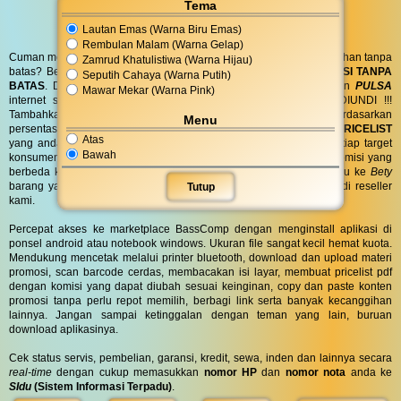
Tema
Lautan Emas (Warna Biru Emas)
Rembulan Malam (Warna Gelap)
Cuman modal posting di media sosial bisa dapat penghasilan tambahan tanpa
Zamrud Khatulistiwa (Warna Hijau)
batas? Bergabung menjadi
RESELLER
kami serta dapatkan
KOMISI TANPA
Seputih Cahaya (Warna Putih)
BATAS
. Dapatkan
BINGKISAN PARCEL
di hari spesial anda dan
PULSA
Mawar Mekar (Warna Pink)
internet serta
PONSEL 8GB
untuk anda ! GRATIS !! TANPA DIUNDI !!!
Tambahkan komisi sebanyak yang anda inginkan atau berdasarkan
Menu
persentase lalu biarkan sistem kami yang bekerja untuk anda.
PRICELIST
Atas
yang anda bagikan bisa
KUSTOM
pilih kata dan warna untuk setiap target
Bawah
konsumen anda. Bahkan barang yang sama dapat dijual dengan komisi yang
berbeda ke orang yang berbeda, misal ke
Agnes
komisi 200rb lalu ke
Bety
barang yang sama komisi 300rb. Tertarik? Yuk buruan gabung jadi reseller
Tutup
kami.
Percepat akses ke marketplace BassComp dengan menginstall aplikasi di
ponsel android atau notebook windows. Ukuran file sangat kecil hemat kuota.
Mendukung mencetak melalui printer bluetooth, download dan upload materi
promosi, scan barcode cerdas, membacakan isi layar, membuat pricelist pdf
dengan komisi yang dapat diubah sesuai keinginan, copy dan paste konten
promosi tanpa perlu repot memilih, berbagi link serta banyak kecanggihan
lainnya. Jangan sampai ketinggalan dengan teman yang lain, buruan
download aplikasinya.
Cek status servis, pembelian, garansi, kredit, sewa, inden dan lainnya secara
real-time
dengan cukup memasukkan
nomor HP
dan
nomor nota
anda ke
SIdu
(Sistem Informasi Terpadu)
.