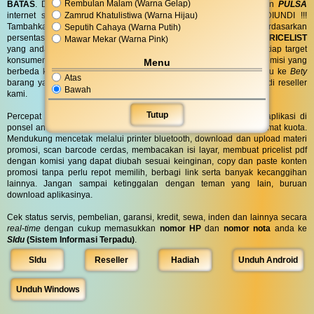
Rembulan Malam (Warna Gelap)
BATAS
. Dapatkan
BINGKISAN PARCEL
di hari spesial anda dan
PULSA
Zamrud Khatulistiwa (Warna Hijau)
internet serta
PONSEL 8GB
untuk anda ! GRATIS !! TANPA DIUNDI !!!
Tambahkan komisi sebanyak yang anda inginkan atau berdasarkan
Seputih Cahaya (Warna Putih)
persentase lalu biarkan sistem kami yang bekerja untuk anda.
PRICELIST
Mawar Mekar (Warna Pink)
yang anda bagikan bisa
KUSTOM
pilih kata dan warna untuk setiap target
konsumen anda. Bahkan barang yang sama dapat dijual dengan komisi yang
Menu
berbeda ke orang yang berbeda, misal ke
Agnes
komisi 200rb lalu ke
Bety
Atas
barang yang sama komisi 300rb. Tertarik? Yuk buruan gabung jadi reseller
Bawah
kami.
Tutup
Percepat akses ke marketplace BassComp dengan menginstall aplikasi di
ponsel android atau notebook windows. Ukuran file sangat kecil hemat kuota.
Mendukung mencetak melalui printer bluetooth, download dan upload materi
promosi, scan barcode cerdas, membacakan isi layar, membuat pricelist pdf
dengan komisi yang dapat diubah sesuai keinginan, copy dan paste konten
promosi tanpa perlu repot memilih, berbagi link serta banyak kecanggihan
lainnya. Jangan sampai ketinggalan dengan teman yang lain, buruan
download aplikasinya.
Cek status servis, pembelian, garansi, kredit, sewa, inden dan lainnya secara
real-time
dengan cukup memasukkan
nomor HP
dan
nomor nota
anda ke
SIdu
(Sistem Informasi Terpadu)
.
SIdu
Reseller
Hadiah
Unduh Android
Unduh Windows