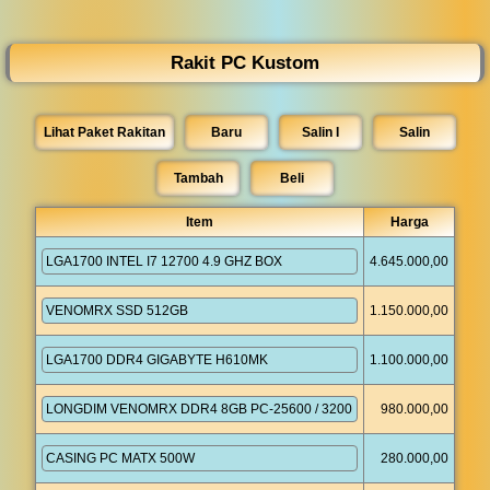
◀︎
...
Rakit PC Kustom
Lihat Paket Rakitan
Baru
Salin I
Salin
Tambah
Item
Harga
4.645.000,00
1.150.000,00
1.100.000,00
980.000,00
280.000,00