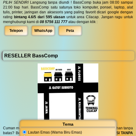
PILIH SENDIRI
Langsung tanpa diundi ! BassComp buka jam 08:00 sampai
21:00 tiap hari. BassComp satu satunya toko komputer, ponsel, laptop, alat
tulis, printer, jaringan dan aksesoris yang paling favorit dicari google dengan
rating
bintang 4.6/5 dari 595 ulasan
untuk area Cilacap. Jangan ragu untuk
menghubungi kami di
08 5756 111 777
atau dengan klik :
Telepon
WhatsApp
Peta
RESELLER BassComp
Tema
Cuman modal posting di media sosial bisa dapat penghasilan tambahan tanpa
Lautan Emas (Warna Biru Emas)
batas? Bergabung menjadi
RESELLER
kami serta dapatkan
KOMISI TANPA