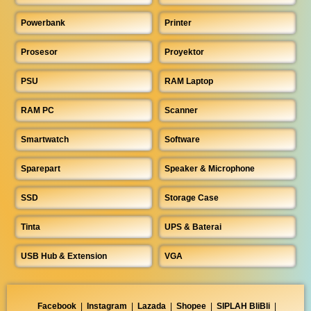
Powerbank
Printer
Prosesor
Proyektor
PSU
RAM Laptop
RAM PC
Scanner
Smartwatch
Software
Sparepart
Speaker & Microphone
SSD
Storage Case
Tinta
UPS & Baterai
USB Hub & Extension
VGA
Facebook
|
Instagram
|
Lazada
|
Shopee
|
SIPLAH BliBli
|