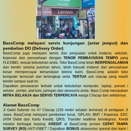
BassComp melayani servis kunjungan (antar jemput) dan
pembelian DO (Delivery Order)
BassComp juga melayani servis dan penjualan untuk instansi, sekolah,
koperasi dan perusahaan dengan
TENOR PEMBAYARAN TEMPO
yang
FLEXIBEL
sesuai kebutuhan anda. Toko BassComp telah
BERPENGALAMAN
dan berdiri selama puluhan tahun, telah banyak instansi dan perusahaan
besar mempercayai kehandalan teknisi kami. BassComp adalah toko
komputer termurah dan terlengkap serta
TERTUA
asli cilacap yang masih
berdiri sampai saat ini.
Dapatkan penawaran terbaik untuk kebutuhan komputer, laptop, ponsel /
seluler , printer, alat tulis, jaringan dan aksesoris anda. Bass Comp merupakan
MITRA BELANJA dan SERVIS TERPERCAYA
warga Cilacap dan sekitarnya.
Alamat BassComp
Jl Gatot Subroto no 47 Cilacap (100 meter selatan terminal) di pertigaan Jl
Jawa. BassComp melayani pembelian tunai, SIPLAH, BMT / Koperasi, EDC
(ATM Debit dan Kartu Kredit), QRIS, Transfer realtime terintegrasi, Kredit
melalui berbagai leasing.
KREDIT
di BassComp proses
CEPAT TANPA
SURVEY (RO)
ANTI RIBET !
Dapatkan
BONUS
aksesories spesial dari kami !