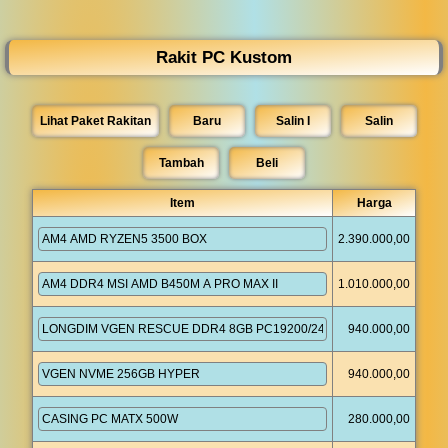
◀︎
...
Rakit PC Kustom
Lihat Paket Rakitan
Baru
Salin I
Salin
Tambah
Item
Harga
2.390.000,00
1.010.000,00
940.000,00
940.000,00
280.000,00