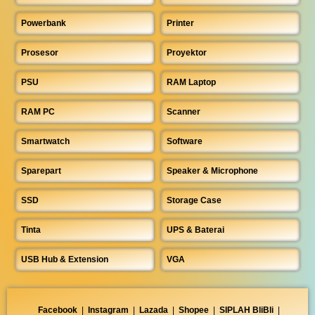
Powerbank
Printer
Prosesor
Proyektor
PSU
RAM Laptop
RAM PC
Scanner
Smartwatch
Software
Sparepart
Speaker & Microphone
SSD
Storage Case
Tinta
UPS & Baterai
USB Hub & Extension
VGA
Facebook
|
Instagram
|
Lazada
|
Shopee
|
SIPLAH BliBli
|