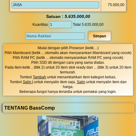
75.000,00
Satuan :
5.635.000,00
Kuantitas
Total
5.635.000,00
Mulai dengan pilih Prosesor (ketik ...)
Pilih Mainboard (ketik ... otomatis akan menyarankan Mainboard yang cocok)
Pilih RAM PC (ketik ... otomatis menyarankan RAM PC yang cocok)
Pilih SSD dll dengan cara yang sama diatas.
Pada item ketik .. (titik 2) untuk 20 item stok ready dan ... (titik 3) untuk 20 item
termurah.
Tombol
Tambah
untuk menambahkan item kategori bebas.
Tombol
Salin I
untuk menyalin item saja,
Salin
untuk menyalin item dan
harga.
Beberapa fungsi hanya tersedia untuk pemakai yang login.
TENTANG BassComp