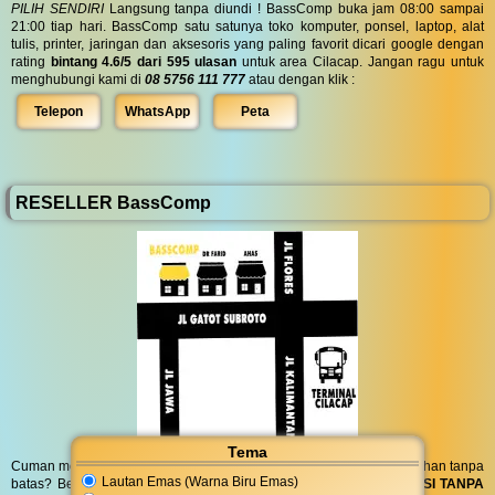
PILIH SENDIRI
Langsung tanpa diundi ! BassComp buka jam 08:00 sampai
21:00 tiap hari. BassComp satu satunya toko komputer, ponsel, laptop, alat
tulis, printer, jaringan dan aksesoris yang paling favorit dicari google dengan
rating
bintang 4.6/5 dari 595 ulasan
untuk area Cilacap. Jangan ragu untuk
menghubungi kami di
08 5756 111 777
atau dengan klik :
Telepon
WhatsApp
Peta
RESELLER BassComp
Tema
Cuman modal posting di media sosial bisa dapat penghasilan tambahan tanpa
Lautan Emas (Warna Biru Emas)
batas? Bergabung menjadi
RESELLER
kami serta dapatkan
KOMISI TANPA