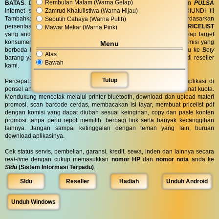
Rembulan Malam (Warna Gelap)
BATAS
. Dapatkan
BINGKISAN PARCEL
di hari spesial anda dan
PULSA
Zamrud Khatulistiwa (Warna Hijau)
internet serta
PONSEL 8GB
untuk anda ! GRATIS !! TANPA DIUNDI !!!
Tambahkan komisi sebanyak yang anda inginkan atau berdasarkan
Seputih Cahaya (Warna Putih)
persentase lalu biarkan sistem kami yang bekerja untuk anda.
PRICELIST
Mawar Mekar (Warna Pink)
yang anda bagikan bisa
KUSTOM
pilih kata dan warna untuk setiap target
konsumen anda. Bahkan barang yang sama dapat dijual dengan komisi yang
Menu
berbeda ke orang yang berbeda, misal ke
Agnes
komisi 200rb lalu ke
Bety
Atas
barang yang sama komisi 300rb. Tertarik? Yuk buruan gabung jadi reseller
Bawah
kami.
Tutup
Percepat akses ke marketplace BassComp dengan menginstall aplikasi di
ponsel android atau notebook windows. Ukuran file sangat kecil hemat kuota.
Mendukung mencetak melalui printer bluetooth, download dan upload materi
promosi, scan barcode cerdas, membacakan isi layar, membuat pricelist pdf
dengan komisi yang dapat diubah sesuai keinginan, copy dan paste konten
promosi tanpa perlu repot memilih, berbagi link serta banyak kecanggihan
lainnya. Jangan sampai ketinggalan dengan teman yang lain, buruan
download aplikasinya.
Cek status servis, pembelian, garansi, kredit, sewa, inden dan lainnya secara
real-time
dengan cukup memasukkan
nomor HP
dan
nomor nota
anda ke
SIdu
(Sistem Informasi Terpadu)
.
SIdu
Reseller
Hadiah
Unduh Android
Unduh Windows