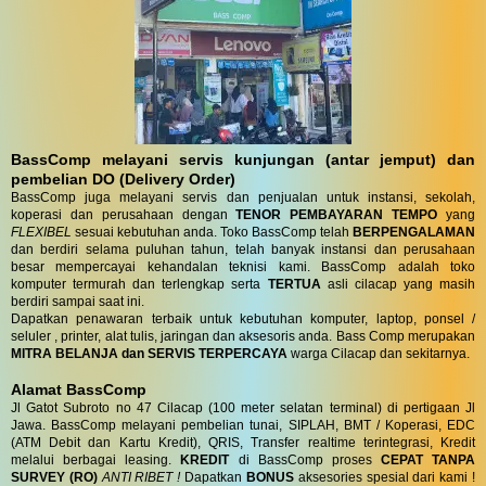
BassComp melayani servis kunjungan (antar jemput) dan
pembelian DO (Delivery Order)
BassComp juga melayani servis dan penjualan untuk instansi, sekolah,
koperasi dan perusahaan dengan
TENOR PEMBAYARAN TEMPO
yang
FLEXIBEL
sesuai kebutuhan anda. Toko BassComp telah
BERPENGALAMAN
dan berdiri selama puluhan tahun, telah banyak instansi dan perusahaan
besar mempercayai kehandalan teknisi kami. BassComp adalah toko
komputer termurah dan terlengkap serta
TERTUA
asli cilacap yang masih
berdiri sampai saat ini.
Dapatkan penawaran terbaik untuk kebutuhan komputer, laptop, ponsel /
seluler , printer, alat tulis, jaringan dan aksesoris anda. Bass Comp merupakan
MITRA BELANJA dan SERVIS TERPERCAYA
warga Cilacap dan sekitarnya.
Alamat BassComp
Jl Gatot Subroto no 47 Cilacap (100 meter selatan terminal) di pertigaan Jl
Jawa. BassComp melayani pembelian tunai, SIPLAH, BMT / Koperasi, EDC
(ATM Debit dan Kartu Kredit), QRIS, Transfer realtime terintegrasi, Kredit
melalui berbagai leasing.
KREDIT
di BassComp proses
CEPAT TANPA
SURVEY (RO)
ANTI RIBET !
Dapatkan
BONUS
aksesories spesial dari kami !