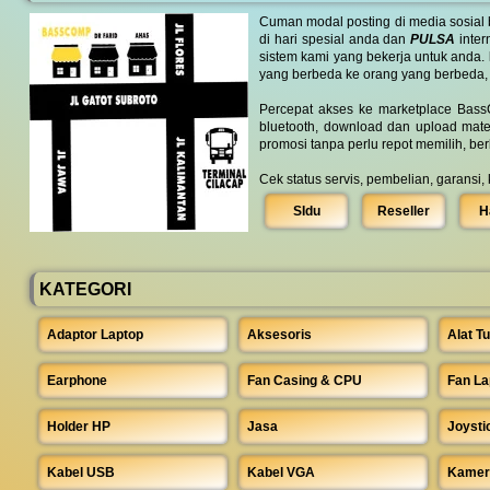
Cuman modal posting di media sosial
di hari spesial anda dan
PULSA
inter
sistem kami yang bekerja untuk anda.
yang berbeda ke orang yang berbeda,
Percepat akses ke marketplace BassC
bluetooth, download dan upload mate
promosi tanpa perlu repot memilih, be
Cek status servis, pembelian, garansi,
SIdu
Reseller
H
KATEGORI
Adaptor Laptop
Aksesoris
Alat Tu
Earphone
Fan Casing & CPU
Fan La
Holder HP
Jasa
Joysti
Kabel USB
Kabel VGA
Kamer