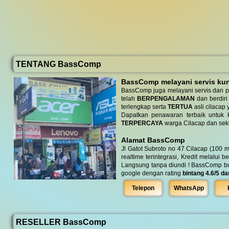
TENTANG BassComp
BassComp melayani servis kunj
BassComp juga melayani servis dan p
telah
BERPENGALAMAN
dan berdiri
terlengkap serta
TERTUA
asli cilacap 
Dapatkan penawaran terbaik untuk ke
TERPERCAYA
warga Cilacap dan seki
Alamat BassComp
Jl Gatot Subroto no 47 Cilacap (100 m
realtime terintegrasi, Kredit melalui 
Langsung tanpa diundi ! BassComp buka 
google dengan rating
bintang 4.6/5 da
Telepon
WhatsApp
RESELLER BassComp