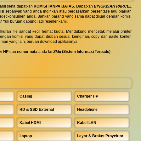
ami serta dapatkan
KOMISI TANPA BATAS
. Dapatkan
BINGKISAN PARCEL
si sebanyak yang anda inginkan atau berdasarkan persentase lalu biarkan
 target konsumen anda. Bahkan barang yang sama dapat dijual dengan komisi
? Yuk buruan gabung jadi reseller kami.
uran file sangat kecil hemat kuota. Mendukung mencetak melalui printer
 dengan komisi yang dapat diubah sesuai keinginan, copy dan paste konten
eman yang lain, buruan download aplikasinya.
r HP
dan
nomor nota
anda ke
SIdu
(Sistem Informasi Terpadu)
.
Casing
Charger HP
HD & SSD External
Headphone
Kabel HDMI
Kabel LAN
Laptop
Layar & Braket Proyektor