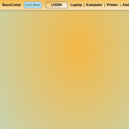
set
BassComp
LOGIN
Laptop
|
Komputer
|
Printer
|
Alat
anti
lelet
◀︎