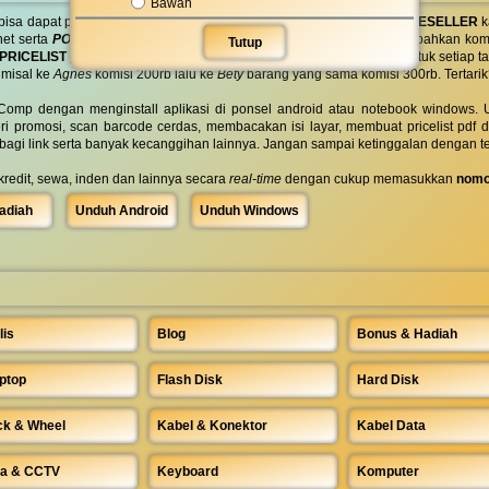
Bawah
Layar & Braket Proyektor
 bisa dapat penghasilan tambahan tanpa batas? Bergabung menjadi
RESELLER
k
Mainboard
net serta
PONSEL 8GB
untuk anda ! GRATIS !! TANPA DIUNDI !!! Tambahkan komi
Tutup
Mesin Absensi
PRICELIST
yang anda bagikan bisa
KUSTOM
pilih kata dan warna untuk setiap
Mesin Kasir
 misal ke
Agnes
komisi 200rb lalu ke
Bety
barang yang sama komisi 300rb. Tertarik
Microphone
MMC
omp dengan menginstall aplikasi di ponsel android atau notebook windows. Uk
Monitor
ri promosi, scan barcode cerdas, membacakan isi layar, membuat pricelist pdf
Mouse & Stylus Pen
rbagi link serta banyak kecanggihan lainnya. Jangan sampai ketinggalan dengan t
Mouse Keyboard Paket
 kredit, sewa, inden dan lainnya secara
real-time
dengan cukup memasukkan
nomo
Mousepad
Network Adapter
adiah
Unduh Android
Unduh Windows
Network Card
Network Switch
Network Transceiver
Optical Drive
Pemindai Barcode
Penggaris
Penghapus
lis
Blog
Bonus & Hadiah
Penguat Sinyal
Pensil
ptop
Flash Disk
Hard Disk
POE Power Over Ethernet
Ponsel
Powerbank
ck & Wheel
Kabel & Konektor
Kabel Data
Powerline
Printer All In One
a & CCTV
Keyboard
Komputer
Printer Dot Matrix