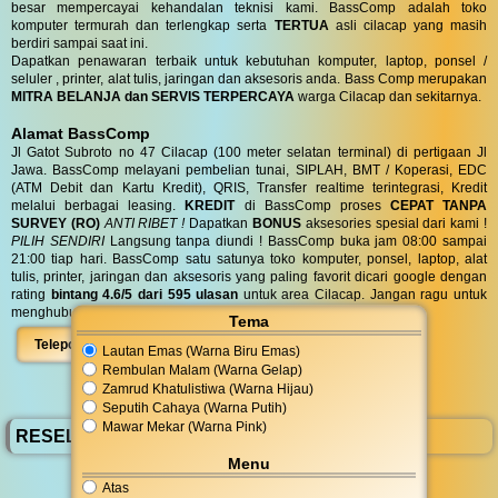
besar mempercayai kehandalan teknisi kami. BassComp adalah toko
komputer termurah dan terlengkap serta
TERTUA
asli cilacap yang masih
berdiri sampai saat ini.
Dapatkan penawaran terbaik untuk kebutuhan komputer, laptop, ponsel /
seluler , printer, alat tulis, jaringan dan aksesoris anda. Bass Comp merupakan
MITRA BELANJA dan SERVIS TERPERCAYA
warga Cilacap dan sekitarnya.
Alamat BassComp
Jl Gatot Subroto no 47 Cilacap (100 meter selatan terminal) di pertigaan Jl
Jawa. BassComp melayani pembelian tunai, SIPLAH, BMT / Koperasi, EDC
(ATM Debit dan Kartu Kredit), QRIS, Transfer realtime terintegrasi, Kredit
melalui berbagai leasing.
KREDIT
di BassComp proses
CEPAT TANPA
SURVEY (RO)
ANTI RIBET !
Dapatkan
BONUS
aksesories spesial dari kami !
PILIH SENDIRI
Langsung tanpa diundi ! BassComp buka jam 08:00 sampai
21:00 tiap hari. BassComp satu satunya toko komputer, ponsel, laptop, alat
tulis, printer, jaringan dan aksesoris yang paling favorit dicari google dengan
rating
bintang 4.6/5 dari 595 ulasan
untuk area Cilacap. Jangan ragu untuk
menghubungi kami di
08 5756 111 777
atau dengan klik :
Tema
Telepon
WhatsApp
Peta
Lautan Emas (Warna Biru Emas)
Rembulan Malam (Warna Gelap)
Zamrud Khatulistiwa (Warna Hijau)
Seputih Cahaya (Warna Putih)
Mawar Mekar (Warna Pink)
RESELLER BassComp
Menu
Atas