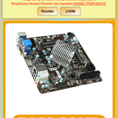
Bergabung menjadi
Reseller
dan dapatkan
KOMISI TANPA BATAS
.
Reseller
LOGIN