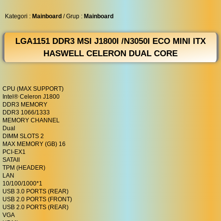
◀︎
...
Kategori :
Mainboard
/ Grup :
Mainboard
LGA1151 DDR3 MSI J1800I /N3050I ECO MINI ITX
HASWELL CELERON DUAL CORE
CPU (MAX SUPPORT)
Intel® Celeron J1800
DDR3 MEMORY
DDR3 1066/1333
MEMORY CHANNEL
Dual
DIMM SLOTS 2
MAX MEMORY (GB) 16
PCI-EX1
SATAII
TPM (HEADER)
LAN
10/100/1000*1
USB 3.0 PORTS (REAR)
USB 2.0 PORTS (FRONT)
USB 2.0 PORTS (REAR)
VGA