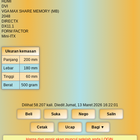
HDMI
DVI
VGA MAX SHARE MEMORY (MB)
2048
DIRECTX
DX11.1
FORM FACTOR
Mini-ITX
Ukuran kemasan
Panjang
200 mm
Lebar
180 mm
Tinggi
60 mm
Berat
500 gram
Dilihat 58.207 kali. Diedit Jumat, 13 Maret 2026 16:22:01
Beli
Suka
Nego
Salin
Cetak
Ucap
Bagi ▼︎
Harga dan grosir akan muncul setelah anda LOGIN.