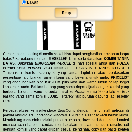
Bawah
Tutup
Cuman modal posting di media sosial bisa dapat penghasilan tambahan tanpa
batas? Bergabung menjadi
RESELLER
kami serta dapatkan
KOMISI TANPA
BATAS
. Dapatkan
BINGKISAN PARCEL
di hari spesial anda dan
PULSA
internet serta
PONSEL 8GB
untuk anda ! GRATIS !! TANPA DIUNDI !!!
Tambahkan komisi sebanyak yang anda inginkan atau berdasarkan
persentase lalu biarkan sistem kami yang bekerja untuk anda.
PRICELIST
yang anda bagikan bisa
KUSTOM
pilih kata dan warna untuk setiap target
konsumen anda. Bahkan barang yang sama dapat dijual dengan komisi yang
berbeda ke orang yang berbeda, misal ke
Agnes
komisi 200rb lalu ke
Bety
barang yang sama komisi 300rb. Tertarik? Yuk buruan gabung jadi reseller
kami.
Percepat akses ke marketplace BassComp dengan menginstall aplikasi di
ponsel android atau notebook windows. Ukuran file sangat kecil hemat kuota.
Mendukung mencetak melalui printer bluetooth, download dan upload materi
promosi, scan barcode cerdas, membacakan isi layar, membuat pricelist pdf
dengan komisi yang dapat diubah sesuai keinginan, copy dan paste konten