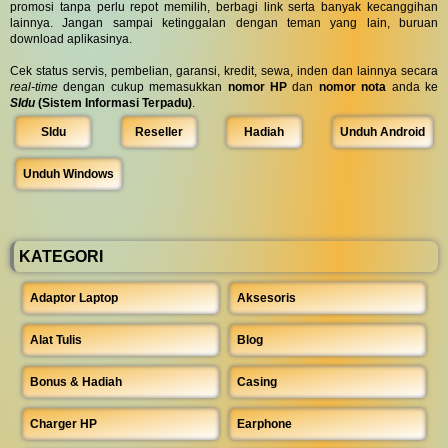
promosi tanpa perlu repot memilih, berbagi link serta banyak kecanggihan
lainnya. Jangan sampai ketinggalan dengan teman yang lain, buruan
download aplikasinya.
Cek status servis, pembelian, garansi, kredit, sewa, inden dan lainnya secara
real-time
dengan cukup memasukkan
nomor HP
dan
nomor nota
anda ke
SIdu
(Sistem Informasi Terpadu)
.
SIdu
Reseller
Hadiah
Unduh Android
Unduh Windows
KATEGORI
Adaptor Laptop
Aksesoris
Alat Tulis
Blog
Bonus & Hadiah
Casing
Charger HP
Earphone