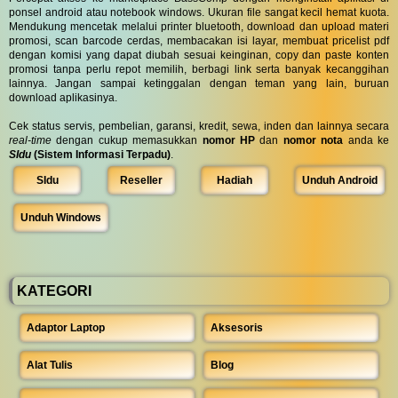
ponsel android atau notebook windows. Ukuran file sangat kecil hemat kuota.
Mendukung mencetak melalui printer bluetooth, download dan upload materi
promosi, scan barcode cerdas, membacakan isi layar, membuat pricelist pdf
dengan komisi yang dapat diubah sesuai keinginan, copy dan paste konten
promosi tanpa perlu repot memilih, berbagi link serta banyak kecanggihan
lainnya. Jangan sampai ketinggalan dengan teman yang lain, buruan
download aplikasinya.
Cek status servis, pembelian, garansi, kredit, sewa, inden dan lainnya secara
real-time
dengan cukup memasukkan
nomor HP
dan
nomor nota
anda ke
SIdu
(Sistem Informasi Terpadu)
.
SIdu
Reseller
Hadiah
Unduh Android
Unduh Windows
KATEGORI
Adaptor Laptop
Aksesoris
Alat Tulis
Blog