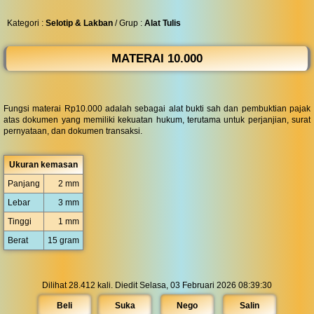
◀︎
...
Kategori :
Selotip & Lakban
/ Grup :
Alat Tulis
MATERAI 10.000
Fungsi materai Rp10.000 adalah sebagai alat bukti sah dan pembuktian pajak
atas dokumen yang memiliki kekuatan hukum, terutama untuk perjanjian, surat
pernyataan, dan dokumen transaksi.
Ukuran kemasan
Panjang
2 mm
Lebar
3 mm
Tinggi
1 mm
Berat
15 gram
Dilihat 28.412 kali. Diedit Selasa, 03 Februari 2026 08:39:30
Beli
Suka
Nego
Salin