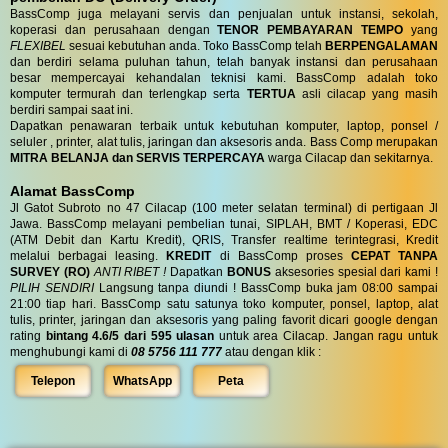
BassComp juga melayani servis dan penjualan untuk instansi, sekolah,
koperasi dan perusahaan dengan
TENOR PEMBAYARAN TEMPO
yang
FLEXIBEL
sesuai kebutuhan anda. Toko BassComp telah
BERPENGALAMAN
dan berdiri selama puluhan tahun, telah banyak instansi dan perusahaan
besar mempercayai kehandalan teknisi kami. BassComp adalah toko
komputer termurah dan terlengkap serta
TERTUA
asli cilacap yang masih
berdiri sampai saat ini.
Dapatkan penawaran terbaik untuk kebutuhan komputer, laptop, ponsel /
seluler , printer, alat tulis, jaringan dan aksesoris anda. Bass Comp merupakan
MITRA BELANJA dan SERVIS TERPERCAYA
warga Cilacap dan sekitarnya.
Alamat BassComp
Jl Gatot Subroto no 47 Cilacap (100 meter selatan terminal) di pertigaan Jl
Jawa. BassComp melayani pembelian tunai, SIPLAH, BMT / Koperasi, EDC
(ATM Debit dan Kartu Kredit), QRIS, Transfer realtime terintegrasi, Kredit
melalui berbagai leasing.
KREDIT
di BassComp proses
CEPAT TANPA
SURVEY (RO)
ANTI RIBET !
Dapatkan
BONUS
aksesories spesial dari kami !
PILIH SENDIRI
Langsung tanpa diundi ! BassComp buka jam 08:00 sampai
21:00 tiap hari. BassComp satu satunya toko komputer, ponsel, laptop, alat
tulis, printer, jaringan dan aksesoris yang paling favorit dicari google dengan
rating
bintang 4.6/5 dari 595 ulasan
untuk area Cilacap. Jangan ragu untuk
menghubungi kami di
08 5756 111 777
atau dengan klik :
Telepon
WhatsApp
Peta