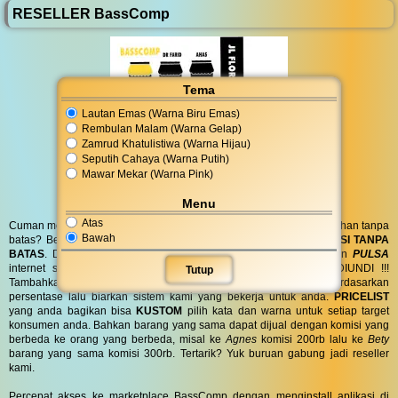
RESELLER BassComp
Tema
Lautan Emas (Warna Biru Emas)
Rembulan Malam (Warna Gelap)
Zamrud Khatulistiwa (Warna Hijau)
Seputih Cahaya (Warna Putih)
Mawar Mekar (Warna Pink)
Menu
Atas
Cuman modal posting di media sosial bisa dapat penghasilan tambahan tanpa
Bawah
batas? Bergabung menjadi
RESELLER
kami serta dapatkan
KOMISI TANPA
BATAS
. Dapatkan
BINGKISAN PARCEL
di hari spesial anda dan
PULSA
internet serta
PONSEL 8GB
untuk anda ! GRATIS !! TANPA DIUNDI !!!
Tutup
Tambahkan komisi sebanyak yang anda inginkan atau berdasarkan
persentase lalu biarkan sistem kami yang bekerja untuk anda.
PRICELIST
yang anda bagikan bisa
KUSTOM
pilih kata dan warna untuk setiap target
konsumen anda. Bahkan barang yang sama dapat dijual dengan komisi yang
berbeda ke orang yang berbeda, misal ke
Agnes
komisi 200rb lalu ke
Bety
barang yang sama komisi 300rb. Tertarik? Yuk buruan gabung jadi reseller
kami.
Percepat akses ke marketplace BassComp dengan menginstall aplikasi di