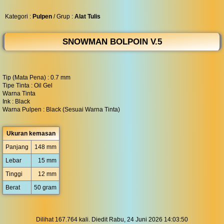
◀︎
...
Kategori :
Pulpen
/ Grup :
Alat Tulis
SNOWMAN BOLPOIN V.5
Tip (Mata Pena) : 0.7 mm
Tipe Tinta : Oil Gel
Warna Tinta
Ink : Black
Warna Pulpen : Black (Sesuai Warna Tinta)
Ukuran kemasan
Panjang
148 mm
Lebar
15 mm
Tinggi
12 mm
Berat
50 gram
Dilihat 167.764 kali. Diedit Rabu, 24 Juni 2026 14:03:50