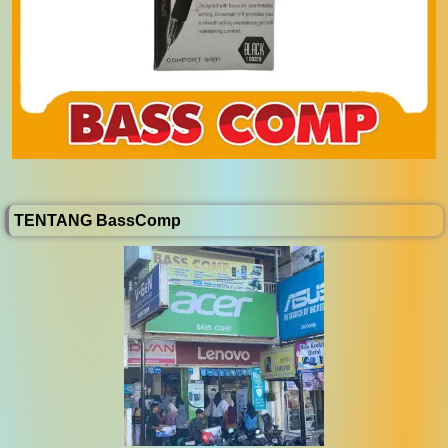
TENTANG BassComp