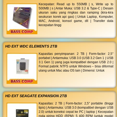
Kecepatan: Read up to 550MB | s, Write up to
500MB | s | Antar Muka: USB 3.2 & Type-C | Desain
ukuran saku yang ringkas dan ramping (kira-kira
seukuran korek api gas) | Untuk Laptop, Komputer,
MAC, Android, konsol game, dll | Transfer data
kecepatan tingg
HD EXT WDC ELEMENTS 2TB
Kapasitas penyimpanan: 2 TB | Form-factor: 2,5″
portabel | Antarmuka: USB 3.0 (USB 3.2 Gen 1 | USB
3.1 Gen 1) yang juga kompatibel dengan USB 2.0 |
Format pabrik: NTFS untuk Windows – bisa diformat
ulang untuk Mac atau OS lain | Dimensi: Untuk
HD EXT SEAGATE EXPANSION 2TB
Kapasitas: 2 TB | Form-factor: 2,5″ portable (tinggi
tipis) | Antarmuka: USB 3.0 (kompatibel dengan USB
2.0) untuk koneksi cepat ke PC | laptop | Kecepatan
roda piring HDD (RPM): 5 400 RPM (untuk model