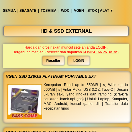
◀︎
...
SEMUA
|
SEAGATE
|
TOSHIBA
|
WDC
|
VGEN
|
STOK
|
ALAT ▼︎
HD & SSD EXTERNAL
Harga dan grosir akan muncul setelah anda LOGIN.
Bergabung menjadi
Reseller
dan dapatkan
KOMISI TANPA BATAS
.
Reseller
LOGIN
VGEN SSD 128GB PLATINUM PORTABLE EXT
Kecepatan: Read up to 550MB | s, Write up to
500MB | s | Antar Muka: USB 3.2 & Type-C | Desain
ukuran saku yang ringkas dan ramping (kira-kira
seukuran korek api gas) | Untuk Laptop, Komputer,
MAC, Android, konsol game, dll | Transfer data
kecepatan tingg