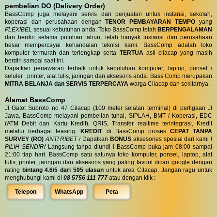
pembelian DO (Delivery Order)
BassComp juga melayani servis dan penjualan untuk instansi, sekolah,
koperasi dan perusahaan dengan
TENOR PEMBAYARAN TEMPO
yang
FLEXIBEL
sesuai kebutuhan anda. Toko BassComp telah
BERPENGALAMAN
dan berdiri selama puluhan tahun, telah banyak instansi dan perusahaan
besar mempercayai kehandalan teknisi kami. BassComp adalah toko
komputer termurah dan terlengkap serta
TERTUA
asli cilacap yang masih
berdiri sampai saat ini.
Dapatkan penawaran terbaik untuk kebutuhan komputer, laptop, ponsel /
seluler , printer, alat tulis, jaringan dan aksesoris anda. Bass Comp merupakan
MITRA BELANJA dan SERVIS TERPERCAYA
warga Cilacap dan sekitarnya.
Alamat BassComp
Jl Gatot Subroto no 47 Cilacap (100 meter selatan terminal) di pertigaan Jl
Jawa. BassComp melayani pembelian tunai, SIPLAH, BMT / Koperasi, EDC
(ATM Debit dan Kartu Kredit), QRIS, Transfer realtime terintegrasi, Kredit
melalui berbagai leasing.
KREDIT
di BassComp proses
CEPAT TANPA
SURVEY (RO)
ANTI RIBET !
Dapatkan
BONUS
aksesories spesial dari kami !
PILIH SENDIRI
Langsung tanpa diundi ! BassComp buka jam 08:00 sampai
21:00 tiap hari. BassComp satu satunya toko komputer, ponsel, laptop, alat
tulis, printer, jaringan dan aksesoris yang paling favorit dicari google dengan
rating
bintang 4.6/5 dari 595 ulasan
untuk area Cilacap. Jangan ragu untuk
menghubungi kami di
08 5756 111 777
atau dengan klik :
Telepon
WhatsApp
Peta