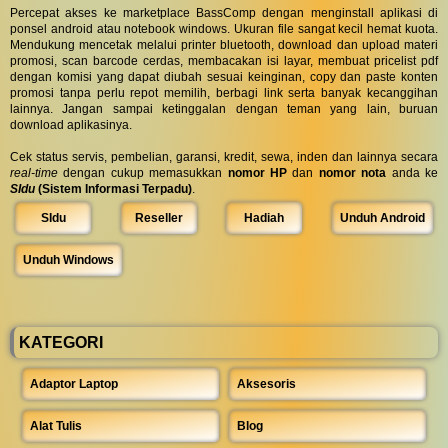
Percepat akses ke marketplace BassComp dengan menginstall aplikasi di
ponsel android atau notebook windows. Ukuran file sangat kecil hemat kuota.
Mendukung mencetak melalui printer bluetooth, download dan upload materi
promosi, scan barcode cerdas, membacakan isi layar, membuat pricelist pdf
dengan komisi yang dapat diubah sesuai keinginan, copy dan paste konten
promosi tanpa perlu repot memilih, berbagi link serta banyak kecanggihan
lainnya. Jangan sampai ketinggalan dengan teman yang lain, buruan
download aplikasinya.
Cek status servis, pembelian, garansi, kredit, sewa, inden dan lainnya secara
real-time
dengan cukup memasukkan
nomor HP
dan
nomor nota
anda ke
SIdu
(Sistem Informasi Terpadu)
.
SIdu
Reseller
Hadiah
Unduh Android
Unduh Windows
KATEGORI
Adaptor Laptop
Aksesoris
Alat Tulis
Blog