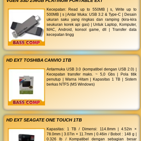
VGEN SSD 256GB PLATINUM PORTABLE EXT
Kecepatan: Read up to 550MB | s, Write up to
500MB | s | Antar Muka: USB 3.2 & Type-C | Desain
ukuran saku yang ringkas dan ramping (kira-kira
seukuran korek api gas) | Untuk Laptop, Komputer,
MAC, Android, konsol game, dll | Transfer data
kecepatan tingg
HD EXT TOSHIBA CANVIO 1TB
Antarmuka USB 3.0 (kompatibel dengan USB 2.0) |
Kecepatan transfer maks. ~ 5,0 Gbs | Pola titik
penutup | Warna Hitam | Kapasitas 1 TB | Sistem
berkas NTFS (MS Windows)
HD EXT SEAGATE ONE TOUCH 1TB
Kapasitas: 1 TB / Dimensi: 114.8mm | 4.52in ×
78.0mm | 3.07in × 11.7mm | 0.46in / Bobot : 148 g |
0.326 lb / Kompatibel dengan sebagian besar