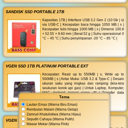
SANDISK SSD PORTABLE 1TB
Kapasitas 1TB | Interface USB 3.2 Gen 2 (10 Gb | s)
via USB-C | Kecepatan baca hingga 1050 MB | s |
Kecepatan tulis hingga 1000 MB | s | Dimensi 100.8
× 52.55 × 9.60 mm | Berat 52 g | Suhu operasional 0
°C – 45 °C | Suhu penyimpanan -20 °C – 85 °C |
VGEN SSD 1TB PLATINUM PORTABLE EXT
Kecepatan: Read up to 550MB | s, Write up to
500MB | s | Antar Muka: USB 3.2 & Type-C | Desain
ukuran saku yang ringkas dan ramping (kira-kira
seukuran korek api gas) | Untuk Laptop, Komputer,
MAC, Android, konsol game, dll | Transfer data
Tema
kecepatan tingg
Lautan Emas (Warna Biru Emas)
Rembulan Malam (Warna Gelap)
Zamrud Khatulistiwa (Warna Hijau)
Seputih Cahaya (Warna Putih)
VGEN SSD 2TB PLATINUM PORTABLE EXT
Mawar Mekar (Warna Pink)