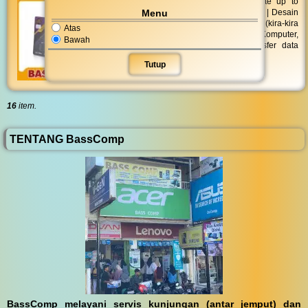
Kecepatan: Read up to 550MB | s, Write up to
Menu
500MB | s | Antar Muka: USB 3.2 & Type-C | Desain
ukuran saku yang ringkas dan ramping (kira-kira
Atas
seukuran korek api gas) | Untuk Laptop, Komputer,
Bawah
MAC, Android, konsol game, dll | Transfer data
kecepatan tingg
Tutup
16
item.
TENTANG BassComp
BassComp melayani servis kunjungan (antar jemput) dan