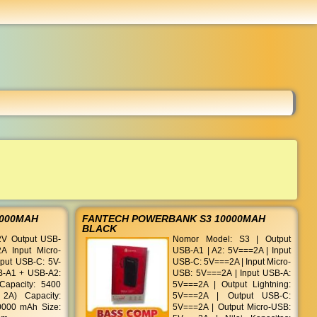
...
.000MAH
FANTECH POWERBANK S3 10000MAH
BLACK
.2V Output USB-
Nomor Model: S3 | Output
A Input Micro-
USB-A1 | A2: 5V===2A | Input
put USB-C: 5V-
USB-C: 5V===2A | Input Micro-
B-A1 + USB-A2:
USB: 5V===2A | Input USB-A:
Capacity: 5400
5V===2A | Output Lightning:
A) Capacity:
5V===2A | Output USB-C:
000 mAh Size:
5V===2A | Output Micro-USB: