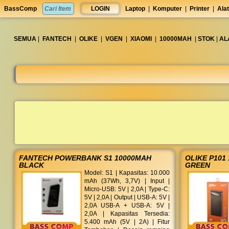
set
BassComp
LOGIN
Laptop
|
Komputer
|
Printer
|
Alat
anti
lelet
◀︎
SEMUA
|
FANTECH
|
OLIKE
|
VGEN
|
XIAOMI
|
10000MAH
|
STOK
|
AL
FANTECH POWERBANK S1 10000MAH
OLIKE P10
BLACK
GREEN
Model: S1 | Kapasitas: 10.000
mAh (37Wh, 3,7V) | Input |
Micro-USB: 5V | 2,0A | Type-C:
5V | 2,0A | Output | USB-A: 5V |
2,0A USB-A + USB-A: 5V |
2,0A | Kapasitas Tersedia:
5.400 mAh (5V | 2A) | Fitur