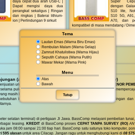
daya cepat dua arah USB-C |
Super Cepa
Dapat mengisi daya dua
dengan Galax
perangkat sekaligus | Ringan
S10 lite, No
dan ringkas | Baterai lithium-
S10 5G, A91,
ion | Perlindungan 9 sirkuit
A70, dan pe
kompatibel di masa mendatang / Dime
Tema
Lautan Emas (Warna Biru Emas)
Rembulan Malam (Warna Gelap)
Zamrud Khatulistiwa (Warna Hijau)
Seputih Cahaya (Warna Putih)
Mawar Mekar (Warna Pink)
Menu
Atas
ungan (antar jemput) dan pembelian DO (Delivery Order)
Bawah
enjualan untuk instansi, sekolah, koperasi dan perusahaan dengan
TENOR PEM
 selama puluhan tahun, telah banyak instansi dan perusahaan besar mempercay
yang masih berdiri sampai saat ini.
Tutup
butuhan komputer, laptop, ponsel / seluler , printer, alat tulis, jaringan
tarnya.
eter selatan terminal) di pertigaan Jl Jawa. BassComp melayani pembelian tunai
berbagai leasing.
KREDIT
di BassComp proses
CEPAT TANPA SURVEY (RO)
ANT
jam 08:00 sampai 21:00 tiap hari. BassComp satu satunya toko komputer, ponsel, la
ri 595 ulasan
untuk area Cilacap. Jangan ragu untuk menghubungi kami di
08 575