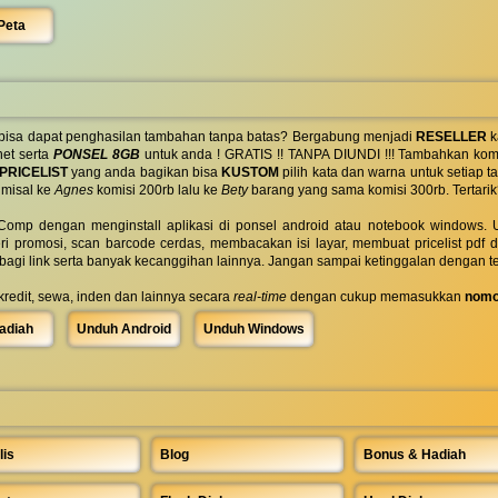
Peta
 bisa dapat penghasilan tambahan tanpa batas? Bergabung menjadi
RESELLER
k
net serta
PONSEL 8GB
untuk anda ! GRATIS !! TANPA DIUNDI !!! Tambahkan komi
PRICELIST
yang anda bagikan bisa
KUSTOM
pilih kata dan warna untuk setiap
 misal ke
Agnes
komisi 200rb lalu ke
Bety
barang yang sama komisi 300rb. Tertarik
omp dengan menginstall aplikasi di ponsel android atau notebook windows. Uk
ri promosi, scan barcode cerdas, membacakan isi layar, membuat pricelist pdf
rbagi link serta banyak kecanggihan lainnya. Jangan sampai ketinggalan dengan t
 kredit, sewa, inden dan lainnya secara
real-time
dengan cukup memasukkan
nomo
adiah
Unduh Android
Unduh Windows
lis
Blog
Bonus & Hadiah