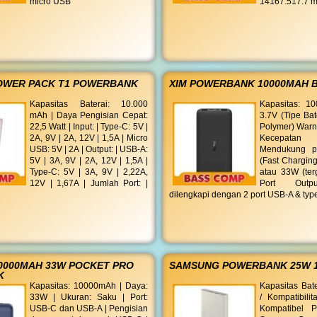
micro USB
14167.517.7 
OWER PACK T1 POWERBANK
XIM POWERBANK 10000MAH 
Kapasitas Baterai: 10.000
Kapasitas: 1
mAh | Daya Pengisian Cepat:
3.7V (Tipe Bat
22,5 Watt | Input: | Type-C: 5V |
Polymer) Warna
2A, 9V | 2A, 12V | 1,5A | Micro
Kecepatan
USB: 5V | 2A | Output: | USB-A:
Mendukung pe
5V | 3A, 9V | 2A, 12V | 1,5A |
(Fast Chargin
Type-C: 5V | 3A, 9V | 2,22A,
atau 33W (ter
12V | 1,67A | Jumlah Port: |
Port Outpu
dilengkapi dengan 2 port USB-A & typ
10000MAH 33W POCKET PRO
SAMSUNG POWERBANK 25W 
K
Kapasitas: 10000mAh | Daya:
Kapasitas Bat
33W | Ukuran: Saku | Port:
/ Kompatibili
USB-C dan USB-A | Pengisian
Kompatibel P