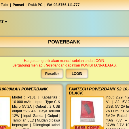
 Tulis
|
Ponsel
|
Rakit PC
|
WA:08.5756.111.777
AT ▼︎
POWERBANK
Harga dan grosir akan muncul setelah anda LOGIN.
Bergabung menjadi
Reseller
dan dapatkan
KOMISI TANPA BATAS
.
Reseller
LOGIN
1 10000MAH POWERBANK
FANTECH POWERBANK S2 10
BLACK
Model : P101 | Kapasitas :
Input: 2.29~4
10.000 mAh | Input : Type C &
A1 | A2: 5V-2
Micro 5V|2A | Output : 2 USB
USB: 5V 2A In
output 5V|2.4A | Daya Terukur
2A Output US
12W | Input Ganda | Output |
5V-2A Rated 
Tampilan LED | Mudah dibawa
mAh (5V – 2
bepergian | Dilengkapi kabel
37Wh 3.7V 10