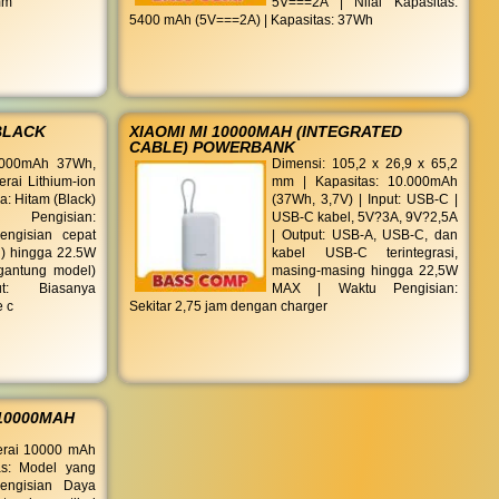
mm
5V===2A | Nilai Kapasitas:
5400 mAh (5V===2A) | Kapasitas: 37Wh
BLACK
XIAOMI MI 10000MAH (INTEGRATED
CABLE) POWERBANK
0000mAh 37Wh,
Dimensi: 105,2 x 26,9 x 65,2
erai Lithium-ion
mm | Kapasitas: 10.000mAh
: Hitam (Black)
(37Wh, 3,7V) | Input: USB-C |
 Pengisian:
USB-C kabel, 5V?3A, 9V?2,5A
ngisian cepat
| Output: USB-A, USB-C, dan
g) hingga 22.5W
kabel USB-C terintegrasi,
gantung model)
masing-masing hingga 22,5W
t: Biasanya
MAX | Waktu Pengisian:
e c
Sekitar 2,75 jam dengan charger
10000MAH
erai 10000 mAh
tas: Model yang
engisian Daya