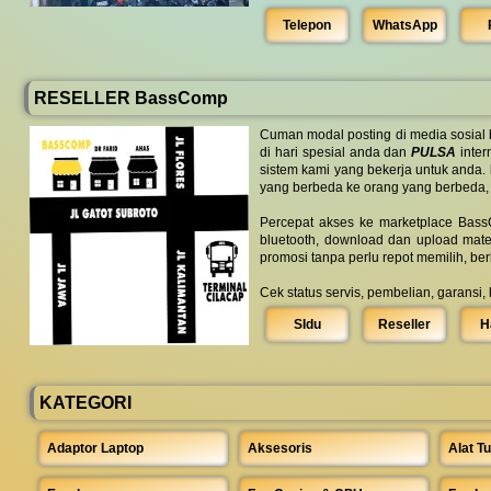
Telepon
WhatsApp
RESELLER BassComp
Cuman modal posting di media sosial
di hari spesial anda dan
PULSA
inter
sistem kami yang bekerja untuk anda.
yang berbeda ke orang yang berbeda,
Percepat akses ke marketplace BassC
bluetooth, download dan upload mate
promosi tanpa perlu repot memilih, be
Cek status servis, pembelian, garansi,
SIdu
Reseller
H
KATEGORI
Adaptor Laptop
Aksesoris
Alat Tu