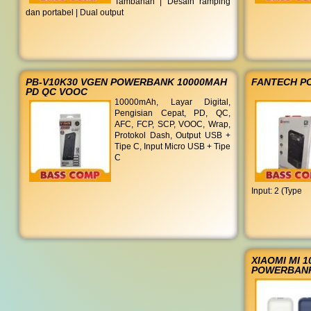
Tambahan | Desain ramping
dan portabel | Dual output
PB-V10K30 VGEN POWERBANK 10000MAH
FANTECH P
PD QC VOOC
10000mAh, Layar Digital,
Pengisian Cepat, PD, QC,
AFC, FCP, SCP, VOOC, Wrap,
Protokol Dash, Output USB +
Tipe C, Input Micro USB + Tipe
C
Input: 2 (Type
XIAOMI MI 
POWERBAN