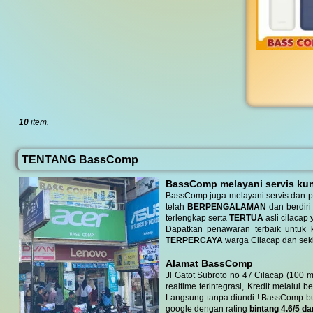
10
item.
TENTANG BassComp
BassComp melayani servis kunj
BassComp juga melayani servis dan p
telah
BERPENGALAMAN
dan berdiri
terlengkap serta
TERTUA
asli cilacap 
Dapatkan penawaran terbaik untuk ke
TERPERCAYA
warga Cilacap dan seki
Alamat BassComp
Jl Gatot Subroto no 47 Cilacap (100 m
realtime terintegrasi, Kredit melalui 
Langsung tanpa diundi ! BassComp buka 
google dengan rating
bintang 4.6/5 da