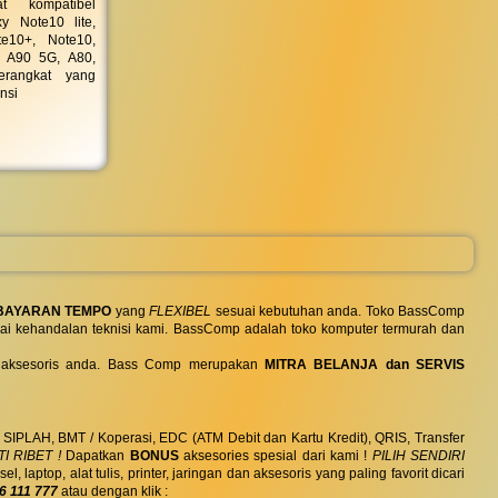
t kompatibel
y Note10 lite,
te10+, Note10,
 A90 5G, A80,
rangkat yang
nsi
BAYARAN TEMPO
yang
FLEXIBEL
sesuai kebutuhan anda. Toko BassComp
ai kehandalan teknisi kami. BassComp adalah toko komputer termurah dan
 dan aksesoris anda. Bass Comp merupakan
MITRA BELANJA dan SERVIS
, SIPLAH, BMT / Koperasi, EDC (ATM Debit dan Kartu Kredit), QRIS, Transfer
I RIBET !
Dapatkan
BONUS
aksesories spesial dari kami !
PILIH SENDIRI
ptop, alat tulis, printer, jaringan dan aksesoris yang paling favorit dicari
6 111 777
atau dengan klik :