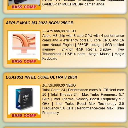
GAMES dan MULTIMEDIA idaman anda
APPLE IMAC M3 2023 8GPU 256GB
22.479.000,00
NEGO
Apple M3 chip with 8 core CPU with 4 performance
cores and 4 efficiency cores, 8 core GPU, and 16
core Neural Engine | 256GB storage | 8GB unified
memory | 24-inch 4.5K Retina display | Two
Thunderbolt / USB 4 ports | Magic Mouse | Magic
Keyboard
LGA1851 INTEL CORE ULTRA 9 285K
10.710.000,00
NEGO
Total Cores 24 | Performance-cores 8 | Efficient-core
16 | Total Threads 24 | Max Turbo Frequency 5.7
GHz | Intel Thermal Velocity Boost Frequency 5.7
GHz | Intel Turbo Boost Max Technology 3.0
Frequency 5.6 GHz | Performance-core Max Turbo
Frequency