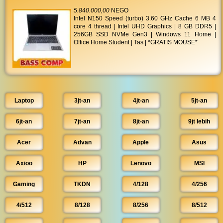
5.840.000,00
NEGO
Intel N150 Speed (turbo) 3.60 GHz Cache 6 MB 4
core 4 thread | Intel UHD Graphics | 8 GB DDR5 |
256GB SSD NVMe Gen3 | Windows 11 Home |
Office Home Student | Tas | *GRATIS MOUSE*
Laptop
3jt-an
4jt-an
5jt-an
6jt-an
7jt-an
8jt-an
9jt lebih
Acer
Advan
Apple
Asus
Axioo
HP
Lenovo
MSI
Gaming
TKDN
4/128
4/256
4/512
8/128
8/256
8/512