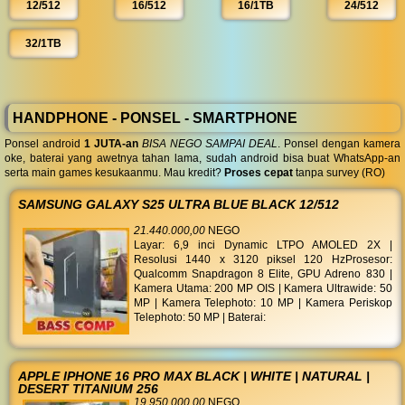
12/512
16/512
16/1TB
24/512
32/1TB
HANDPHONE - PONSEL - SMARTPHONE
Ponsel android
1 JUTA-an
BISA NEGO SAMPAI DEAL
. Ponsel dengan kamera
oke, baterai yang awetnya tahan lama, sudah android bisa buat WhatsApp-an
serta main games kesukaanmu. Mau kredit?
Proses cepat
tanpa survey (RO)
SAMSUNG GALAXY S25 ULTRA BLUE BLACK 12/512
21.440.000,00
NEGO
Layar: 6,9 inci Dynamic LTPO AMOLED 2X |
Resolusi 1440 x 3120 piksel 120 HzProsesor:
Qualcomm Snapdragon 8 Elite, GPU Adreno 830 |
Kamera Utama: 200 MP OIS | Kamera Ultrawide: 50
MP | Kamera Telephoto: 10 MP | Kamera Periskop
Telephoto: 50 MP | Baterai:
APPLE IPHONE 16 PRO MAX BLACK | WHITE | NATURAL |
DESERT TITANIUM 256
19.950.000,00
NEGO