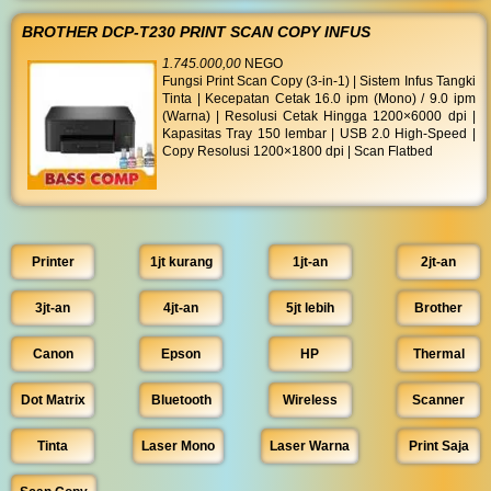
BROTHER DCP-T230 PRINT SCAN COPY INFUS
1.745.000,00
NEGO
Fungsi Print Scan Copy (3-in-1) | Sistem Infus Tangki
Tinta | Kecepatan Cetak 16.0 ipm (Mono) / 9.0 ipm
(Warna) | Resolusi Cetak Hingga 1200×6000 dpi |
Kapasitas Tray 150 lembar | USB 2.0 High-Speed |
Copy Resolusi 1200×1800 dpi | Scan Flatbed
Printer
1jt kurang
1jt-an
2jt-an
3jt-an
4jt-an
5jt lebih
Brother
Canon
Epson
HP
Thermal
Dot Matrix
Bluetooth
Wireless
Scanner
Tinta
Laser Mono
Laser Warna
Print Saja