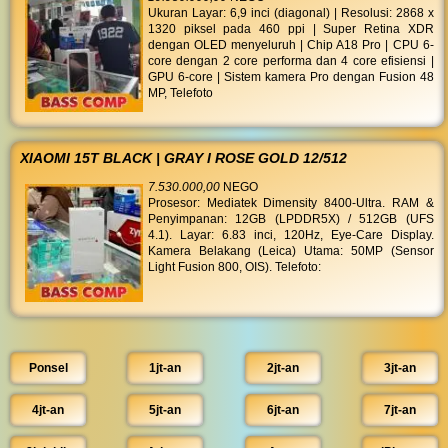
Ukuran Layar: 6,9 inci (diagonal) | Resolusi: 2868 x
1320 piksel pada 460 ppi | Super Retina XDR
dengan OLED menyeluruh | Chip A18 Pro | CPU 6-
core dengan 2 core performa dan 4 core efisiensi |
GPU 6-core | Sistem kamera Pro dengan Fusion 48
MP, Telefoto
XIAOMI 15T BLACK | GRAY I ROSE GOLD 12/512
7.530.000,00
NEGO
Prosesor: Mediatek Dimensity 8400-Ultra. RAM &
Penyimpanan: 12GB (LPDDR5X) / 512GB (UFS
4.1). Layar: 6.83 inci, 120Hz, Eye-Care Display.
Kamera Belakang (Leica) Utama: 50MP (Sensor
Light Fusion 800, OIS). Telefoto:
Ponsel
1jt-an
2jt-an
3jt-an
4jt-an
5jt-an
6jt-an
7jt-an