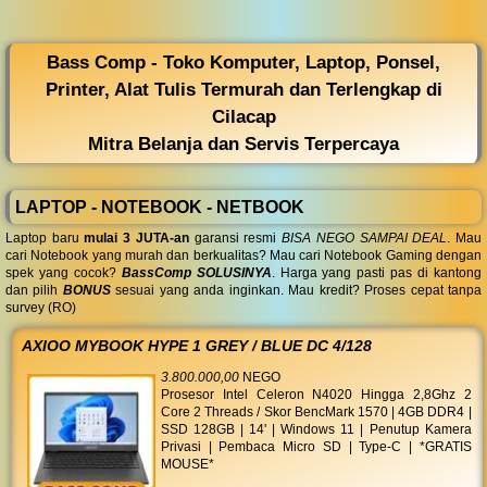
◀︎
...
Bass Comp - Toko Komputer, Laptop, Ponsel,
Printer, Alat Tulis Termurah dan Terlengkap di
Cilacap
Mitra Belanja dan Servis Terpercaya
LAPTOP - NOTEBOOK - NETBOOK
Laptop baru
mulai 3 JUTA-an
garansi resmi
BISA NEGO SAMPAI DEAL
. Mau
cari Notebook yang murah dan berkualitas? Mau cari Notebook Gaming dengan
spek yang cocok?
BassComp SOLUSINYA
. Harga yang pasti pas di kantong
dan pilih
BONUS
sesuai yang anda inginkan. Mau kredit? Proses cepat tanpa
survey (RO)
AXIOO MYBOOK HYPE 1 GREY / BLUE DC 4/128
3.800.000,00
NEGO
Prosesor Intel Celeron N4020 Hingga 2,8Ghz 2
Core 2 Threads / Skor BencMark 1570 | 4GB DDR4 |
SSD 128GB | 14' | Windows 11 | Penutup Kamera
Privasi | Pembaca Micro SD | Type-C | *GRATIS
MOUSE*