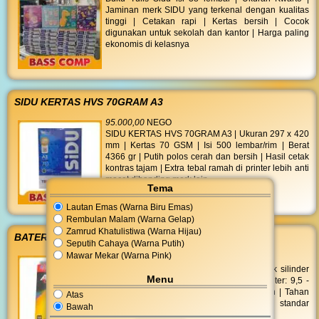
Jaminan merk SIDU yang terkenal dengan kualitas
tinggi | Cetakan rapi | Kertas bersih | Cocok
digunakan untuk sekolah dan kantor | Harga paling
ekonomis di kelasnya
SIDU KERTAS HVS 70GRAM A3
95.000,00
NEGO
SIDU KERTAS HVS 70GRAM A3 | Ukuran 297 x 420
mm | Kertas 70 GSM | Isi 500 lembar/rim | Berat
4366 gr | Putih polos cerah dan bersih | Hasil cetak
kontras tajam | Extra tebal ramah di printer lebih anti
macet dibanding merk lain
Tema
Lautan Emas (Warna Biru Emas)
Rembulan Malam (Warna Gelap)
Zamrud Khatulistiwa (Warna Hijau)
BATERAI ALKALINE AAA 2S
Seputih Cahaya (Warna Putih)
Mawar Mekar (Warna Pink)
14.000,00
NEGO
ABC Alkaline LR-03 MP AAA 2'S berbentuk silinder
Menu
dengan tinggi maximum 44,5 mm | Diameter: 9,5 -
10,5 mm | Daya: 1,5 volt | Jumlah: 2 buah | Tahan
Atas
lama | Batu baterai ini telah memenuhi standar
Bawah
ramah lingkungan