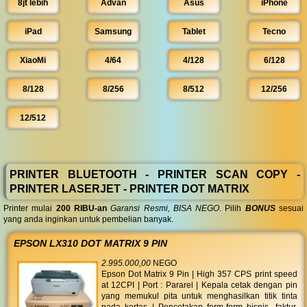
8jt lebih
Advan
Asus
iPhone
iPad
Samsung
Tablet
Tecno
XiaoMi
4/64
4/128
6/128
8/128
8/256
8/512
12/256
12/512
PRINTER BLUETOOTH - PRINTER SCAN COPY -
PRINTER LASERJET - PRINTER DOT MATRIX
Printer mulai
200 RIBU-an
Garansi Resmi, BISA NEGO
. Pilih
BONUS
sesuai
yang anda inginkan untuk pembelian banyak.
EPSON LX310 DOT MATRIX 9 PIN
2.995.000,00
NEGO
Epson Dot Matrix 9 Pin | High 357 CPS print speed
at 12CPI | Port : Pararel | Kepala cetak dengan pin
yang memukul pita untuk menghasilkan titik tinta