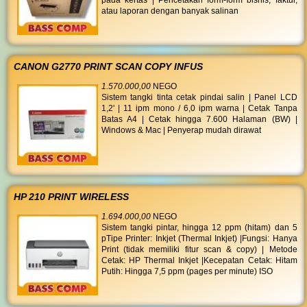
pada kertas | Pencetakan form-form bisnis, faktur,
atau laporan dengan banyak salinan
CANON G2770 PRINT SCAN COPY INFUS
1.570.000,00
NEGO
Sistem tangki tinta cetak pindai salin | Panel LCD
1,2' | 11 ipm mono / 6,0 ipm warna | Cetak Tanpa
Batas A4 | Cetak hingga 7.600 Halaman (BW) |
Windows & Mac | Penyerap mudah dirawat
HP 210 PRINT WIRELESS
1.694.000,00
NEGO
Sistem tangki pintar, hingga 12 ppm (hitam) dan 5
pTipe Printer: Inkjet (Thermal Inkjet) |Fungsi: Hanya
Print (tidak memiliki fitur scan & copy) | Metode
Cetak: HP Thermal Inkjet |Kecepatan Cetak: Hitam
Putih: Hingga 7,5 ppm (pages per minute) ISO