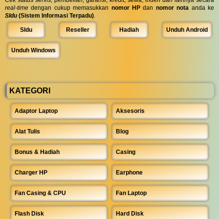
Cek status servis, pembelian, garansi, kredit, sewa, inden dan lainnya secara
real-time
dengan cukup memasukkan
nomor HP
dan
nomor nota
anda ke
SIdu
(Sistem Informasi Terpadu)
.
SIdu
Reseller
Hadiah
Unduh Android
Unduh Windows
KATEGORI
Adaptor Laptop
Aksesoris
Alat Tulis
Blog
Bonus & Hadiah
Casing
Charger HP
Earphone
Fan Casing & CPU
Fan Laptop
Flash Disk
Hard Disk