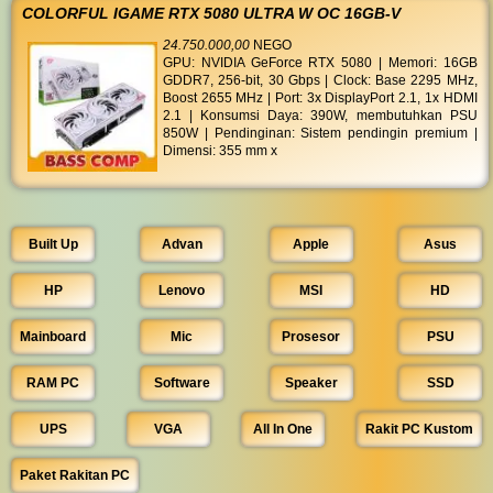
COLORFUL IGAME RTX 5080 ULTRA W OC 16GB-V
24.750.000,00
NEGO
GPU: NVIDIA GeForce RTX 5080 | Memori: 16GB
GDDR7, 256-bit, 30 Gbps | Clock: Base 2295 MHz,
Boost 2655 MHz | Port: 3x DisplayPort 2.1, 1x HDMI
2.1 | Konsumsi Daya: 390W, membutuhkan PSU
850W | Pendinginan: Sistem pendingin premium |
Dimensi: 355 mm x
Built Up
Advan
Apple
Asus
HP
Lenovo
MSI
HD
Mainboard
Mic
Prosesor
PSU
RAM PC
Software
Speaker
SSD
UPS
VGA
All In One
Rakit PC Kustom
Paket Rakitan PC