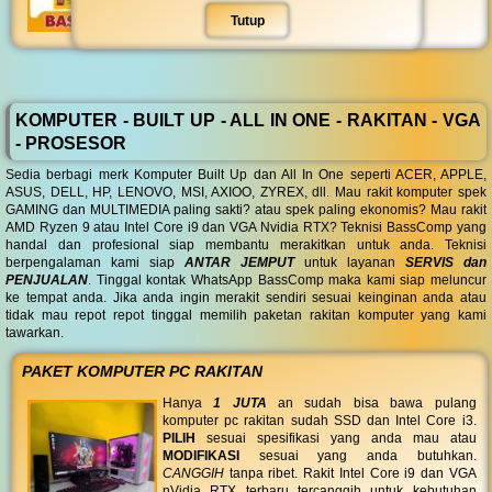
Tutup
KOMPUTER - BUILT UP - ALL IN ONE - RAKITAN - VGA
- PROSESOR
Sedia berbagi merk Komputer Built Up dan All In One seperti ACER, APPLE,
ASUS, DELL, HP, LENOVO, MSI, AXIOO, ZYREX, dll. Mau rakit komputer spek
GAMING dan MULTIMEDIA paling sakti? atau spek paling ekonomis? Mau rakit
AMD Ryzen 9 atau Intel Core i9 dan VGA Nvidia RTX? Teknisi BassComp yang
handal dan profesional siap membantu merakitkan untuk anda. Teknisi
berpengalaman kami siap
ANTAR JEMPUT
untuk layanan
SERVIS dan
PENJUALAN
. Tinggal kontak WhatsApp BassComp maka kami siap meluncur
ke tempat anda. Jika anda ingin merakit sendiri sesuai keinginan anda atau
tidak mau repot repot tinggal memilih paketan rakitan komputer yang kami
tawarkan.
PAKET KOMPUTER PC RAKITAN
Hanya
1 JUTA
an sudah bisa bawa pulang
komputer pc rakitan sudah SSD dan Intel Core i3.
PILIH
sesuai spesifikasi yang anda mau atau
MODIFIKASI
sesuai yang anda butuhkan.
CANGGIH
tanpa ribet. Rakit Intel Core i9 dan VGA
nVidia RTX terbaru tercanggih untuk kebutuhan