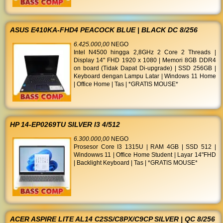
ASUS E410KA-FHD4 PEACOCK BLUE | BLACK DC 8/256
6.425.000,00
NEGO
Intel N4500 hingga 2,8GHz 2 Core 2 Threads |
Display 14" FHD 1920 x 1080 | Memori 8GB DDR4
on board (Tidak Dapat Di-upgrade) | SSD 256GB |
Keyboard dengan Lampu Latar | Windows 11 Home
| Office Home | Tas | *GRATIS MOUSE*
HP 14-EP0269TU SILVER I3 4/512
6.300.000,00
NEGO
Prosesor Core I3 1315U | RAM 4GB | SSD 512 |
Windowws 11 | Office Home Student | Layar 14"FHD
| Backlight Keyboard | Tas | *GRATIS MOUSE*
ACER ASPIRE LITE AL14 C2SS/C8PX/C9CP SILVER | QC 8/256