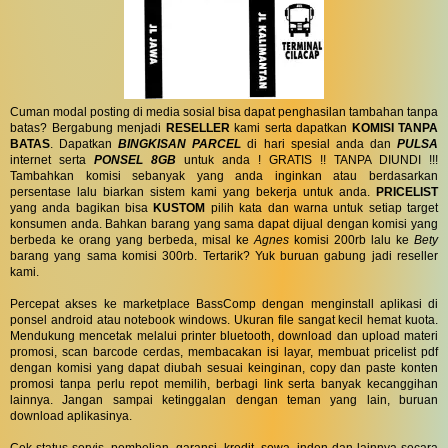
Cuman modal posting di media sosial bisa dapat penghasilan tambahan tanpa
batas? Bergabung menjadi
RESELLER
kami serta dapatkan
KOMISI TANPA
BATAS
. Dapatkan
BINGKISAN PARCEL
di hari spesial anda dan
PULSA
internet serta
PONSEL 8GB
untuk anda ! GRATIS !! TANPA DIUNDI !!!
Tambahkan komisi sebanyak yang anda inginkan atau berdasarkan
persentase lalu biarkan sistem kami yang bekerja untuk anda.
PRICELIST
yang anda bagikan bisa
KUSTOM
pilih kata dan warna untuk setiap target
konsumen anda. Bahkan barang yang sama dapat dijual dengan komisi yang
berbeda ke orang yang berbeda, misal ke
Agnes
komisi 200rb lalu ke
Bety
barang yang sama komisi 300rb. Tertarik? Yuk buruan gabung jadi reseller
kami.
Percepat akses ke marketplace BassComp dengan menginstall aplikasi di
ponsel android atau notebook windows. Ukuran file sangat kecil hemat kuota.
Mendukung mencetak melalui printer bluetooth, download dan upload materi
promosi, scan barcode cerdas, membacakan isi layar, membuat pricelist pdf
dengan komisi yang dapat diubah sesuai keinginan, copy dan paste konten
promosi tanpa perlu repot memilih, berbagi link serta banyak kecanggihan
lainnya. Jangan sampai ketinggalan dengan teman yang lain, buruan
download aplikasinya.