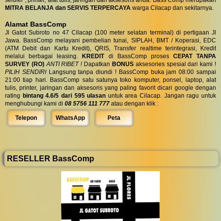
seluler , printer, alat tulis, jaringan dan aksesoris anda. Bass Comp merupakan
MITRA BELANJA dan SERVIS TERPERCAYA
warga Cilacap dan sekitarnya.
Alamat BassComp
Jl Gatot Subroto no 47 Cilacap (100 meter selatan terminal) di pertigaan Jl
Jawa. BassComp melayani pembelian tunai, SIPLAH, BMT / Koperasi, EDC
(ATM Debit dan Kartu Kredit), QRIS, Transfer realtime terintegrasi, Kredit
melalui berbagai leasing.
KREDIT
di BassComp proses
CEPAT TANPA
SURVEY (RO)
ANTI RIBET !
Dapatkan
BONUS
aksesories spesial dari kami !
PILIH SENDIRI
Langsung tanpa diundi ! BassComp buka jam 08:00 sampai
21:00 tiap hari. BassComp satu satunya toko komputer, ponsel, laptop, alat
tulis, printer, jaringan dan aksesoris yang paling favorit dicari google dengan
rating
bintang 4.6/5 dari 595 ulasan
untuk area Cilacap. Jangan ragu untuk
menghubungi kami di
08 5756 111 777
atau dengan klik :
Telepon
WhatsApp
Peta
RESELLER BassComp