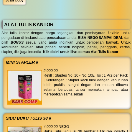
Scan Copy
ALAT TULIS KANTOR
Alat tulis kantor dengan harga terjangkau dan pembayaran flexible untuk
pengadaan di instansi atau perusahaan anda.
BISA NEGO SAMPAI DEAL
dan
pilih
BONUS
sesuai yang anda inginkan untuk pembelian banyak. Untuk
kebutuhan sekolah atau pribadi seperti bolpoin, pensil, penggaris, kertas,
stapler, dkk juga tersedia.
Klik disini untuk lihat semua Alat Tulis Kantor
MINI STAPLER #
2.000,00
Refill : Staples No. 10 - No. 10E | Isi : 1 Pcs per Pack
| Keterangan : Stapler kecil mini dengan kebutuhan
lebih praktis, sangat ringan dan mudah dibawa
selama bertugas tanpa memakan tempat atau
merepotkan sama sekali
SIDU BUKU TULIS 38 #
4.000,00
NEGO
Buku Tulis Sidu isi 38 lembar | Ukuran Kwarto |