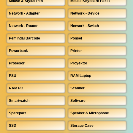
Mouse & Stylus Pen
Mouse Keyboard Paket
Network - Adapter
Network - Device
Network - Router
Network - Switch
Pemindai Barcode
Ponsel
Powerbank
Printer
Prosesor
Proyektor
PSU
RAM Laptop
RAM PC
Scanner
Smartwatch
Software
Sparepart
Speaker & Microphone
SSD
Storage Case