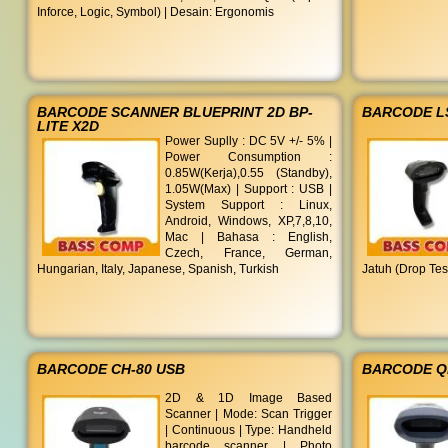
Inforce, Logic, Symbol) | Desain: Ergonomis
BARCODE SCANNER BLUEPRINT 2D BP-
BARCODE LS
LITE X2D
Power Suplly : DC 5V +/- 5% |
Power Consumption :
0.85W(Kerja),0.55 (Standby),
1.05W(Max) | Support : USB |
System Support : Linux,
Android, Windows, XP,7,8,10,
Mac | Bahasa : English,
Czech, France, German,
Hungarian, Italy, Japanese, Spanish, Turkish
Jatuh (Drop Test
BARCODE CH-80 USB
BARCODE Q
2D & 1D Image Based
Scanner | Mode: Scan Trigger
| Continuous | Type: Handheld
barcode scanner | Photo