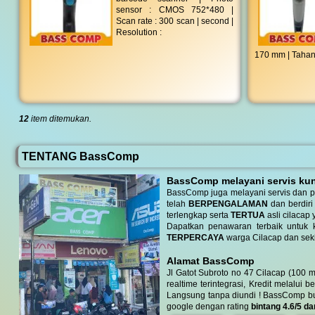
sensor : CMOS 752*480 |
Scan rate : 300 scan | second |
Resolution :
170 mm | Tahan 
12
item ditemukan.
TENTANG BassComp
BassComp melayani servis kunj
BassComp juga melayani servis dan p
telah
BERPENGALAMAN
dan berdiri
terlengkap serta
TERTUA
asli cilacap 
Dapatkan penawaran terbaik untuk ke
TERPERCAYA
warga Cilacap dan seki
Alamat BassComp
Jl Gatot Subroto no 47 Cilacap (100 m
realtime terintegrasi, Kredit melalui 
Langsung tanpa diundi ! BassComp buka 
google dengan rating
bintang 4.6/5 da