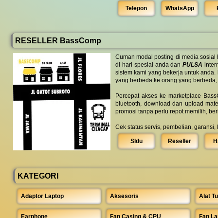
Telepon
WhatsApp
RESELLER BassComp
Cuman modal posting di media sosial
di hari spesial anda dan
PULSA
inter
sistem kami yang bekerja untuk anda.
yang berbeda ke orang yang berbeda,
Percepat akses ke marketplace BassC
bluetooth, download dan upload mate
promosi tanpa perlu repot memilih, be
Cek status servis, pembelian, garansi,
SIdu
Reseller
H
KATEGORI
Adaptor Laptop
Aksesoris
Alat Tu
Earphone
Fan Casing & CPU
Fan La