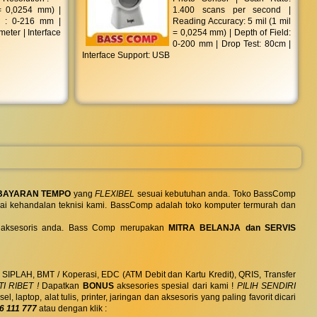
= 0,0254 mm) |
1.400 scans per second |
d : 0-216 mm |
Reading Accuracy: 5 mil (1 mil
meter | Interface
= 0,0254 mm) | Depth of Field:
0-200 mm | Drop Test: 80cm |
Interface Support: USB
BAYARAN TEMPO
yang
FLEXIBEL
sesuai kebutuhan anda. Toko BassComp
ai kehandalan teknisi kami. BassComp adalah toko komputer termurah dan
 dan aksesoris anda. Bass Comp merupakan
MITRA BELANJA dan SERVIS
, SIPLAH, BMT / Koperasi, EDC (ATM Debit dan Kartu Kredit), QRIS, Transfer
I RIBET !
Dapatkan
BONUS
aksesories spesial dari kami !
PILIH SENDIRI
ptop, alat tulis, printer, jaringan dan aksesoris yang paling favorit dicari
6 111 777
atau dengan klik :