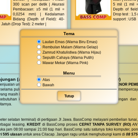
300 scan per detik | Akurasi
5 mil (1 mil 
Pembacaan: ≥5 mil (1 mil =
Depth of fiel
0,0254 mm) | Kedalaman
Drop test : 1,5 
Bidang (Depth of Field): 40-
support : USB
Jatuh (Drop Test): 2 meter |
Tema
Lautan Emas (Warna Biru Emas)
Rembulan Malam (Warna Gelap)
Zamrud Khatulistiwa (Warna Hijau)
Seputih Cahaya (Warna Putih)
Mawar Mekar (Warna Pink)
Menu
ungan (antar jemput) dan pembelian DO (Delivery Order)
Atas
enjualan untuk instansi, sekolah, koperasi dan perusahaan dengan
TENOR PEM
Bawah
 selama puluhan tahun, telah banyak instansi dan perusahaan besar mempercay
yang masih berdiri sampai saat ini.
Tutup
butuhan komputer, laptop, ponsel / seluler , printer, alat tulis, jaringan
tarnya.
eter selatan terminal) di pertigaan Jl Jawa. BassComp melayani pembelian tunai
berbagai leasing.
KREDIT
di BassComp proses
CEPAT TANPA SURVEY (RO)
ANT
jam 08:00 sampai 21:00 tiap hari. BassComp satu satunya toko komputer, ponsel, la
ri 595 ulasan
untuk area Cilacap. Jangan ragu untuk menghubungi kami di
08 575