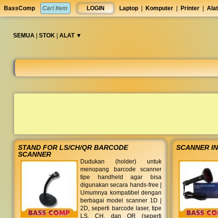
set
BassComp
LOGIN
Laptop
|
Komputer
|
Printer
|
Alat
anti
lelet
◀︎
SEMUA
|
STOK
|
ALAT ▼︎
STAND FOR LS/CH/QR BARCODE
SCANNER I
SCANNER
Dudukan (holder) untuk
menopang barcode scanner
tipe handheld agar bisa
digunakan secara hands-free |
Umumnya kompatibel dengan
berbagai model scanner 1D |
2D, seperti barcode laser, tipe
LS, CH, dan QR (seperti