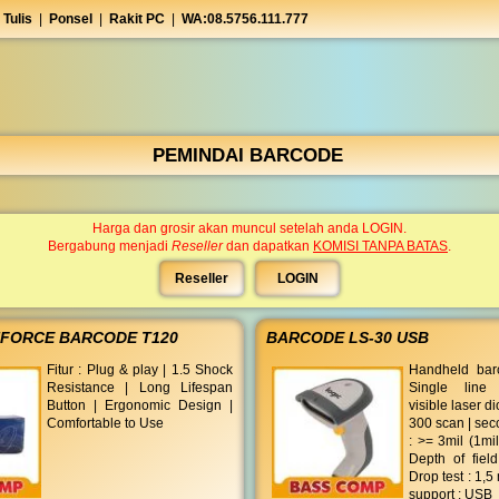
 Tulis
|
Ponsel
|
Rakit PC
|
WA:08.5756.111.777
PEMINDAI BARCODE
Harga dan grosir akan muncul setelah anda LOGIN.
Bergabung menjadi
Reseller
dan dapatkan
KOMISI TANPA BATAS
.
Reseller
LOGIN
NFORCE BARCODE T120
BARCODE LS-30 USB
Fitur : Plug & play | 1.5 Shock
Handheld bar
Resistance | Long Lifespan
Single line
Button | Ergonomic Design |
visible laser di
Comfortable to Use
300 scan | sec
: >= 3mil (1mi
Depth of fiel
Drop test : 1,5 
support : USB