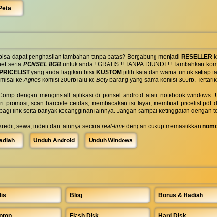
Peta
 bisa dapat penghasilan tambahan tanpa batas? Bergabung menjadi
RESELLER
k
net serta
PONSEL 8GB
untuk anda ! GRATIS !! TANPA DIUNDI !!! Tambahkan komi
PRICELIST
yang anda bagikan bisa
KUSTOM
pilih kata dan warna untuk setiap
 misal ke
Agnes
komisi 200rb lalu ke
Bety
barang yang sama komisi 300rb. Tertarik
omp dengan menginstall aplikasi di ponsel android atau notebook windows. Uk
ri promosi, scan barcode cerdas, membacakan isi layar, membuat pricelist pdf
rbagi link serta banyak kecanggihan lainnya. Jangan sampai ketinggalan dengan t
 kredit, sewa, inden dan lainnya secara
real-time
dengan cukup memasukkan
nomo
adiah
Unduh Android
Unduh Windows
lis
Blog
Bonus & Hadiah
ptop
Flash Disk
Hard Disk