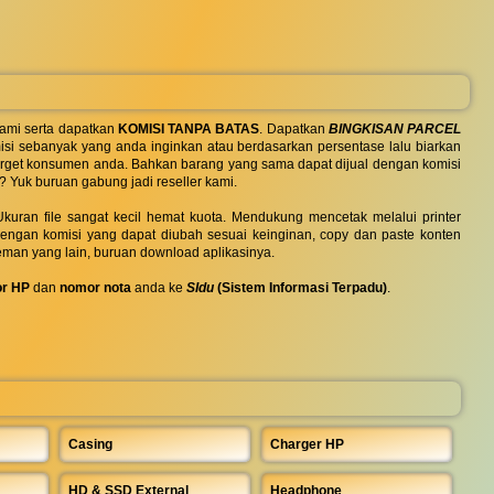
ami serta dapatkan
KOMISI TANPA BATAS
. Dapatkan
BINGKISAN PARCEL
si sebanyak yang anda inginkan atau berdasarkan persentase lalu biarkan
 target konsumen anda. Bahkan barang yang sama dapat dijual dengan komisi
? Yuk buruan gabung jadi reseller kami.
uran file sangat kecil hemat kuota. Mendukung mencetak melalui printer
 dengan komisi yang dapat diubah sesuai keinginan, copy dan paste konten
eman yang lain, buruan download aplikasinya.
r HP
dan
nomor nota
anda ke
SIdu
(Sistem Informasi Terpadu)
.
Casing
Charger HP
HD & SSD External
Headphone