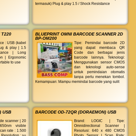
termasuk) Plug & play 1.5 / Shock Resistance
 T220
BLUEPRINT OMNI BARCODE SCANNER 2D
BP-OM200
ace : USB (kabel
Tipe: Pemindai barcode 2D
ug & play | 1.5
yang dapat membaca QR
tance | Long
Code dan berbagai jenis
on | Ergonomic
barcode lainnya. Teknologi:
rtable to use
Menggunakan sensor CMOS
dan teknologi auto-sense
untuk pemindaian otomatis
tanpa perlu menekan tombol.
Kemampuan: Mampu memindai barcode yang sulit
) USB
BARCODE OD-72QR (DORAEMON) USB
de scanner | 20
Brand: LOGIC | Tipe:
 650nm visible
Omnidirectional Scanner |
can rate : 1.500
Resolusi: 640 x 480 CMOS
 Resolution : >=
Photo Sensor | Scan Rate: