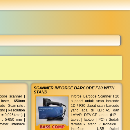
...
SCANNER INFORCE BARCODE F20 WITH
STAND
code scanner |
Inforce Barcode Scanner F20
 laser, 650nm
support untuk scan bercode
ode | Scan rate :
1D / F20 dapat scan barcode
ond | Resolution
yang ada di KERTAS dan
l = 0,0254mm) |
LAYAR DEVICE anda (HP |
d : 5-650 mm |
tablet | laptop | PC) / Sudah
meter | Interface
termasuk stand / Koneksi |
Interface: - USB (kabel