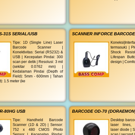
-31S SERIAL/USB
SCANNER INFORCE BARCODE
Tipe: 1D (Single Line) Laser
Koneksi|Interf
Barcode Scanner |
termasuk) | Pl
Konektivitas: Serial (RS232) &
Shock Resis
USB | Kecepatan Pindai: 300
Lifespan Butt
scan per detik | Resolusi: 3 mil
design | Comfo
(sekitar 0.0762 mm) |
Kedalaman Pindai (Depth of
Field): 5mm - 600mm | Tahan
): 1.5 meter (ke
R-80HG USB
BARCODE OD-70 (DORAEMON
Tipe: Handheld Barcode
Desktop barco
Scanner (1D & 2D) | Sensor:
laser lines,
752 x 480 CMOS Photo
laser diode | S
Sensor | Kecepatan Pindai:
scan | second |