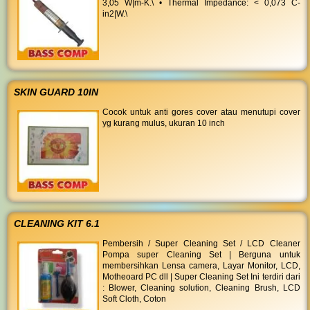
3,05 W|m-K.\ • Thermal Impedance: < 0,073 C-
in2|W.\
SKIN GUARD 10IN
Cocok untuk anti gores cover atau menutupi cover
yg kurang mulus, ukuran 10 inch
CLEANING KIT 6.1
Pembersih / Super Cleaning Set / LCD Cleaner
Pompa super Cleaning Set | Berguna untuk
membersihkan Lensa camera, Layar Monitor, LCD,
Motheoard PC dll | Super Cleaning Set Ini terdiri dari
: Blower, Cleaning solution, Cleaning Brush, LCD
Soft Cloth, Coton