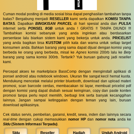
Cuman modal posting di media sosial bisa dapat penghasilan tambahan tanpa
batas? Bergabung menjadi
RESELLER
kami serta dapatkan
KOMISI TANPA
BATAS
. Dapatkan
BINGKISAN PARCEL
di hari spesial anda dan
PULSA
internet serta
PONSEL 8GB
untuk anda ! GRATIS !! TANPA DIUNDI !!!
Tambahkan komisi sebanyak yang anda inginkan atau berdasarkan
persentase lalu biarkan sistem kami yang bekerja untuk anda.
PRICELIST
yang anda bagikan bisa
KUSTOM
pilih kata dan warna untuk setiap target
konsumen anda. Bahkan barang yang sama dapat dijual dengan komisi yang
berbeda ke orang yang berbeda, misal ke
Agnes
komisi 200rb lalu ke
Bety
barang yang sama komisi 300rb. Tertarik? Yuk buruan gabung jadi reseller
kami.
Percepat akses ke marketplace BassComp dengan menginstall aplikasi di
ponsel android atau notebook windows. Ukuran file sangat kecil hemat kuota.
Mendukung mencetak melalui printer bluetooth, download dan upload materi
promosi, scan barcode cerdas, membacakan isi layar, membuat pricelist pdf
dengan komisi yang dapat diubah sesuai keinginan, copy dan paste konten
promosi tanpa perlu repot memilih, berbagi link serta banyak kecanggihan
lainnya. Jangan sampai ketinggalan dengan teman yang lain, buruan
download aplikasinya.
Cek status servis, pembelian, garansi, kredit, sewa, inden dan lainnya secara
real-time
dengan cukup memasukkan
nomor HP
dan
nomor nota
anda ke
SIdu
(Sistem Informasi Terpadu)
.
SIdu
Reseller
Hadiah
Unduh Android