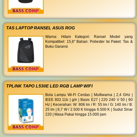
TAS LAPTOP RANSEL ASUS ROG
Warna: Hitam Kategori: Ransel Model yang
Kompatibel: 15,6" Bahan: Poliester Isi Paket: Tas &
Buku Garansi
TPLINK TAPO L530E LED RGB LAMP WIFI
Bola Lampu Wi-Fi Cerdas | Multiwarna | 2,4 GHz |
IEEE 802.11b | g/n | Basis E27 | 220 240 V 50 | 60
Hz | Kecerahan: W: 806 lm / R: 55 lm / G: 140 lm / B:
25 lm | 8,7 W / 2.500 K hingga 6.500 K | Sudut Sinar
220 | Masa Pakai hingga 15.000 jam