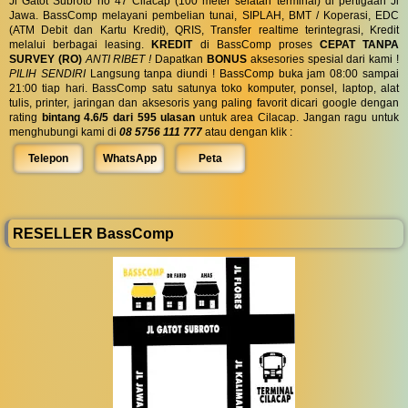
Jl Gatot Subroto no 47 Cilacap (100 meter selatan terminal) di pertigaan Jl
Jawa. BassComp melayani pembelian tunai, SIPLAH, BMT / Koperasi, EDC
(ATM Debit dan Kartu Kredit), QRIS, Transfer realtime terintegrasi, Kredit
melalui berbagai leasing.
KREDIT
di BassComp proses
CEPAT TANPA
SURVEY (RO)
ANTI RIBET !
Dapatkan
BONUS
aksesories spesial dari kami !
PILIH SENDIRI
Langsung tanpa diundi ! BassComp buka jam 08:00 sampai
21:00 tiap hari. BassComp satu satunya toko komputer, ponsel, laptop, alat
tulis, printer, jaringan dan aksesoris yang paling favorit dicari google dengan
rating
bintang 4.6/5 dari 595 ulasan
untuk area Cilacap. Jangan ragu untuk
menghubungi kami di
08 5756 111 777
atau dengan klik :
Telepon
WhatsApp
Peta
RESELLER BassComp