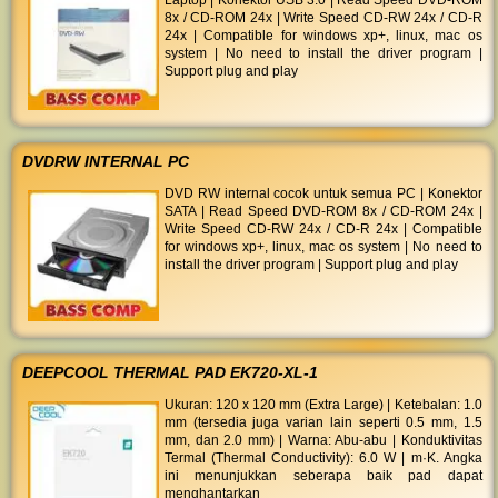
Laptop | Konektor USB 3.0 | Read Speed DVD-ROM
8x / CD-ROM 24x | Write Speed CD-RW 24x / CD-R
24x | Compatible for windows xp+, linux, mac os
system | No need to install the driver program |
Support plug and play
DVDRW INTERNAL PC
DVD RW internal cocok untuk semua PC | Konektor
SATA | Read Speed DVD-ROM 8x / CD-ROM 24x |
Write Speed CD-RW 24x / CD-R 24x | Compatible
for windows xp+, linux, mac os system | No need to
install the driver program | Support plug and play
DEEPCOOL THERMAL PAD EK720-XL-1
Ukuran: 120 x 120 mm (Extra Large) | Ketebalan: 1.0
mm (tersedia juga varian lain seperti 0.5 mm, 1.5
mm, dan 2.0 mm) | Warna: Abu-abu | Konduktivitas
Termal (Thermal Conductivity): 6.0 W | m·K. Angka
ini menunjukkan seberapa baik pad dapat
menghantarkan