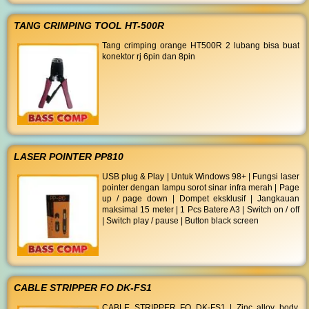
TANG CRIMPING TOOL HT-500R
Tang crimping orange HT500R 2 lubang bisa buat
konektor rj 6pin dan 8pin
LASER POINTER PP810
USB plug & Play | Untuk Windows 98+ | Fungsi laser
pointer dengan lampu sorot sinar infra merah | Page
up / page down | Dompet eksklusif | Jangkauan
maksimal 15 meter | 1 Pcs Batere A3 | Switch on / off
| Switch play / pause | Button black screen
CABLE STRIPPER FO DK-FS1
CABLE STRIPPER FO DK-FS1 | Zinc alloy body,