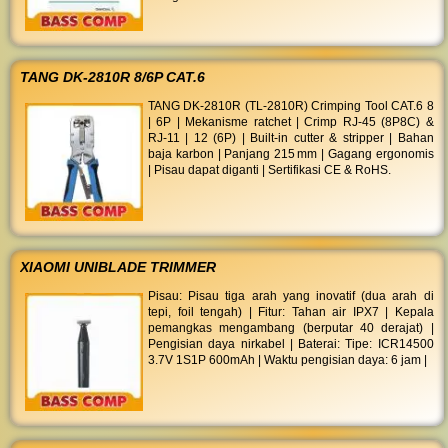
TANG DK-2810R 8/6P CAT.6
TANG DK‑2810R (TL‑2810R) Crimping Tool CAT.6 8
| 6P | Mekanisme ratchet | Crimp RJ‑45 (8P8C) &
RJ‑11 | 12 (6P) | Built-in cutter & stripper | Bahan
baja karbon | Panjang 215 mm | Gagang ergonomis
| Pisau dapat diganti | Sertifikasi CE & RoHS.
XIAOMI UNIBLADE TRIMMER
Pisau: Pisau tiga arah yang inovatif (dua arah di
tepi, foil tengah) | Fitur: Tahan air IPX7 | Kepala
pemangkas mengambang (berputar 40 derajat) |
Pengisian daya nirkabel | Baterai: Tipe: ICR14500
3.7V 1S1P 600mAh | Waktu pengisian daya: 6 jam |