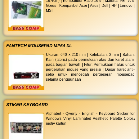
19.4cm) | Kompatibel Ratio 16:9 | Material PET Anti
Gores | Kompatibel Acer | Asus | Dell | HP | Lenovo |
MSI
FANTECH MOUSEPAD MP64 XL
Ukuran: 640 x 210 mm | Ketebalan: 2 mm | Bahan:
Kain (fabric) pada permukaan atas dan karet alami
pada bagian bawah | Fitur: Permukaan halus untuk
pergerakan mouse yang presisi | Dasar karet anti-
selip untuk mencegah pergeseran mousepad
selama penggunaan
STIKER KEYBOARD
Alphabet - Qwerty - English - Keyboard Sticker for
Windows Vinyl Laminated Aesthetic Palette Color.\
motiv kartun,