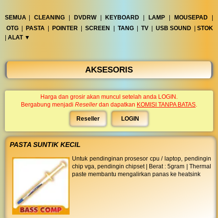
TAM
lelet
◀︎
...
SEMUA
|
CLEANING
|
DVDRW
|
KEYBOARD
|
LAMP
|
MOUSEPAD
|
OTG
|
PASTA
|
POINTER
|
SCREEN
|
TANG
|
TV
|
USB SOUND
|
STOK
|
ALAT ▼︎
AKSESORIS
Harga dan grosir akan muncul setelah anda LOGIN.
Bergabung menjadi
Reseller
dan dapatkan
KOMISI TANPA BATAS
.
Reseller
LOGIN
PASTA SUNTIK KECIL
Untuk pendinginan prosesor cpu / laptop, pendingin
chip vga, pendingin chipset | Berat : 5gram | Thermal
paste membantu mengalirkan panas ke heatsink