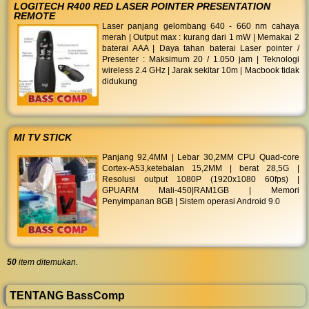
LOGITECH R400 RED LASER POINTER PRESENTATION
REMOTE
Laser panjang gelombang 640 - 660 nm cahaya
merah | Output max : kurang dari 1 mW | Memakai 2
baterai AAA | Daya tahan baterai Laser pointer /
Presenter : Maksimum 20 / 1.050 jam | Teknologi
wireless 2.4 GHz | Jarak sekitar 10m | Macbook tidak
didukung
MI TV STICK
Panjang 92,4MM | Lebar 30,2MM CPU Quad-core
Cortex-A53,ketebalan 15,2MM | berat 28,5G |
Resolusi output 1080P (1920x1080 60fps) |
GPUARM Mali-450|RAM1GB | Memori
Penyimpanan 8GB | Sistem operasi Android 9.0
50
item ditemukan.
TENTANG BassComp