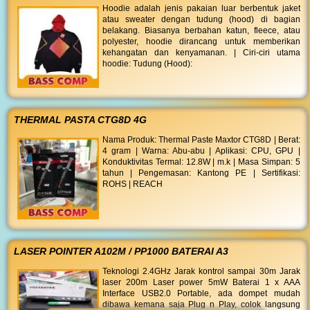
Hoodie adalah jenis pakaian luar berbentuk jaket
atau sweater dengan tudung (hood) di bagian
belakang. Biasanya berbahan katun, fleece, atau
polyester, hoodie dirancang untuk memberikan
kehangatan dan kenyamanan. | Ciri-ciri utama
hoodie: Tudung (Hood):
THERMAL PASTA CTG8D 4G
Nama Produk: Thermal Paste Maxtor CTG8D | Berat:
4 gram | Warna: Abu-abu | Aplikasi: CPU, GPU |
Konduktivitas Termal: 12.8W | m.k | Masa Simpan: 5
tahun | Pengemasan: Kantong PE | Sertifikasi:
ROHS | REACH
LASER POINTER A102M / PP1000 BATERAI A3
Teknologi 2.4GHz Jarak kontrol sampai 30m Jarak
laser 200m Laser power 5mW Baterai 1 x AAA
Interface USB2.0 Portable, ada dompet mudah
dibawa kemana saja Plug n Play, colok langsung