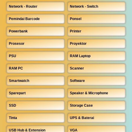
Network - Router
Network - Switch
Pemindai Barcode
Ponsel
Powerbank
Printer
Prosesor
Proyektor
PSU
RAM Laptop
RAM PC
Scanner
Smartwatch
Software
Sparepart
Speaker & Microphone
SSD
Storage Case
Tinta
UPS & Baterai
USB Hub & Extension
VGA