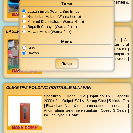
bisa pakai Termasuk : 1 Unit Presenter (Transmiter &
Tema
Lautan Emas (Warna Biru Emas)
Rembulan Malam (Warna Gelap)
Zamrud Khatulistiwa (Warna Hijau)
Seputih Cahaya (Warna Putih)
LASER POINTER MT02 | SANUR PRO SN03
Mawar Mekar (Warna Pink)
Plug and play 2.4GHz Wireless Presenter | Air
Menu
mouse | Keyboard virtual untuk memasukkan huruf
Atas
langsung | Kontrol multimedia volume, play, pause |
Bawah
Tombol mengganti window dan menampilkan
desktop | Page up / down, play atau black screen |
Baterai AAA x 2
Tutup
OLIKE PF2 FOLDING PORTABLE MINI FAN
Spesifikasi : Model PF2 | Input 5V-1A | Capacity
2000mAh | Output 5V-1A | Strong Wind | 5-blade Fan
| Bisa ditaro Meja & genggam penggunaan ganda |
Angin alami yang menyegarkan | Speed 3 Gears |
Include Type-C Cable