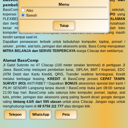
Menu
pembelian DO (Delivery Order)
BassComp juga melayani servis dan penjualan untuk instansi, sekolah,
Atas
koperasi dan perusahaan dengan
TENOR PEMBAYARAN TEMPO
yang
Bawah
FLEXIBEL
sesuai kebutuhan anda. Toko BassComp telah
BERPENGALAMAN
dan berdiri selama puluhan tahun, telah banyak instansi dan perusahaan
Tutup
besar mempercayai kehandalan teknisi kami. BassComp adalah toko
komputer termurah dan terlengkap serta
TERTUA
asli cilacap yang masih
berdiri sampai saat ini.
Dapatkan penawaran terbaik untuk kebutuhan komputer, laptop, ponsel /
seluler , printer, alat tulis, jaringan dan aksesoris anda. Bass Comp merupakan
MITRA BELANJA dan SERVIS TERPERCAYA
warga Cilacap dan sekitarnya.
Alamat BassComp
Jl Gatot Subroto no 47 Cilacap (100 meter selatan terminal) di pertigaan Jl
Jawa. BassComp melayani pembelian tunai, SIPLAH, BMT / Koperasi, EDC
(ATM Debit dan Kartu Kredit), QRIS, Transfer realtime terintegrasi, Kredit
melalui berbagai leasing.
KREDIT
di BassComp proses
CEPAT TANPA
SURVEY (RO)
ANTI RIBET !
Dapatkan
BONUS
aksesories spesial dari kami !
PILIH SENDIRI
Langsung tanpa diundi ! BassComp buka jam 08:00 sampai
21:00 tiap hari. BassComp satu satunya toko komputer, ponsel, laptop, alat
tulis, printer, jaringan dan aksesoris yang paling favorit dicari google dengan
rating
bintang 4.6/5 dari 595 ulasan
untuk area Cilacap. Jangan ragu untuk
menghubungi kami di
08 5756 111 777
atau dengan klik :
Telepon
WhatsApp
Peta