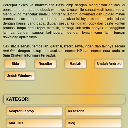
Percepat akses ke marketplace BassComp dengan menginstall aplikasi di
ponsel android atau notebook windows. Ukuran file sangat kecil hemat kuota.
Mendukung mencetak melalui printer bluetooth, download dan upload materi
promosi, scan barcode cerdas, membacakan isi layar, membuat pricelist pdf
dengan komisi yang dapat diubah sesuai keinginan, copy dan paste konten
promosi tanpa perlu repot memilih, berbagi link serta banyak kecanggihan
lainnya. Jangan sampai ketinggalan dengan teman yang lain, buruan
download aplikasinya.
Cek status servis, pembelian, garansi, kredit, sewa, inden dan lainnya secara
real-time
dengan cukup memasukkan
nomor HP
dan
nomor nota
anda ke
SIdu
(Sistem Informasi Terpadu)
.
SIdu
Reseller
Hadiah
Unduh Android
Unduh Windows
KATEGORI
Adaptor Laptop
Aksesoris
Alat Tulis
Blog