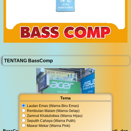
TENTANG BassComp
Tema
Lautan Emas (Warna Biru Emas)
Rembulan Malam (Warna Gelap)
Zamrud Khatulistiwa (Warna Hijau)
Seputih Cahaya (Warna Putih)
Mawar Mekar (Warna Pink)
BassComp melayani servis kunjungan (antar jemput) dan