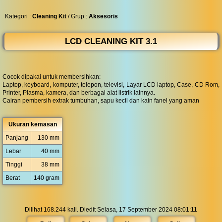
◀︎
...
Kategori :
Cleaning Kit
/ Grup :
Aksesoris
LCD CLEANING KIT 3.1
Cocok dipakai untuk membersihkan:
Laptop, keyboard, komputer, telepon, televisi, Layar LCD laptop, Case, CD Rom,
Printer, Plasma, kamera, dan berbagai alat listrik lainnya.
Cairan pembersih extrak tumbuhan, sapu kecil dan kain fanel yang aman
Ukuran kemasan
Panjang
130 mm
Lebar
40 mm
Tinggi
38 mm
Berat
140 gram
Dilihat 168.244 kali. Diedit Selasa, 17 September 2024 08:01:11