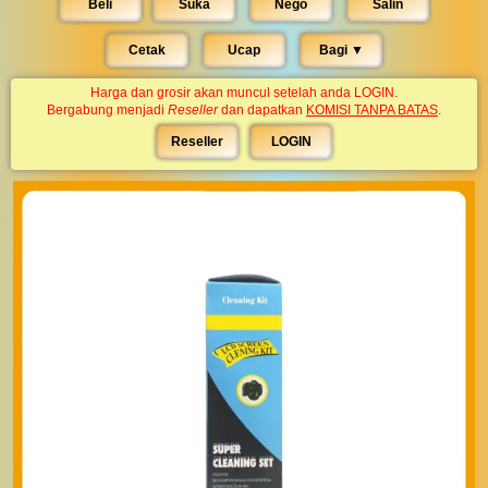
Beli
Suka
Nego
Salin
Cetak
Ucap
Bagi ▼︎
Harga dan grosir akan muncul setelah anda LOGIN.
Bergabung menjadi
Reseller
dan dapatkan
KOMISI TANPA BATAS
.
Reseller
LOGIN