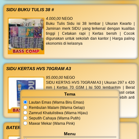
SIDU BUKU TULIS 38 #
4.000,00
NEGO
Buku Tulis Sidu isi 38 lembar | Ukuran Kwarto |
Jaminan merk SIDU yang terkenal dengan kualitas
tinggi | Cetakan rapi | Kertas bersih | Cocok
digunakan untuk sekolah dan kantor | Harga paling
ekonomis di kelasnya
SIDU KERTAS HVS 70GRAM A3
95.000,00
NEGO
SIDU KERTAS HVS 70GRAM A3 | Ukuran 297 x 420
mm | Kertas 70 GSM | Isi 500 lembar/rim | Berat
4366 gr | Putih polos cerah dan bersih | Hasil cetak
Tema
kontras tajam | Extra tebal ramah di printer lebih anti
Lautan Emas (Warna Biru Emas)
macet dibanding merk lain
Rembulan Malam (Warna Gelap)
Zamrud Khatulistiwa (Warna Hijau)
Seputih Cahaya (Warna Putih)
Mawar Mekar (Warna Pink)
BATERAI ALKALINE AAA 2S
Menu
14.000,00
NEGO