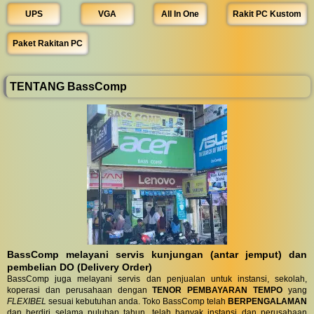
UPS
VGA
All In One
Rakit PC Kustom
Paket Rakitan PC
TENTANG BassComp
BassComp melayani servis kunjungan (antar jemput) dan
pembelian DO (Delivery Order)
BassComp juga melayani servis dan penjualan untuk instansi, sekolah,
koperasi dan perusahaan dengan
TENOR PEMBAYARAN TEMPO
yang
FLEXIBEL
sesuai kebutuhan anda. Toko BassComp telah
BERPENGALAMAN
dan berdiri selama puluhan tahun, telah banyak instansi dan perusahaan