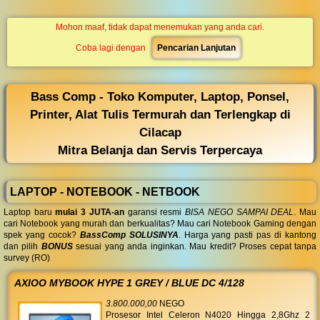
◀︎
...
Mohon maaf, tidak dapat menemukan yang anda cari.
Coba lagi dengan
Pencarian Lanjutan
Bass Comp - Toko Komputer, Laptop, Ponsel,
Printer, Alat Tulis Termurah dan Terlengkap di
Cilacap
Mitra Belanja dan Servis Terpercaya
LAPTOP - NOTEBOOK - NETBOOK
Laptop baru
mulai 3 JUTA-an
garansi resmi
BISA NEGO SAMPAI DEAL
. Mau
cari Notebook yang murah dan berkualitas? Mau cari Notebook Gaming dengan
spek yang cocok?
BassComp SOLUSINYA
. Harga yang pasti pas di kantong
dan pilih
BONUS
sesuai yang anda inginkan. Mau kredit? Proses cepat tanpa
survey (RO)
AXIOO MYBOOK HYPE 1 GREY / BLUE DC 4/128
3.800.000,00
NEGO
Prosesor Intel Celeron N4020 Hingga 2,8Ghz 2