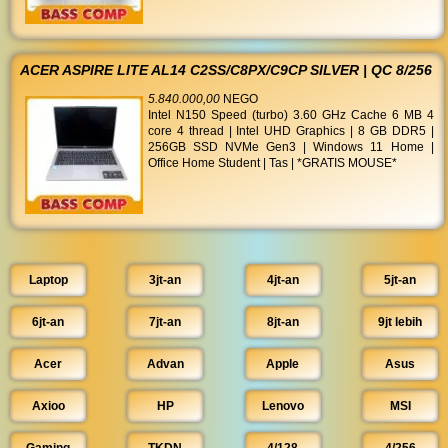
ACER ASPIRE LITE AL14 C2SS/C8PX/C9CP SILVER | QC 8/256
5.840.000,00
NEGO
Intel N150 Speed (turbo) 3.60 GHz Cache 6 MB 4
core 4 thread | Intel UHD Graphics | 8 GB DDR5 |
256GB SSD NVMe Gen3 | Windows 11 Home |
Office Home Student | Tas | *GRATIS MOUSE*
Laptop
3jt-an
4jt-an
5jt-an
6jt-an
7jt-an
8jt-an
9jt lebih
Acer
Advan
Apple
Asus
Axioo
HP
Lenovo
MSI