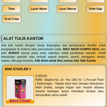
Tinta
Laser Mono
Laser Warna
Print Saja
Scan Copy
ALAT TULIS KANTOR
Alat tulis kantor dengan harga terjangkau dan pembayaran flexible untuk
pengadaan di instansi atau perusahaan anda.
BISA NEGO SAMPAI DEAL
dan
pilih
BONUS
sesuai yang anda inginkan untuk pembelian banyak. Untuk
kebutuhan sekolah atau pribadi seperti bolpoin, pensil, penggaris, kertas,
stapler, dkk juga tersedia.
Klik disini untuk lihat semua Alat Tulis Kantor
MINI STAPLER #
2.000,00
Refill : Staples No. 10 - No. 10E | Isi : 1 Pcs per Pack
| Keterangan : Stapler kecil mini dengan kebutuhan
lebih praktis, sangat ringan dan mudah dibawa
selama bertugas tanpa memakan tempat atau
merepotkan sama sekali