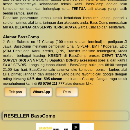
besar mempercayai kehandalan teknisi kami. BassComp adalah toko
komputer termurah dan terlengkap serta
TERTUA
asli cilacap yang masih
berdiri sampai saat ini.
Dapatkan penawaran terbaik untuk kebutuhan komputer, laptop, ponsel /
seluler , printer, alat tulis, jaringan dan aksesoris anda. Bass Comp merupakan
MITRA BELANJA dan SERVIS TERPERCAYA
warga Cilacap dan sekitarnya.
Alamat BassComp
Jl Gatot Subroto no 47 Cilacap (100 meter selatan terminal) di pertigaan Jl
Jawa. BassComp melayani pembelian tunai, SIPLAH, BMT / Koperasi, EDC
(ATM Debit dan Kartu Kredit), QRIS, Transfer realtime terintegrasi, Kredit
melalui berbagai leasing.
KREDIT
di BassComp proses
CEPAT TANPA
SURVEY (RO)
ANTI RIBET !
Dapatkan
BONUS
aksesories spesial dari kami !
PILIH SENDIRI
Langsung tanpa diundi ! BassComp buka jam 08:00 sampai
21:00 tiap hari. BassComp satu satunya toko komputer, ponsel, laptop, alat
tulis, printer, jaringan dan aksesoris yang paling favorit dicari google dengan
rating
bintang 4.6/5 dari 595 ulasan
untuk area Cilacap. Jangan ragu untuk
menghubungi kami di
08 5756 111 777
atau dengan klik :
Telepon
WhatsApp
Peta
RESELLER BassComp