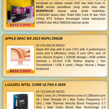
komputer pc rakitan sudah SSD dan Intel Core i3.
PILIH
sesuai spesifikasi yang anda mau atau
MODIFIKASI
sesuai yang anda butuhkan.
CANGGIH
tanpa ribet. Rakit Intel Core i9 dan VGA
nVidia RTX terbaru tercanggih untuk kebutuhan
GAMES dan MULTIMEDIA idaman anda
APPLE IMAC M3 2023 8GPU 256GB
22.479.000,00
NEGO
Apple M3 chip with 8 core CPU with 4 performance
cores and 4 efficiency cores, 8 core GPU, and 16
core Neural Engine | 256GB storage | 8GB unified
memory | 24-inch 4.5K Retina display | Two
Thunderbolt / USB 4 ports | Magic Mouse | Magic
Keyboard
LGA1851 INTEL CORE ULTRA 9 285K
10.710.000,00
NEGO
Total Cores 24 | Performance-cores 8 | Efficient-core
16 | Total Threads 24 | Max Turbo Frequency 5.7
GHz | Intel Thermal Velocity Boost Frequency 5.7
GHz | Intel Turbo Boost Max Technology 3.0