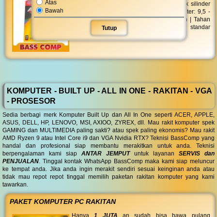
Atas
ABC Alkaline LR-03 MP AAA 2'S berbentuk silinder
Bawah
dengan tinggi maximum 44,5 mm | Diameter: 9,5 -
10,5 mm | Daya: 1,5 volt | Jumlah: 2 buah | Tahan
lama | Batu baterai ini telah memenuhi standar
Tutup
ramah lingkungan
KOMPUTER - BUILT UP - ALL IN ONE - RAKITAN - VGA
- PROSESOR
Sedia berbagi merk Komputer Built Up dan All In One seperti ACER, APPLE,
ASUS, DELL, HP, LENOVO, MSI, AXIOO, ZYREX, dll. Mau rakit komputer spek
GAMING dan MULTIMEDIA paling sakti? atau spek paling ekonomis? Mau rakit
AMD Ryzen 9 atau Intel Core i9 dan VGA Nvidia RTX? Teknisi BassComp yang
handal dan profesional siap membantu merakitkan untuk anda. Teknisi
berpengalaman kami siap
ANTAR JEMPUT
untuk layanan
SERVIS dan
PENJUALAN
. Tinggal kontak WhatsApp BassComp maka kami siap meluncur
ke tempat anda. Jika anda ingin merakit sendiri sesuai keinginan anda atau
tidak mau repot repot tinggal memilih paketan rakitan komputer yang kami
tawarkan.
PAKET KOMPUTER PC RAKITAN
Hanya
1 JUTA
an sudah bisa bawa pulang