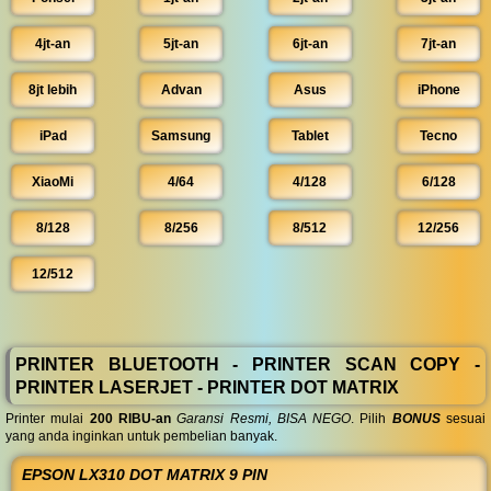
4jt-an
5jt-an
6jt-an
7jt-an
8jt lebih
Advan
Asus
iPhone
iPad
Samsung
Tablet
Tecno
XiaoMi
4/64
4/128
6/128
8/128
8/256
8/512
12/256
12/512
PRINTER BLUETOOTH - PRINTER SCAN COPY -
PRINTER LASERJET - PRINTER DOT MATRIX
Printer mulai
200 RIBU-an
Garansi Resmi, BISA NEGO
. Pilih
BONUS
sesuai
yang anda inginkan untuk pembelian banyak.
EPSON LX310 DOT MATRIX 9 PIN