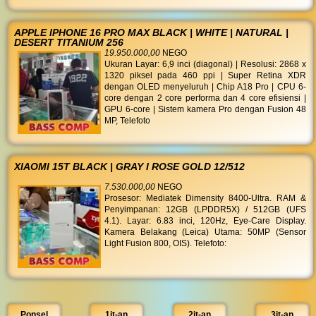
APPLE IPHONE 16 PRO MAX BLACK | WHITE | NATURAL |
DESERT TITANIUM 256
19.950.000,00
NEGO
Ukuran Layar: 6,9 inci (diagonal) | Resolusi: 2868 x
1320 piksel pada 460 ppi | Super Retina XDR
dengan OLED menyeluruh | Chip A18 Pro | CPU 6-
core dengan 2 core performa dan 4 core efisiensi |
GPU 6-core | Sistem kamera Pro dengan Fusion 48
MP, Telefoto
XIAOMI 15T BLACK | GRAY I ROSE GOLD 12/512
7.530.000,00
NEGO
Prosesor: Mediatek Dimensity 8400-Ultra. RAM &
Penyimpanan: 12GB (LPDDR5X) / 512GB (UFS
4.1). Layar: 6.83 inci, 120Hz, Eye-Care Display.
Kamera Belakang (Leica) Utama: 50MP (Sensor
Light Fusion 800, OIS). Telefoto:
Ponsel
1jt-an
2jt-an
3jt-an