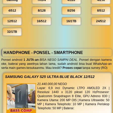
Gaming
TKDN
4/128
4/256
4/512
8/128
8/256
8/512
12/512
16/512
16/1TB
24/512
32/1TB
HANDPHONE - PONSEL - SMARTPHONE
Ponsel android
1 JUTA-an
BISA NEGO SAMPAI DEAL
. Ponsel dengan kamera
oke, baterai yang awetnya tahan lama, sudah android bisa buat WhatsApp-an
serta main games kesukaanmu. Mau kredit?
Proses cepat
tanpa survey (RO)
SAMSUNG GALAXY S25 ULTRA BLUE BLACK 12/512
21.440.000,00
NEGO
Layar: 6,9 inci Dynamic LTPO AMOLED 2X |
Resolusi 1440 x 3120 piksel 120 HzProsesor:
Qualcomm Snapdragon 8 Elite, GPU Adreno 830 |
Kamera Utama: 200 MP OIS | Kamera Ultrawide: 50
MP | Kamera Telephoto: 10 MP | Kamera Periskop
Telephoto: 50 MP | Baterai: