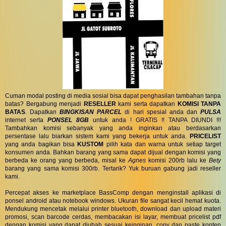
Cuman modal posting di media sosial bisa dapat penghasilan tambahan tanpa
batas? Bergabung menjadi
RESELLER
kami serta dapatkan
KOMISI TANPA
BATAS
. Dapatkan
BINGKISAN PARCEL
di hari spesial anda dan
PULSA
internet serta
PONSEL 8GB
untuk anda ! GRATIS !! TANPA DIUNDI !!!
Tambahkan komisi sebanyak yang anda inginkan atau berdasarkan
persentase lalu biarkan sistem kami yang bekerja untuk anda.
PRICELIST
yang anda bagikan bisa
KUSTOM
pilih kata dan warna untuk setiap target
konsumen anda. Bahkan barang yang sama dapat dijual dengan komisi yang
berbeda ke orang yang berbeda, misal ke
Agnes
komisi 200rb lalu ke
Bety
barang yang sama komisi 300rb. Tertarik? Yuk buruan gabung jadi reseller
kami.
Percepat akses ke marketplace BassComp dengan menginstall aplikasi di
ponsel android atau notebook windows. Ukuran file sangat kecil hemat kuota.
Mendukung mencetak melalui printer bluetooth, download dan upload materi
promosi, scan barcode cerdas, membacakan isi layar, membuat pricelist pdf
dengan komisi yang dapat diubah sesuai keinginan, copy dan paste konten