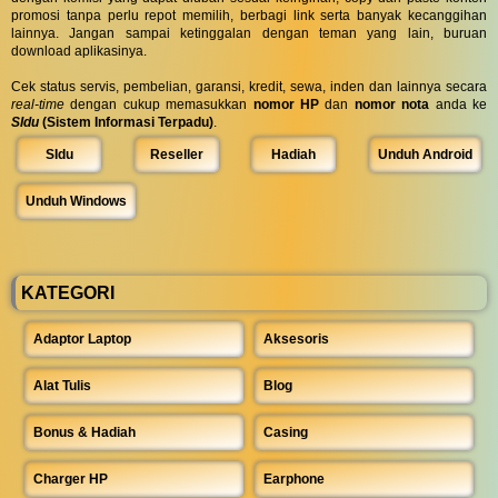
promosi tanpa perlu repot memilih, berbagi link serta banyak kecanggihan
lainnya. Jangan sampai ketinggalan dengan teman yang lain, buruan
download aplikasinya.
Cek status servis, pembelian, garansi, kredit, sewa, inden dan lainnya secara
real-time
dengan cukup memasukkan
nomor HP
dan
nomor nota
anda ke
SIdu
(Sistem Informasi Terpadu)
.
SIdu
Reseller
Hadiah
Unduh Android
Unduh Windows
KATEGORI
Adaptor Laptop
Aksesoris
Alat Tulis
Blog
Bonus & Hadiah
Casing
Charger HP
Earphone