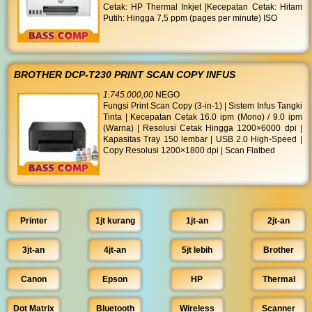
Cetak: HP Thermal Inkjet |Kecepatan Cetak: Hitam
Putih: Hingga 7,5 ppm (pages per minute) ISO
BROTHER DCP-T230 PRINT SCAN COPY INFUS
1.745.000,00
NEGO
Fungsi Print Scan Copy (3-in-1) | Sistem Infus Tangki
Tinta | Kecepatan Cetak 16.0 ipm (Mono) / 9.0 ipm
(Warna) | Resolusi Cetak Hingga 1200×6000 dpi |
Kapasitas Tray 150 lembar | USB 2.0 High-Speed |
Copy Resolusi 1200×1800 dpi | Scan Flatbed
Printer
1jt kurang
1jt-an
2jt-an
3jt-an
4jt-an
5jt lebih
Brother
Canon
Epson
HP
Thermal
Dot Matrix
Bluetooth
Wireless
Scanner