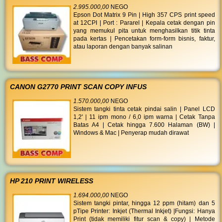
2.995.000,00
NEGO
Epson Dot Matrix 9 Pin | High 357 CPS print speed
at 12CPI | Port : Pararel | Kepala cetak dengan pin
yang memukul pita untuk menghasilkan titik tinta
pada kertas | Pencetakan form-form bisnis, faktur,
atau laporan dengan banyak salinan
CANON G2770 PRINT SCAN COPY INFUS
1.570.000,00
NEGO
Sistem tangki tinta cetak pindai salin | Panel LCD
1,2' | 11 ipm mono / 6,0 ipm warna | Cetak Tanpa
Batas A4 | Cetak hingga 7.600 Halaman (BW) |
Windows & Mac | Penyerap mudah dirawat
HP 210 PRINT WIRELESS
1.694.000,00
NEGO
Sistem tangki pintar, hingga 12 ppm (hitam) dan 5
pTipe Printer: Inkjet (Thermal Inkjet) |Fungsi: Hanya
Print (tidak memiliki fitur scan & copy) | Metode