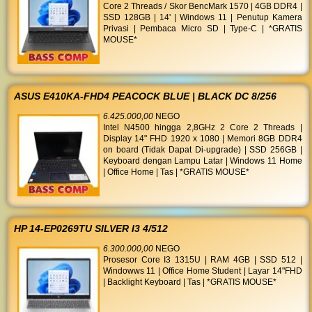
Core 2 Threads / Skor BencMark 1570 | 4GB DDR4 |
SSD 128GB | 14' | Windows 11 | Penutup Kamera
Privasi | Pembaca Micro SD | Type-C | *GRATIS
MOUSE*
ASUS E410KA-FHD4 PEACOCK BLUE | BLACK DC 8/256
6.425.000,00
NEGO
Intel N4500 hingga 2,8GHz 2 Core 2 Threads |
Display 14" FHD 1920 x 1080 | Memori 8GB DDR4
on board (Tidak Dapat Di-upgrade) | SSD 256GB |
Keyboard dengan Lampu Latar | Windows 11 Home
| Office Home | Tas | *GRATIS MOUSE*
HP 14-EP0269TU SILVER I3 4/512
6.300.000,00
NEGO
Prosesor Core I3 1315U | RAM 4GB | SSD 512 |
Windowws 11 | Office Home Student | Layar 14"FHD
| Backlight Keyboard | Tas | *GRATIS MOUSE*