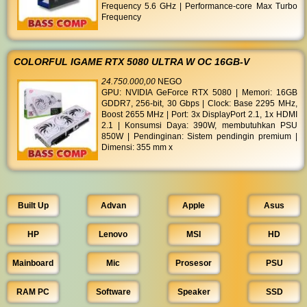
Frequency 5.6 GHz | Performance-core Max Turbo
Frequency
COLORFUL IGAME RTX 5080 ULTRA W OC 16GB-V
24.750.000,00
NEGO
GPU: NVIDIA GeForce RTX 5080 | Memori: 16GB
GDDR7, 256-bit, 30 Gbps | Clock: Base 2295 MHz,
Boost 2655 MHz | Port: 3x DisplayPort 2.1, 1x HDMI
2.1 | Konsumsi Daya: 390W, membutuhkan PSU
850W | Pendinginan: Sistem pendingin premium |
Dimensi: 355 mm x
Built Up
Advan
Apple
Asus
HP
Lenovo
MSI
HD
Mainboard
Mic
Prosesor
PSU
RAM PC
Software
Speaker
SSD