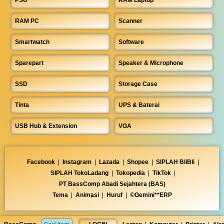
RAM PC
Scanner
Smartwatch
Software
Sparepart
Speaker & Microphone
SSD
Storage Case
Tinta
UPS & Baterai
USB Hub & Extension
VGA
Facebook
|
Instagram
|
Lazada
|
Shopee
|
SIPLAH BliBli
|
SIPLAH TokoLadang
|
Tokopedia
|
TikTok
|
PT BassComp Abadi Sejahtera (BAS)
Tema
|
Animasi
|
Huruf
|
©Gemini**ERP