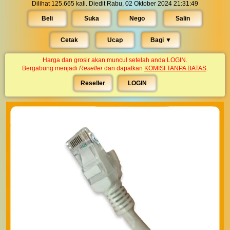
Dilihat 125.665 kali. Diedit Rabu, 02 Oktober 2024 21:31:49
Beli
Suka
Nego
Salin
Cetak
Ucap
Bagi ▼︎
Harga dan grosir akan muncul setelah anda LOGIN.
Bergabung menjadi
Reseller
dan dapatkan
KOMISI TANPA BATAS
.
Reseller
LOGIN