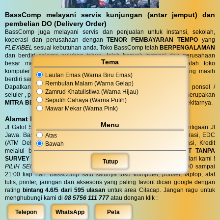
BassComp melayani servis kunjungan (antar jemput) dan
pembelian DO (Delivery Order)
BassComp juga melayani servis dan penjualan untuk instansi, sekolah,
koperasi dan perusahaan dengan
TENOR PEMBAYARAN TEMPO
yang
FLEXIBEL
sesuai kebutuhan anda. Toko BassComp telah
BERPENGALAMAN
dan berdiri selama puluhan tahun, telah banyak instansi dan perusahaan
Tema
besar mempercayai kehandalan teknisi kami. BassComp adalah toko
komputer termurah dan terlengkap serta
TERTUA
asli cilacap yang masih
Lautan Emas (Warna Biru Emas)
berdiri sampai saat ini.
Rembulan Malam (Warna Gelap)
Dapatkan penawaran terbaik untuk kebutuhan komputer, laptop, ponsel /
Zamrud Khatulistiwa (Warna Hijau)
seluler , printer, alat tulis, jaringan dan aksesoris anda. Bass Comp merupakan
Seputih Cahaya (Warna Putih)
MITRA BELANJA dan SERVIS TERPERCAYA
warga Cilacap dan sekitarnya.
Mawar Mekar (Warna Pink)
Alamat BassComp
Menu
Jl Gatot Subroto no 47 Cilacap (100 meter selatan terminal) di pertigaan Jl
Jawa. BassComp melayani pembelian tunai, SIPLAH, BMT / Koperasi, EDC
Atas
(ATM Debit dan Kartu Kredit), QRIS, Transfer realtime terintegrasi, Kredit
Bawah
melalui berbagai leasing.
KREDIT
di BassComp proses
CEPAT TANPA
SURVEY (RO)
ANTI RIBET !
Dapatkan
BONUS
aksesories spesial dari kami !
Tutup
PILIH SENDIRI
Langsung tanpa diundi ! BassComp buka jam 08:00 sampai
21:00 tiap hari. BassComp satu satunya toko komputer, ponsel, laptop, alat
tulis, printer, jaringan dan aksesoris yang paling favorit dicari google dengan
rating
bintang 4.6/5 dari 595 ulasan
untuk area Cilacap. Jangan ragu untuk
menghubungi kami di
08 5756 111 777
atau dengan klik :
Telepon
WhatsApp
Peta