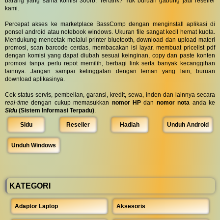
barang yang sama komisi 300rb. Tertarik? Yuk buruan gabung jadi reseller
kami.
Percepat akses ke marketplace BassComp dengan menginstall aplikasi di
ponsel android atau notebook windows. Ukuran file sangat kecil hemat kuota.
Mendukung mencetak melalui printer bluetooth, download dan upload materi
promosi, scan barcode cerdas, membacakan isi layar, membuat pricelist pdf
dengan komisi yang dapat diubah sesuai keinginan, copy dan paste konten
promosi tanpa perlu repot memilih, berbagi link serta banyak kecanggihan
lainnya. Jangan sampai ketinggalan dengan teman yang lain, buruan
download aplikasinya.
Cek status servis, pembelian, garansi, kredit, sewa, inden dan lainnya secara
real-time
dengan cukup memasukkan
nomor HP
dan
nomor nota
anda ke
SIdu
(Sistem Informasi Terpadu)
.
SIdu
Reseller
Hadiah
Unduh Android
Unduh Windows
KATEGORI
Adaptor Laptop
Aksesoris