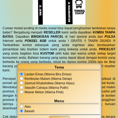
Cuman modal posting di media sosial bisa dapat penghasilan tambahan tanpa
batas? Bergabung menjadi
RESELLER
kami serta dapatkan
KOMISI TANPA
BATAS
. Dapatkan
BINGKISAN PARCEL
di hari spesial anda dan
PULSA
internet serta
PONSEL 8GB
untuk anda ! GRATIS !! TANPA DIUNDI !!!
Tambahkan komisi sebanyak yang anda inginkan atau berdasarkan
persentase lalu biarkan sistem kami yang bekerja untuk anda.
PRICELIST
yang anda bagikan bisa
KUSTOM
pilih kata dan warna untuk setiap target
konsumen anda. Bahkan barang yang sama dapat dijual dengan komisi yang
berbeda ke orang yang berbeda, misal ke
Agnes
komisi 200rb lalu ke
Bety
barang yang sama komisi 300rb. Tertarik? Yuk buruan gabung jadi reseller
Tema
kami.
Lautan Emas (Warna Biru Emas)
Rembulan Malam (Warna Gelap)
Percepat akses ke marketplace BassComp dengan menginstall aplikasi di
ponsel android atau notebook windows. Ukuran file sangat kecil hemat kuota.
Zamrud Khatulistiwa (Warna Hijau)
Mendukung mencetak melalui printer bluetooth, download dan upload materi
Seputih Cahaya (Warna Putih)
promosi, scan barcode cerdas, membacakan isi layar, membuat pricelist pdf
Mawar Mekar (Warna Pink)
dengan komisi yang dapat diubah sesuai keinginan, copy dan paste konten
promosi tanpa perlu repot memilih, berbagi link serta banyak kecanggihan
Menu
lainnya. Jangan sampai ketinggalan dengan teman yang lain, buruan
Atas
download aplikasinya.
Bawah
Cek status servis, pembelian, garansi, kredit, sewa, inden dan lainnya secara