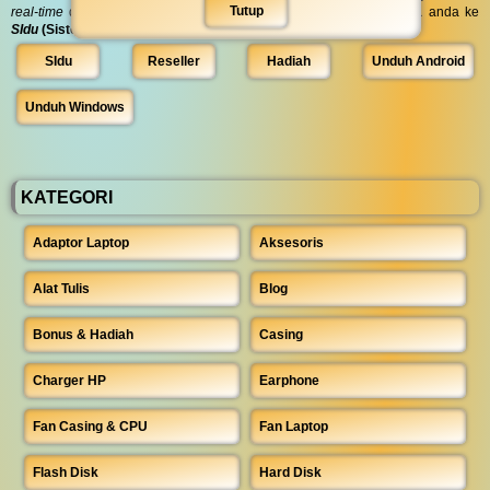
Tutup
real-time
dengan cukup memasukkan
nomor HP
dan
nomor nota
anda ke
SIdu
(Sistem Informasi Terpadu)
.
SIdu
Reseller
Hadiah
Unduh Android
Unduh Windows
KATEGORI
Adaptor Laptop
Aksesoris
Alat Tulis
Blog
Bonus & Hadiah
Casing
Charger HP
Earphone
Fan Casing & CPU
Fan Laptop
Flash Disk
Hard Disk