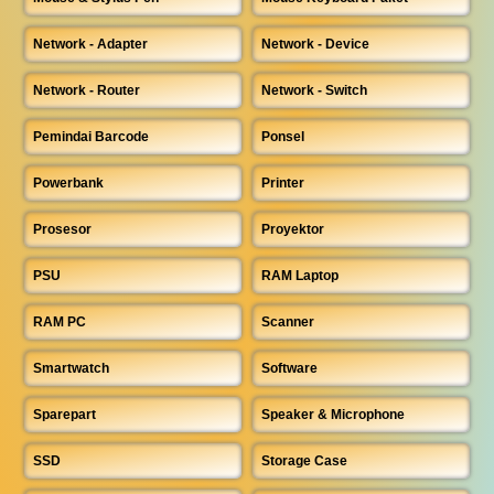
Network - Adapter
Network - Device
Network - Router
Network - Switch
Pemindai Barcode
Ponsel
Powerbank
Printer
Prosesor
Proyektor
PSU
RAM Laptop
RAM PC
Scanner
Smartwatch
Software
Sparepart
Speaker & Microphone
SSD
Storage Case