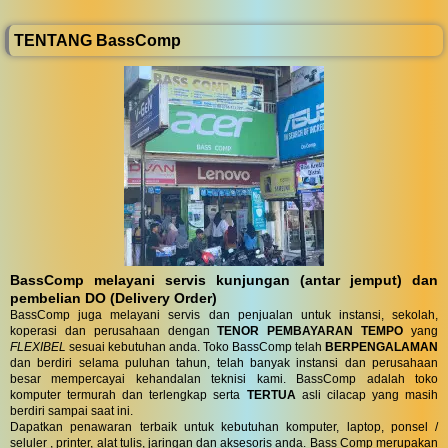
TENTANG BassComp
BassComp melayani servis kunjungan (antar jemput) dan
pembelian DO (Delivery Order)
BassComp juga melayani servis dan penjualan untuk instansi, sekolah,
koperasi dan perusahaan dengan
TENOR PEMBAYARAN TEMPO
yang
FLEXIBEL
sesuai kebutuhan anda. Toko BassComp telah
BERPENGALAMAN
dan berdiri selama puluhan tahun, telah banyak instansi dan perusahaan
besar mempercayai kehandalan teknisi kami. BassComp adalah toko
komputer termurah dan terlengkap serta
TERTUA
asli cilacap yang masih
berdiri sampai saat ini.
Dapatkan penawaran terbaik untuk kebutuhan komputer, laptop, ponsel /
seluler , printer, alat tulis, jaringan dan aksesoris anda. Bass Comp merupakan