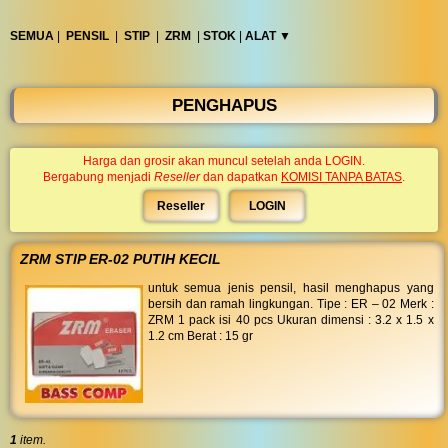
◀︎
...
SEMUA
|
PENSIL
|
STIP
|
ZRM
|
STOK
|
ALAT ▼︎
PENGHAPUS
Harga dan grosir akan muncul setelah anda LOGIN.
Bergabung menjadi
Reseller
dan dapatkan
KOMISI TANPA BATAS
.
Reseller
LOGIN
ZRM STIP ER-02 PUTIH KECIL
untuk semua jenis pensil, hasil menghapus yang
bersih dan ramah lingkungan. Tipe : ER – 02 Merk :
ZRM 1 pack isi 40 pcs Ukuran dimensi : 3.2 x 1.5 x
1.2 cm Berat : 15 gr
1
item.