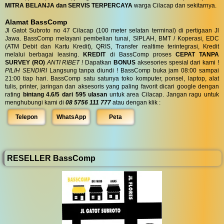
MITRA BELANJA dan SERVIS TERPERCAYA
warga Cilacap dan sekitarnya.
Alamat BassComp
Jl Gatot Subroto no 47 Cilacap (100 meter selatan terminal) di pertigaan Jl
Jawa. BassComp melayani pembelian tunai, SIPLAH, BMT / Koperasi, EDC
(ATM Debit dan Kartu Kredit), QRIS, Transfer realtime terintegrasi, Kredit
melalui berbagai leasing.
KREDIT
di BassComp proses
CEPAT TANPA
SURVEY (RO)
ANTI RIBET !
Dapatkan
BONUS
aksesories spesial dari kami !
PILIH SENDIRI
Langsung tanpa diundi ! BassComp buka jam 08:00 sampai
21:00 tiap hari. BassComp satu satunya toko komputer, ponsel, laptop, alat
tulis, printer, jaringan dan aksesoris yang paling favorit dicari google dengan
rating
bintang 4.6/5 dari 595 ulasan
untuk area Cilacap. Jangan ragu untuk
menghubungi kami di
08 5756 111 777
atau dengan klik :
Telepon
WhatsApp
Peta
RESELLER BassComp