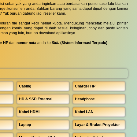
si sebanyak yang anda inginkan atau berdasarkan persentase lalu biarkan
 target konsumen anda. Bahkan barang yang sama dapat dijual dengan komisi
? Yuk buruan gabung jadi reseller kami.
uran file sangat kecil hemat kuota. Mendukung mencetak melalui printer
 dengan komisi yang dapat diubah sesuai keinginan, copy dan paste konten
eman yang lain, buruan download aplikasinya.
r HP
dan
nomor nota
anda ke
SIdu
(Sistem Informasi Terpadu)
.
Casing
Charger HP
HD & SSD External
Headphone
Kabel HDMI
Kabel LAN
Laptop
Layar & Braket Proyektor