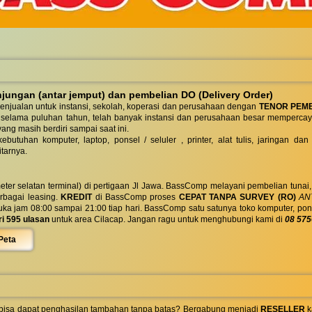
ungan (antar jemput) dan pembelian DO (Delivery Order)
enjualan untuk instansi, sekolah, koperasi dan perusahaan dengan
TENOR PEM
 selama puluhan tahun, telah banyak instansi dan perusahaan besar mempercay
yang masih berdiri sampai saat ini.
butuhan komputer, laptop, ponsel / seluler , printer, alat tulis, jaringan
tarnya.
eter selatan terminal) di pertigaan Jl Jawa. BassComp melayani pembelian tunai
berbagai leasing.
KREDIT
di BassComp proses
CEPAT TANPA SURVEY (RO)
ANT
jam 08:00 sampai 21:00 tiap hari. BassComp satu satunya toko komputer, ponsel, la
ri 595 ulasan
untuk area Cilacap. Jangan ragu untuk menghubungi kami di
08 575
Peta
 bisa dapat penghasilan tambahan tanpa batas? Bergabung menjadi
RESELLER
k