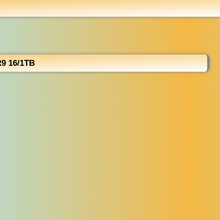
...
9 16/1TB