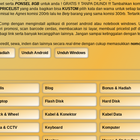
net serta
PONSEL 8GB
untuk anda ! GRATIS !! TANPA DIUNDI !!! Tambahkan komi
PRICELIST
yang anda bagikan bisa
KUSTOM
pilih kata dan warna untuk setiap
 misal ke
Agnes
komisi 200rb lalu ke
Bety
barang yang sama komisi 300rb. Tertarik
omp dengan menginstall aplikasi di ponsel android atau notebook windows. Uk
ri promosi, scan barcode cerdas, membacakan isi layar, membuat pricelist pdf
rbagi link serta banyak kecanggihan lainnya. Jangan sampai ketinggalan dengan t
 kredit, sewa, inden dan lainnya secara
real-time
dengan cukup memasukkan
nomo
adiah
Unduh Android
Unduh Windows
lis
Blog
Bonus & Hadiah
ptop
Flash Disk
Hard Disk
ck & Wheel
Kabel & Konektor
Kabel Data
a & CCTV
Keyboard
Komputer