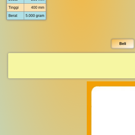
Tinggi
400 mm
Berat
5.000 gram
Beli