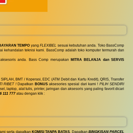
BAYARAN TEMPO
yang
FLEXIBEL
sesuai kebutuhan anda. Toko BassComp
ai kehandalan teknisi kami. BassComp adalah toko komputer termurah dan
 dan aksesoris anda. Bass Comp merupakan
MITRA BELANJA dan SERVIS
, SIPLAH, BMT / Koperasi, EDC (ATM Debit dan Kartu Kredit), QRIS, Transfer
I RIBET !
Dapatkan
BONUS
aksesories spesial dari kami !
PILIH SENDIRI
ptop, alat tulis, printer, jaringan dan aksesoris yang paling favorit dicari
6 111 777
atau dengan klik :
ami serta dapatkan
KOMISI TANPA BATAS
. Dapatkan
BINGKISAN PARCEL