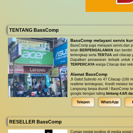
TENTANG BassComp
BassComp melayani servis kunj
BassComp juga melayani servis dan p
telah
BERPENGALAMAN
dan berdiri
terlengkap serta
TERTUA
asli cilacap 
Dapatkan penawaran terbaik untuk ke
TERPERCAYA
warga Cilacap dan seki
Alamat BassComp
Jl Gatot Subroto no 47 Cilacap (100 m
realtime terintegrasi, Kredit melalui 
Langsung tanpa diundi ! BassComp buka 
google dengan rating
bintang 4.6/5 da
Telepon
WhatsApp
RESELLER BassComp
Cuman modal posting di media sosial