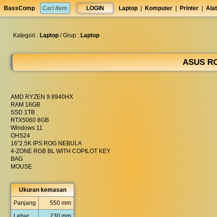
set
BassComp
LOGIN
Laptop
|
Komputer
|
Printer
|
Alat
anti
lelet
◀︎
Kategori :
Laptop
/ Grup :
Laptop
ASUS RO
AMD RYZEN 9 8940HX
RAM 16GB
SSD 1TB
RTX5060 8GB
Windows 11
OHS24
16"2.5K IPS ROG NEBULA
4-ZONE RGB BL WITH COPILOT KEY
BAG
MOUSE
Ukuran kemasan
Panjang
550 mm
Lebar
230 mm