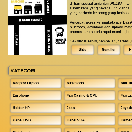
di hari spesial anda dan
PULSA
inter
sistem kami yang bekerja untuk anda.
yang berbeda ke orang yang berbeda,
Percepat akses ke marketplace BassC
bluetooth, download dan upload mate
promosi tanpa perlu repot memilih, be
Cek status servis, pembelian, garansi,
SIdu
Reseller
H
KATEGORI
Adaptor Laptop
Aksesoris
Alat Tu
Earphone
Fan Casing & CPU
Fan La
Holder HP
Jasa
Joysti
Kabel USB
Kabel VGA
Kamer