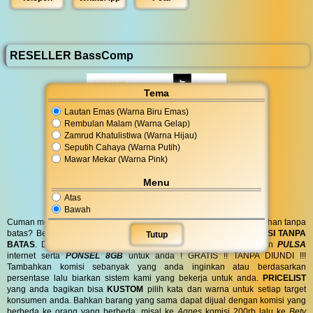
RESELLER BassComp
Tema
Lautan Emas (Warna Biru Emas)
Rembulan Malam (Warna Gelap)
Zamrud Khatulistiwa (Warna Hijau)
Seputih Cahaya (Warna Putih)
Mawar Mekar (Warna Pink)
Menu
Atas
Bawah
Cuman modal posting di media sosial bisa dapat penghasilan tambahan tanpa
batas? Bergabung menjadi
RESELLER
kami serta dapatkan
KOMISI TANPA
Tutup
BATAS
. Dapatkan
BINGKISAN PARCEL
di hari spesial anda dan
PULSA
internet serta
PONSEL 8GB
untuk anda ! GRATIS !! TANPA DIUNDI !!!
Tambahkan komisi sebanyak yang anda inginkan atau berdasarkan
persentase lalu biarkan sistem kami yang bekerja untuk anda.
PRICELIST
yang anda bagikan bisa
KUSTOM
pilih kata dan warna untuk setiap target
konsumen anda. Bahkan barang yang sama dapat dijual dengan komisi yang
berbeda ke orang yang berbeda, misal ke
Agnes
komisi 200rb lalu ke
Bety