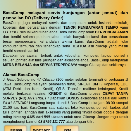
BassComp melayani servis kunjungan (antar jemput) dan
pembelian DO (Delivery Order)
BassComp juga melayani servis dan penjualan untuk instansi, sekolah,
koperasi dan perusahaan dengan
TENOR PEMBAYARAN TEMPO
yang
FLEXIBEL
sesuai kebutuhan anda. Toko BassComp telah
BERPENGALAMAN
dan berdiri selama puluhan tahun, telah banyak instansi dan perusahaan
besar mempercayai kehandalan teknisi kami. BassComp adalah toko
komputer termurah dan terlengkap serta
TERTUA
asli cilacap yang masih
berdiri sampai saat ini.
Dapatkan penawaran terbaik untuk kebutuhan komputer, laptop, ponsel /
seluler , printer, alat tulis, jaringan dan aksesoris anda. Bass Comp merupakan
MITRA BELANJA dan SERVIS TERPERCAYA
warga Cilacap dan sekitarnya.
Alamat BassComp
Jl Gatot Subroto no 47 Cilacap (100 meter selatan terminal) di pertigaan Jl
Jawa. BassComp melayani pembelian tunai, SIPLAH, BMT / Koperasi, EDC
(ATM Debit dan Kartu Kredit), QRIS, Transfer realtime terintegrasi, Kredit
melalui berbagai leasing.
KREDIT
di BassComp proses
CEPAT TANPA
SURVEY (RO)
ANTI RIBET !
Dapatkan
BONUS
aksesories spesial dari kami !
PILIH SENDIRI
Langsung tanpa diundi ! BassComp buka jam 08:00 sampai
21:00 tiap hari. BassComp satu satunya toko komputer, ponsel, laptop, alat
tulis, printer, jaringan dan aksesoris yang paling favorit dicari google dengan
rating
bintang 4.6/5 dari 595 ulasan
untuk area Cilacap. Jangan ragu untuk
menghubungi kami di
08 5756 111 777
atau dengan klik :
Telepon
WhatsApp
Peta