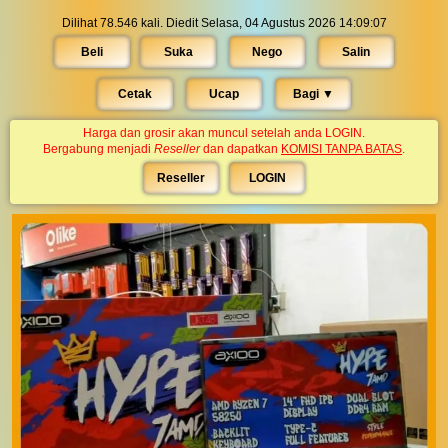
Dilihat 78.546 kali. Diedit Selasa, 04 Agustus 2026 14:09:07
Beli
Suka
Nego
Salin
Cetak
Ucap
Bagi ▼︎
Harga dan grosir akan muncul setelah anda LOGIN.
Bergabung menjadi
Reseller
dan dapatkan
KOMISI TANPA BATAS
.
Reseller
LOGIN