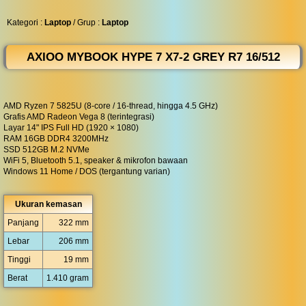
◀︎
...
Kategori :
Laptop
/ Grup :
Laptop
AXIOO MYBOOK HYPE 7 X7-2 GREY R7 16/512
AMD Ryzen 7 5825U (8-core / 16-thread, hingga 4.5 GHz)
Grafis AMD Radeon Vega 8 (terintegrasi)
Layar 14" IPS Full HD (1920 × 1080)
RAM 16GB DDR4 3200MHz
SSD 512GB M.2 NVMe
WiFi 5, Bluetooth 5.1, speaker & mikrofon bawaan
Windows 11 Home / DOS (tergantung varian)
Ukuran kemasan
Panjang
322 mm
Lebar
206 mm
Tinggi
19 mm
Berat
1.410 gram