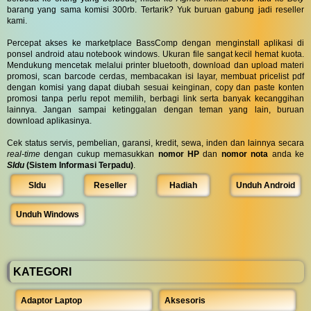
barang yang sama komisi 300rb. Tertarik? Yuk buruan gabung jadi reseller
kami.
Percepat akses ke marketplace BassComp dengan menginstall aplikasi di
ponsel android atau notebook windows. Ukuran file sangat kecil hemat kuota.
Mendukung mencetak melalui printer bluetooth, download dan upload materi
promosi, scan barcode cerdas, membacakan isi layar, membuat pricelist pdf
dengan komisi yang dapat diubah sesuai keinginan, copy dan paste konten
promosi tanpa perlu repot memilih, berbagi link serta banyak kecanggihan
lainnya. Jangan sampai ketinggalan dengan teman yang lain, buruan
download aplikasinya.
Cek status servis, pembelian, garansi, kredit, sewa, inden dan lainnya secara
real-time
dengan cukup memasukkan
nomor HP
dan
nomor nota
anda ke
SIdu
(Sistem Informasi Terpadu)
.
SIdu
Reseller
Hadiah
Unduh Android
Unduh Windows
KATEGORI
Adaptor Laptop
Aksesoris