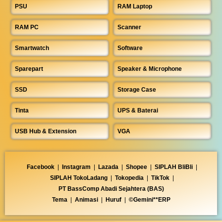
PSU
RAM Laptop
RAM PC
Scanner
Smartwatch
Software
Sparepart
Speaker & Microphone
SSD
Storage Case
Tinta
UPS & Baterai
USB Hub & Extension
VGA
Facebook
|
Instagram
|
Lazada
|
Shopee
|
SIPLAH BliBli
|
SIPLAH TokoLadang
|
Tokopedia
|
TikTok
|
PT BassComp Abadi Sejahtera (BAS)
Tema
|
Animasi
|
Huruf
|
©Gemini**ERP