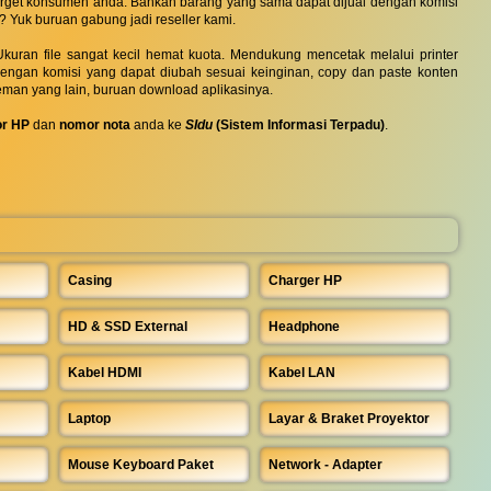
 target konsumen anda. Bahkan barang yang sama dapat dijual dengan komisi
? Yuk buruan gabung jadi reseller kami.
uran file sangat kecil hemat kuota. Mendukung mencetak melalui printer
 dengan komisi yang dapat diubah sesuai keinginan, copy dan paste konten
eman yang lain, buruan download aplikasinya.
r HP
dan
nomor nota
anda ke
SIdu
(Sistem Informasi Terpadu)
.
Casing
Charger HP
HD & SSD External
Headphone
Kabel HDMI
Kabel LAN
Laptop
Layar & Braket Proyektor
Mouse Keyboard Paket
Network - Adapter