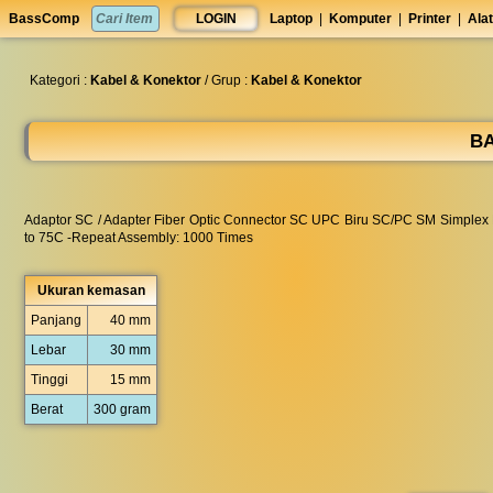
set
BassComp
LOGIN
Laptop
|
Komputer
|
Printer
|
Alat
anti
lelet
◀︎
Kategori :
Kabel & Konektor
/ Grup :
Kabel & Konektor
BA
Adaptor SC / Adapter Fiber Optic Connector SC UPC Biru SC/PC SM Simplex Fib
to 75C -Repeat Assembly: 1000 Times
Ukuran kemasan
Panjang
40 mm
Lebar
30 mm
Tinggi
15 mm
Berat
300 gram