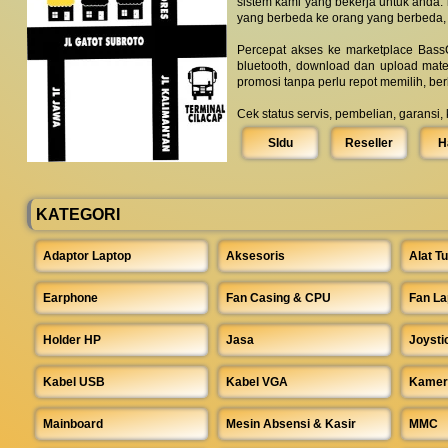
sistem kami yang bekerja untuk anda.
yang berbeda ke orang yang berbeda,
Percepat akses ke marketplace BassC
bluetooth, download dan upload mate
promosi tanpa perlu repot memilih, be
Cek status servis, pembelian, garansi,
SIdu
Reseller
H
KATEGORI
Adaptor Laptop
Aksesoris
Alat Tu
Earphone
Fan Casing & CPU
Fan La
Holder HP
Jasa
Joysti
Kabel USB
Kabel VGA
Kamer
Mainboard
Mesin Absensi & Kasir
MMC