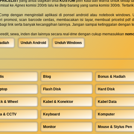
PRICELIST
yang anda bagikan bisa
KUSTOM
pilih kata dan warna untuk setiap
 misal ke
Agnes
komisi 200rb lalu ke
Bety
barang yang sama komisi 300rb. Tertarik
omp dengan menginstall aplikasi di ponsel android atau notebook windows. Uk
ri promosi, scan barcode cerdas, membacakan isi layar, membuat pricelist pdf
rbagi link serta banyak kecanggihan lainnya. Jangan sampai ketinggalan dengan t
 kredit, sewa, inden dan lainnya secara
real-time
dengan cukup memasukkan
nomo
adiah
Unduh Android
Unduh Windows
lis
Blog
Bonus & Hadiah
ptop
Flash Disk
Hard Disk
ck & Wheel
Kabel & Konektor
Kabel Data
a & CCTV
Keyboard
Komputer
Monitor
Mouse & Stylus Pen