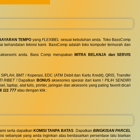
BAYARAN TEMPO
yang
FLEXIBEL
sesuai kebutuhan anda. Toko BassComp
ai kehandalan teknisi kami. BassComp adalah toko komputer termurah dan
 dan aksesoris anda. Bass Comp merupakan
MITRA BELANJA dan SERVIS
, SIPLAH, BMT / Koperasi, EDC (ATM Debit dan Kartu Kredit), QRIS, Transfer
I RIBET !
Dapatkan
BONUS
aksesories spesial dari kami !
PILIH SENDIRI
ptop, alat tulis, printer, jaringan dan aksesoris yang paling favorit dicari
6 111 777
atau dengan klik :
ami serta dapatkan
KOMISI TANPA BATAS
. Dapatkan
BINGKISAN PARCEL
si sebanyak yang anda inginkan atau berdasarkan persentase lalu biarkan