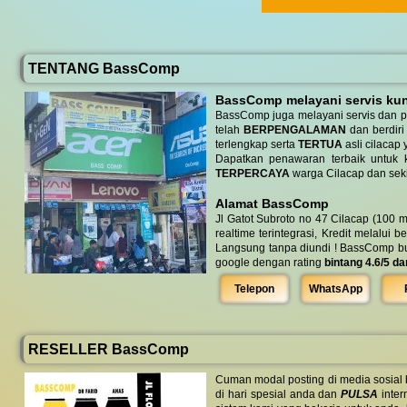
TENTANG BassComp
BassComp melayani servis kunj
BassComp juga melayani servis dan p
telah
BERPENGALAMAN
dan berdiri
terlengkap serta
TERTUA
asli cilacap 
Dapatkan penawaran terbaik untuk ke
TERPERCAYA
warga Cilacap dan seki
Alamat BassComp
Jl Gatot Subroto no 47 Cilacap (100 m
realtime terintegrasi, Kredit melalui 
Langsung tanpa diundi ! BassComp buka 
google dengan rating
bintang 4.6/5 da
Telepon
WhatsApp
RESELLER BassComp
Cuman modal posting di media sosial
di hari spesial anda dan
PULSA
inter