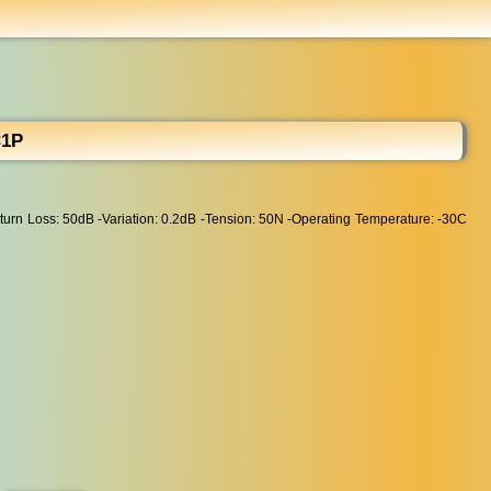
...
C1P
turn Loss: 50dB -Variation: 0.2dB -Tension: 50N -Operating Temperature: -30C