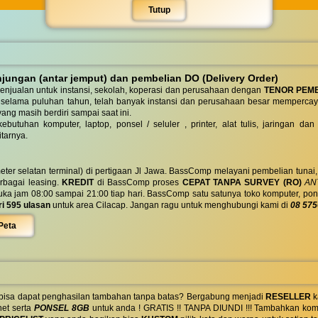
Tutup
ungan (antar jemput) dan pembelian DO (Delivery Order)
enjualan untuk instansi, sekolah, koperasi dan perusahaan dengan
TENOR PEM
 selama puluhan tahun, telah banyak instansi dan perusahaan besar mempercay
yang masih berdiri sampai saat ini.
butuhan komputer, laptop, ponsel / seluler , printer, alat tulis, jaringan
tarnya.
eter selatan terminal) di pertigaan Jl Jawa. BassComp melayani pembelian tunai
berbagai leasing.
KREDIT
di BassComp proses
CEPAT TANPA SURVEY (RO)
ANT
jam 08:00 sampai 21:00 tiap hari. BassComp satu satunya toko komputer, ponsel, la
ri 595 ulasan
untuk area Cilacap. Jangan ragu untuk menghubungi kami di
08 575
Peta
 bisa dapat penghasilan tambahan tanpa batas? Bergabung menjadi
RESELLER
k
net serta
PONSEL 8GB
untuk anda ! GRATIS !! TANPA DIUNDI !!! Tambahkan komi