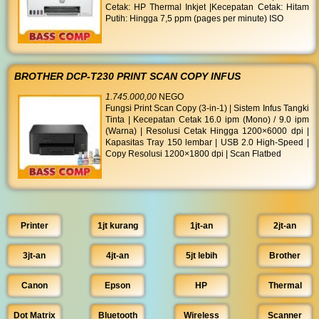
Cetak: HP Thermal Inkjet |Kecepatan Cetak: Hitam
Putih: Hingga 7,5 ppm (pages per minute) ISO
BROTHER DCP-T230 PRINT SCAN COPY INFUS
1.745.000,00
NEGO
Fungsi Print Scan Copy (3-in-1) | Sistem Infus Tangki
Tinta | Kecepatan Cetak 16.0 ipm (Mono) / 9.0 ipm
(Warna) | Resolusi Cetak Hingga 1200×6000 dpi |
Kapasitas Tray 150 lembar | USB 2.0 High-Speed |
Copy Resolusi 1200×1800 dpi | Scan Flatbed
Printer
1jt kurang
1jt-an
2jt-an
3jt-an
4jt-an
5jt lebih
Brother
Canon
Epson
HP
Thermal
Dot Matrix
Bluetooth
Wireless
Scanner