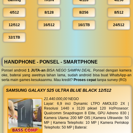
Gaming
TKDN
4/128
4/256
4/512
8/128
8/256
8/512
12/512
16/512
16/1TB
24/512
32/1TB
HANDPHONE - PONSEL - SMARTPHONE
Ponsel android
1 JUTA-an
BISA NEGO SAMPAI DEAL
. Ponsel dengan kamera
oke, baterai yang awetnya tahan lama, sudah android bisa buat WhatsApp-an
serta main games kesukaanmu. Mau kredit?
Proses cepat
tanpa survey (RO)
SAMSUNG GALAXY S25 ULTRA BLUE BLACK 12/512
21.440.000,00
NEGO
Layar: 6,9 inci Dynamic LTPO AMOLED 2X |
Resolusi 1440 x 3120 piksel 120 HzProsesor:
Qualcomm Snapdragon 8 Elite, GPU Adreno 830 |
Kamera Utama: 200 MP OIS | Kamera Ultrawide: 50
MP | Kamera Telephoto: 10 MP | Kamera Periskop
Telephoto: 50 MP | Baterai: