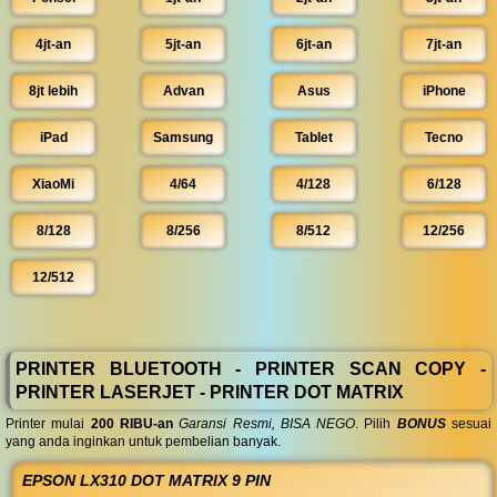
4jt-an
5jt-an
6jt-an
7jt-an
8jt lebih
Advan
Asus
iPhone
iPad
Samsung
Tablet
Tecno
XiaoMi
4/64
4/128
6/128
8/128
8/256
8/512
12/256
12/512
PRINTER BLUETOOTH - PRINTER SCAN COPY -
PRINTER LASERJET - PRINTER DOT MATRIX
Printer mulai
200 RIBU-an
Garansi Resmi, BISA NEGO
. Pilih
BONUS
sesuai
yang anda inginkan untuk pembelian banyak.
EPSON LX310 DOT MATRIX 9 PIN