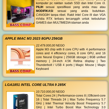
komputer pc rakitan sudah SSD dan Intel Core i3.
PILIH
sesuai spesifikasi yang anda mau atau
MODIFIKASI
sesuai yang anda butuhkan.
CANGGIH
tanpa ribet. Rakit Intel Core i9 dan VGA
nVidia RTX terbaru tercanggih untuk kebutuhan
GAMES dan MULTIMEDIA idaman anda
APPLE IMAC M3 2023 8GPU 256GB
22.479.000,00
NEGO
Apple M3 chip with 8 core CPU with 4 performance
cores and 4 efficiency cores, 8 core GPU, and 16
core Neural Engine | 256GB storage | 8GB unified
memory | 24-inch 4.5K Retina display | Two
Thunderbolt / USB 4 ports | Magic Mouse | Magic
Keyboard
LGA1851 INTEL CORE ULTRA 9 285K
10.710.000,00
NEGO
Total Cores 24 | Performance-cores 8 | Efficient-core
16 | Total Threads 24 | Max Turbo Frequency 5.7
GHz | Intel Thermal Velocity Boost Frequency 5.7
GHz | Intel Turbo Boost Max Technology 3.0