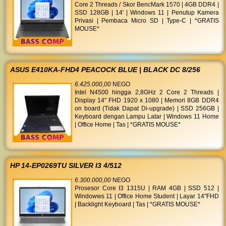
Core 2 Threads / Skor BencMark 1570 | 4GB DDR4 |
SSD 128GB | 14' | Windows 11 | Penutup Kamera
Privasi | Pembaca Micro SD | Type-C | *GRATIS
MOUSE*
ASUS E410KA-FHD4 PEACOCK BLUE | BLACK DC 8/256
6.425.000,00
NEGO
Intel N4500 hingga 2,8GHz 2 Core 2 Threads |
Display 14" FHD 1920 x 1080 | Memori 8GB DDR4
on board (Tidak Dapat Di-upgrade) | SSD 256GB |
Keyboard dengan Lampu Latar | Windows 11 Home
| Office Home | Tas | *GRATIS MOUSE*
HP 14-EP0269TU SILVER I3 4/512
6.300.000,00
NEGO
Prosesor Core I3 1315U | RAM 4GB | SSD 512 |
Windowws 11 | Office Home Student | Layar 14"FHD
| Backlight Keyboard | Tas | *GRATIS MOUSE*