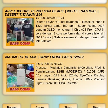
APPLE IPHONE 16 PRO MAX BLACK | WHITE | NATURAL |
DESERT TITANIUM 256
19.950.000,00
NEGO
Ukuran Layar: 6,9 inci (diagonal) | Resolusi: 2868 x
1320 piksel pada 460 ppi | Super Retina XDR
dengan OLED menyeluruh | Chip A18 Pro | CPU 6-
core dengan 2 core performa dan 4 core efisiensi |
GPU 6-core | Sistem kamera Pro dengan Fusion 48
MP, Telefoto
XIAOMI 15T BLACK | GRAY I ROSE GOLD 12/512
7.530.000,00
NEGO
Prosesor: Mediatek Dimensity 8400-Ultra. RAM &
Penyimpanan: 12GB (LPDDR5X) / 512GB (UFS
4.1). Layar: 6.83 inci, 120Hz, Eye-Care Display.
Kamera Belakang (Leica) Utama: 50MP (Sensor
Light Fusion 800, OIS). Telefoto:
Ponsel
1jt-an
2jt-an
3jt-an