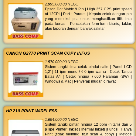
2.995.000,00
NEGO
Epson Dot Matrix 9 Pin | High 357 CPS print speed
at 12CPI | Port : Pararel | Kepala cetak dengan pin
yang memukul pita untuk menghasilkan titik tinta
pada kertas | Pencetakan form-form bisnis, faktur,
atau laporan dengan banyak salinan
CANON G2770 PRINT SCAN COPY INFUS
1.570.000,00
NEGO
Sistem tangki tinta cetak pindai salin | Panel LCD
1,2' | 11 ipm mono / 6,0 ipm warna | Cetak Tanpa
Batas A4 | Cetak hingga 7.600 Halaman (BW) |
Windows & Mac | Penyerap mudah dirawat
HP 210 PRINT WIRELESS
1.694.000,00
NEGO
Sistem tangki pintar, hingga 12 ppm (hitam) dan 5
pTipe Printer: Inkjet (Thermal Inkjet) |Fungsi: Hanya
Print (tidak memiliki fitur scan & copy) | Metode