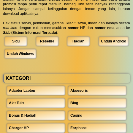
promosi tanpa perlu repot memilih, berbagi link serta banyak kecanggihan
lainnya. Jangan sampai ketinggalan dengan teman yang lain, buruan
download aplikasinya.
Cek status servis, pembelian, garansi, kredit, sewa, inden dan lainnya secara
real-time
dengan cukup memasukkan
nomor HP
dan
nomor nota
anda ke
SIdu
(Sistem Informasi Terpadu)
.
SIdu
Reseller
Hadiah
Unduh Android
Unduh Windows
KATEGORI
Adaptor Laptop
Aksesoris
Alat Tulis
Blog
Bonus & Hadiah
Casing
Charger HP
Earphone