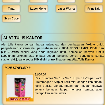
Tinta
Laser Mono
Laser Warna
Print Saja
Scan Copy
ALAT TULIS KANTOR
Alat tulis kantor dengan harga terjangkau dan pembayaran flexible untuk
pengadaan di instansi atau perusahaan anda.
BISA NEGO SAMPAI DEAL
dan
pilih
BONUS
sesuai yang anda inginkan untuk pembelian banyak. Untuk
kebutuhan sekolah atau pribadi seperti bolpoin, pensil, penggaris, kertas,
stapler, dkk juga tersedia.
Klik disini untuk lihat semua Alat Tulis Kantor
MINI STAPLER #
2.000,00
Refill : Staples No. 10 - No. 10E | Isi : 1 Pcs per Pack
| Keterangan : Stapler kecil mini dengan kebutuhan
lebih praktis, sangat ringan dan mudah dibawa
selama bertugas tanpa memakan tempat atau
merepotkan sama sekali