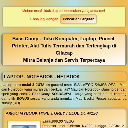
◀︎
...
Mohon maaf, tidak dapat menemukan yang anda cari.
Coba lagi dengan
Pencarian Lanjutan
Bass Comp - Toko Komputer, Laptop, Ponsel,
Printer, Alat Tulis Termurah dan Terlengkap di
Cilacap
Mitra Belanja dan Servis Terpercaya
LAPTOP - NOTEBOOK - NETBOOK
Laptop baru
mulai 3 JUTA-an
garansi resmi
BISA NEGO SAMPAI DEAL
. Mau
cari Notebook yang murah dan berkualitas? Mau cari Notebook Gaming dengan
spek yang cocok?
BassComp SOLUSINYA
. Harga yang pasti pas di kantong
dan pilih
BONUS
sesuai yang anda inginkan. Mau kredit? Proses cepat tanpa
survey (RO)
AXIOO MYBOOK HYPE 1 GREY / BLUE DC 4/128
3.800.000,00
NEGO
Prosesor Intel Celeron N4020 Hingga 2,8Ghz 2