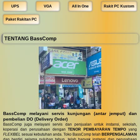
UPS
VGA
All In One
Rakit PC Kustom
Paket Rakitan PC
TENTANG BassComp
BassComp melayani servis kunjungan (antar jemput) dan
pembelian DO (Delivery Order)
BassComp juga melayani servis dan penjualan untuk instansi, sekolah,
koperasi dan perusahaan dengan
TENOR PEMBAYARAN TEMPO
yang
FLEXIBEL
sesuai kebutuhan anda. Toko BassComp telah
BERPENGALAMAN
dan berdiri selama puluhan tahun, telah banyak instansi dan perusahaan