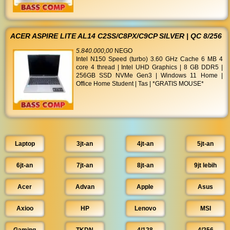
ACER ASPIRE LITE AL14 C2SS/C8PX/C9CP SILVER | QC 8/256
5.840.000,00
NEGO
Intel N150 Speed (turbo) 3.60 GHz Cache 6 MB 4
core 4 thread | Intel UHD Graphics | 8 GB DDR5 |
256GB SSD NVMe Gen3 | Windows 11 Home |
Office Home Student | Tas | *GRATIS MOUSE*
Laptop
3jt-an
4jt-an
5jt-an
6jt-an
7jt-an
8jt-an
9jt lebih
Acer
Advan
Apple
Asus
Axioo
HP
Lenovo
MSI