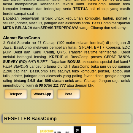
besar mempercayai kehandalan teknisi kami. BassComp adalah toko
komputer termurah dan terlengkap serta
TERTUA
asli cilacap yang masih
berdiri sampai saat ini.
Dapatkan penawaran terbaik untuk kebutuhan komputer, laptop, ponsel /
seluler , printer, alat tulis, jaringan dan aksesoris anda. Bass Comp merupakan
MITRA BELANJA dan SERVIS TERPERCAYA
warga Cilacap dan sekitarnya.
Alamat BassComp
Jl Gatot Subroto no 47 Cilacap (100 meter selatan terminal) di pertigaan Jl
Jawa. BassComp melayani pembelian tunai, SIPLAH, BMT / Koperasi, EDC
(ATM Debit dan Kartu Kredit), QRIS, Transfer realtime terintegrasi, Kredit
melalui berbagai leasing.
KREDIT
di BassComp proses
CEPAT TANPA
SURVEY (RO)
ANTI RIBET !
Dapatkan
BONUS
aksesories spesial dari kami !
PILIH SENDIRI
Langsung tanpa diundi ! BassComp buka jam 08:00 sampai
21:00 tiap hari. BassComp satu satunya toko komputer, ponsel, laptop, alat
tulis, printer, jaringan dan aksesoris yang paling favorit dicari google dengan
rating
bintang 4.6/5 dari 595 ulasan
untuk area Cilacap. Jangan ragu untuk
menghubungi kami di
08 5756 111 777
atau dengan klik :
Telepon
WhatsApp
Peta
RESELLER BassComp