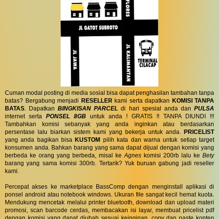
Cuman modal posting di media sosial bisa dapat penghasilan tambahan tanpa
batas? Bergabung menjadi
RESELLER
kami serta dapatkan
KOMISI TANPA
BATAS
. Dapatkan
BINGKISAN PARCEL
di hari spesial anda dan
PULSA
internet serta
PONSEL 8GB
untuk anda ! GRATIS !! TANPA DIUNDI !!!
Tambahkan komisi sebanyak yang anda inginkan atau berdasarkan
persentase lalu biarkan sistem kami yang bekerja untuk anda.
PRICELIST
yang anda bagikan bisa
KUSTOM
pilih kata dan warna untuk setiap target
konsumen anda. Bahkan barang yang sama dapat dijual dengan komisi yang
berbeda ke orang yang berbeda, misal ke
Agnes
komisi 200rb lalu ke
Bety
barang yang sama komisi 300rb. Tertarik? Yuk buruan gabung jadi reseller
kami.
Percepat akses ke marketplace BassComp dengan menginstall aplikasi di
ponsel android atau notebook windows. Ukuran file sangat kecil hemat kuota.
Mendukung mencetak melalui printer bluetooth, download dan upload materi
promosi, scan barcode cerdas, membacakan isi layar, membuat pricelist pdf
dengan komisi yang dapat diubah sesuai keinginan, copy dan paste konten