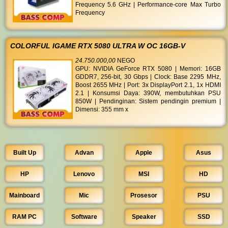
Frequency 5.6 GHz | Performance-core Max Turbo
Frequency
COLORFUL IGAME RTX 5080 ULTRA W OC 16GB-V
24.750.000,00
NEGO
GPU: NVIDIA GeForce RTX 5080 | Memori: 16GB
GDDR7, 256-bit, 30 Gbps | Clock: Base 2295 MHz,
Boost 2655 MHz | Port: 3x DisplayPort 2.1, 1x HDMI
2.1 | Konsumsi Daya: 390W, membutuhkan PSU
850W | Pendinginan: Sistem pendingin premium |
Dimensi: 355 mm x
Built Up
Advan
Apple
Asus
HP
Lenovo
MSI
HD
Mainboard
Mic
Prosesor
PSU
RAM PC
Software
Speaker
SSD