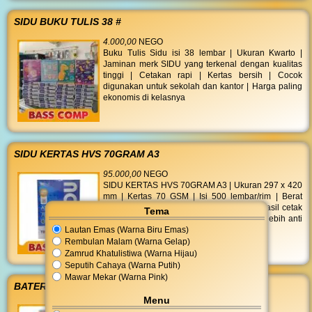
SIDU BUKU TULIS 38 #
4.000,00
NEGO
Buku Tulis Sidu isi 38 lembar | Ukuran Kwarto |
Jaminan merk SIDU yang terkenal dengan kualitas
tinggi | Cetakan rapi | Kertas bersih | Cocok
digunakan untuk sekolah dan kantor | Harga paling
ekonomis di kelasnya
SIDU KERTAS HVS 70GRAM A3
95.000,00
NEGO
SIDU KERTAS HVS 70GRAM A3 | Ukuran 297 x 420
mm | Kertas 70 GSM | Isi 500 lembar/rim | Berat
4366 gr | Putih polos cerah dan bersih | Hasil cetak
Tema
kontras tajam | Extra tebal ramah di printer lebih anti
Lautan Emas (Warna Biru Emas)
macet dibanding merk lain
Rembulan Malam (Warna Gelap)
Zamrud Khatulistiwa (Warna Hijau)
Seputih Cahaya (Warna Putih)
Mawar Mekar (Warna Pink)
BATERAI ALKALINE AAA 2S
Menu
14.000,00
NEGO