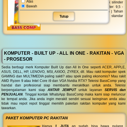
Atas
ABC Alkaline LR-03 MP AAA 2'S berbentuk silinder
Bawah
dengan tinggi maximum 44,5 mm | Diameter: 9,5 -
10,5 mm | Daya: 1,5 volt | Jumlah: 2 buah | Tahan
lama | Batu baterai ini telah memenuhi standar
Tutup
ramah lingkungan
KOMPUTER - BUILT UP - ALL IN ONE - RAKITAN - VGA
- PROSESOR
Sedia berbagi merk Komputer Built Up dan All In One seperti ACER, APPLE,
ASUS, DELL, HP, LENOVO, MSI, AXIOO, ZYREX, dll. Mau rakit komputer spek
GAMING dan MULTIMEDIA paling sakti? atau spek paling ekonomis? Mau rakit
AMD Ryzen 9 atau Intel Core i9 dan VGA Nvidia RTX? Teknisi BassComp yang
handal dan profesional siap membantu merakitkan untuk anda. Teknisi
berpengalaman kami siap
ANTAR JEMPUT
untuk layanan
SERVIS dan
PENJUALAN
. Tinggal kontak WhatsApp BassComp maka kami siap meluncur
ke tempat anda. Jika anda ingin merakit sendiri sesuai keinginan anda atau
tidak mau repot repot tinggal memilih paketan rakitan komputer yang kami
tawarkan.
PAKET KOMPUTER PC RAKITAN
Hanya
1 JUTA
an sudah bisa bawa pulang