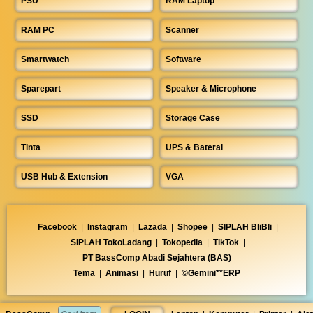
PSU
RAM Laptop
RAM PC
Scanner
Smartwatch
Software
Sparepart
Speaker & Microphone
SSD
Storage Case
Tinta
UPS & Baterai
USB Hub & Extension
VGA
Facebook
|
Instagram
|
Lazada
|
Shopee
|
SIPLAH BliBli
|
SIPLAH TokoLadang
|
Tokopedia
|
TikTok
|
PT BassComp Abadi Sejahtera (BAS)
Tema
|
Animasi
|
Huruf
|
©Gemini**ERP