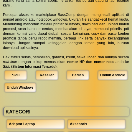
barang yang sama komisi 300rb. Tertarik? Yuk buruan gabung jadi reseller
kami.
Percepat akses ke marketplace BassComp dengan menginstall aplikasi di
ponsel android atau notebook windows. Ukuran file sangat kecil hemat kuota.
Mendukung mencetak melalui printer bluetooth, download dan upload materi
promosi, scan barcode cerdas, membacakan isi layar, membuat pricelist pdf
dengan komisi yang dapat diubah sesuai keinginan, copy dan paste konten
promosi tanpa perlu repot memilih, berbagi link serta banyak kecanggihan
lainnya. Jangan sampai ketinggalan dengan teman yang lain, buruan
download aplikasinya.
Cek status servis, pembelian, garansi, kredit, sewa, inden dan lainnya secara
real-time
dengan cukup memasukkan
nomor HP
dan
nomor nota
anda ke
SIdu
(Sistem Informasi Terpadu)
.
SIdu
Reseller
Hadiah
Unduh Android
Unduh Windows
KATEGORI
Adaptor Laptop
Aksesoris