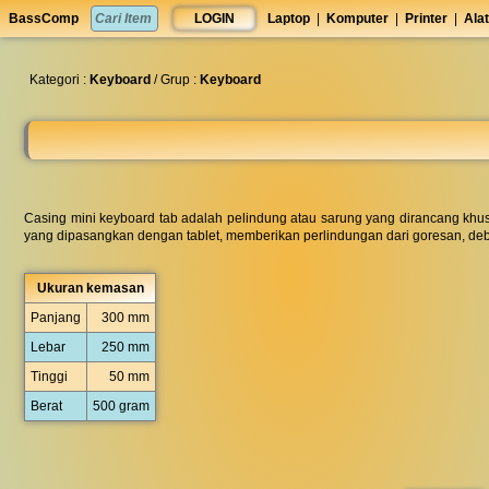
set
BassComp
LOGIN
Laptop
|
Komputer
|
Printer
|
Alat
anti
lelet
◀︎
Kategori :
Keyboard
/ Grup :
Keyboard
Casing mini keyboard tab adalah pelindung atau sarung yang dirancang khusu
yang dipasangkan dengan tablet, memberikan perlindungan dari goresan, deb
Ukuran kemasan
Panjang
300 mm
Lebar
250 mm
Tinggi
50 mm
Berat
500 gram