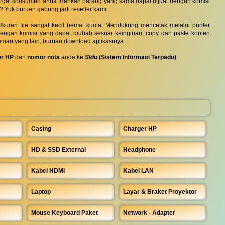
 target konsumen anda. Bahkan barang yang sama dapat dijual dengan komisi
? Yuk buruan gabung jadi reseller kami.
uran file sangat kecil hemat kuota. Mendukung mencetak melalui printer
 dengan komisi yang dapat diubah sesuai keinginan, copy dan paste konten
eman yang lain, buruan download aplikasinya.
r HP
dan
nomor nota
anda ke
SIdu
(Sistem Informasi Terpadu)
.
Casing
Charger HP
HD & SSD External
Headphone
Kabel HDMI
Kabel LAN
Laptop
Layar & Braket Proyektor
Mouse Keyboard Paket
Network - Adapter