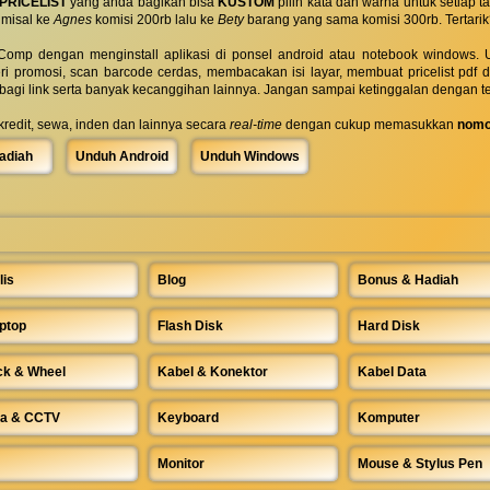
PRICELIST
yang anda bagikan bisa
KUSTOM
pilih kata dan warna untuk setiap
 misal ke
Agnes
komisi 200rb lalu ke
Bety
barang yang sama komisi 300rb. Tertarik
omp dengan menginstall aplikasi di ponsel android atau notebook windows. Uk
ri promosi, scan barcode cerdas, membacakan isi layar, membuat pricelist pdf
rbagi link serta banyak kecanggihan lainnya. Jangan sampai ketinggalan dengan t
 kredit, sewa, inden dan lainnya secara
real-time
dengan cukup memasukkan
nomo
adiah
Unduh Android
Unduh Windows
lis
Blog
Bonus & Hadiah
ptop
Flash Disk
Hard Disk
ck & Wheel
Kabel & Konektor
Kabel Data
a & CCTV
Keyboard
Komputer
Monitor
Mouse & Stylus Pen