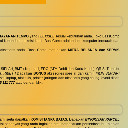
BAYARAN TEMPO
yang
FLEXIBEL
sesuai kebutuhan anda. Toko BassComp
ai kehandalan teknisi kami. BassComp adalah toko komputer termurah dan
 dan aksesoris anda. Bass Comp merupakan
MITRA BELANJA dan SERVIS
, SIPLAH, BMT / Koperasi, EDC (ATM Debit dan Kartu Kredit), QRIS, Transfer
I RIBET !
Dapatkan
BONUS
aksesories spesial dari kami !
PILIH SENDIRI
ptop, alat tulis, printer, jaringan dan aksesoris yang paling favorit dicari
6 111 777
atau dengan klik :
ami serta dapatkan
KOMISI TANPA BATAS
. Dapatkan
BINGKISAN PARCEL
si sebanyak yang anda inginkan atau berdasarkan persentase lalu biarkan