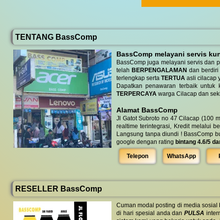
TENTANG BassComp
BassComp melayani servis kunj
BassComp juga melayani servis dan p
telah
BERPENGALAMAN
dan berdiri
terlengkap serta
TERTUA
asli cilacap 
Dapatkan penawaran terbaik untuk ke
TERPERCAYA
warga Cilacap dan seki
Alamat BassComp
Jl Gatot Subroto no 47 Cilacap (100 m
realtime terintegrasi, Kredit melalui 
Langsung tanpa diundi ! BassComp buka 
google dengan rating
bintang 4.6/5 da
Telepon
WhatsApp
RESELLER BassComp
Cuman modal posting di media sosial
di hari spesial anda dan
PULSA
inter