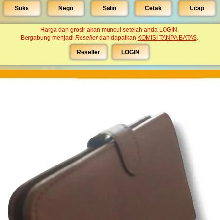
Suka
Nego
Salin
Cetak
Ucap
Harga dan grosir akan muncul setelah anda LOGIN.
Bergabung menjadi
Reseller
dan dapatkan
KOMISI TANPA BATAS
.
Reseller
LOGIN