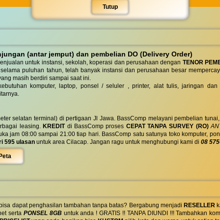
Tutup
ungan (antar jemput) dan pembelian DO (Delivery Order)
enjualan untuk instansi, sekolah, koperasi dan perusahaan dengan
TENOR PEM
 selama puluhan tahun, telah banyak instansi dan perusahaan besar mempercay
yang masih berdiri sampai saat ini.
butuhan komputer, laptop, ponsel / seluler , printer, alat tulis, jaringan
tarnya.
eter selatan terminal) di pertigaan Jl Jawa. BassComp melayani pembelian tunai
berbagai leasing.
KREDIT
di BassComp proses
CEPAT TANPA SURVEY (RO)
ANT
jam 08:00 sampai 21:00 tiap hari. BassComp satu satunya toko komputer, ponsel, la
ri 595 ulasan
untuk area Cilacap. Jangan ragu untuk menghubungi kami di
08 575
Peta
 bisa dapat penghasilan tambahan tanpa batas? Bergabung menjadi
RESELLER
k
net serta
PONSEL 8GB
untuk anda ! GRATIS !! TANPA DIUNDI !!! Tambahkan komi