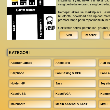
sistem kami yang bekerja untuk anda.
yang berbeda ke orang yang berbeda,
Percepat akses ke marketplace BassC
bluetooth, download dan upload mate
promosi tanpa perlu repot memilih, be
Cek status servis, pembelian, garansi,
SIdu
Reseller
H
KATEGORI
Adaptor Laptop
Aksesoris
Alat Tu
Earphone
Fan Casing & CPU
Fan La
Holder HP
Jasa
Joysti
Kabel USB
Kabel VGA
Kamer
Mainboard
Mesin Absensi & Kasir
MMC