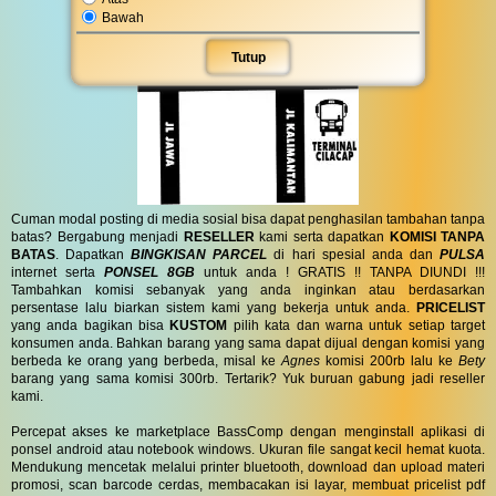
Bawah
Tutup
Cuman modal posting di media sosial bisa dapat penghasilan tambahan tanpa
batas? Bergabung menjadi
RESELLER
kami serta dapatkan
KOMISI TANPA
BATAS
. Dapatkan
BINGKISAN PARCEL
di hari spesial anda dan
PULSA
internet serta
PONSEL 8GB
untuk anda ! GRATIS !! TANPA DIUNDI !!!
Tambahkan komisi sebanyak yang anda inginkan atau berdasarkan
persentase lalu biarkan sistem kami yang bekerja untuk anda.
PRICELIST
yang anda bagikan bisa
KUSTOM
pilih kata dan warna untuk setiap target
konsumen anda. Bahkan barang yang sama dapat dijual dengan komisi yang
berbeda ke orang yang berbeda, misal ke
Agnes
komisi 200rb lalu ke
Bety
barang yang sama komisi 300rb. Tertarik? Yuk buruan gabung jadi reseller
kami.
Percepat akses ke marketplace BassComp dengan menginstall aplikasi di
ponsel android atau notebook windows. Ukuran file sangat kecil hemat kuota.
Mendukung mencetak melalui printer bluetooth, download dan upload materi
promosi, scan barcode cerdas, membacakan isi layar, membuat pricelist pdf