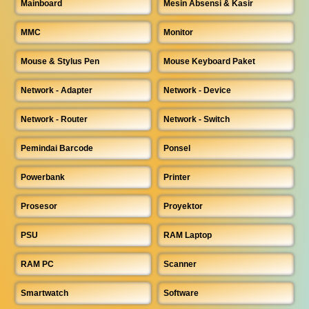
Mainboard
Mesin Absensi & Kasir
MMC
Monitor
Mouse & Stylus Pen
Mouse Keyboard Paket
Network - Adapter
Network - Device
Network - Router
Network - Switch
Pemindai Barcode
Ponsel
Powerbank
Printer
Prosesor
Proyektor
PSU
RAM Laptop
RAM PC
Scanner
Smartwatch
Software