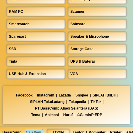
RAM PC
Scanner
Smartwatch
Software
Sparepart
Speaker & Microphone
SSD
Storage Case
Tinta
UPS & Baterai
USB Hub & Extension
VGA
Facebook
|
Instagram
|
Lazada
|
Shopee
|
SIPLAH BliBli
|
SIPLAH TokoLadang
|
Tokopedia
|
TikTok
|
PT BassComp Abadi Sejahtera (BAS)
Tema
|
Animasi
|
Huruf
|
©Gemini**ERP
BassComp
LOGIN
Laptop
|
Komputer
|
Printer
|
Alat