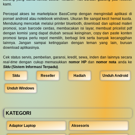
kami.
Percepat akses ke marketplace BassComp dengan menginstall aplikasi di
ponsel android atau notebook windows. Ukuran file sangat kecil hemat kuota.
Mendukung mencetak melalui printer bluetooth, download dan upload materi
promosi, scan barcode cerdas, membacakan isi layar, membuat pricelist pdf
dengan komisi yang dapat diubah sesuai keinginan, copy dan paste konten
promosi tanpa perlu repot memilih, berbagi link serta banyak kecanggihan
lainnya. Jangan sampai ketinggalan dengan teman yang lain, buruan
download aplikasinya.
Cek status servis, pembelian, garansi, kredit, sewa, inden dan lainnya secara
real-time
dengan cukup memasukkan
nomor HP
dan
nomor nota
anda ke
SIdu
(Sistem Informasi Terpadu)
.
SIdu
Reseller
Hadiah
Unduh Android
Unduh Windows
KATEGORI
Adaptor Laptop
Aksesoris