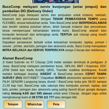
BassComp melayani servis kunjungan (antar jemput) dan
pembelian DO (Delivery Order)
BassComp juga melayani servis dan penjualan untuk instansi, sekolah,
koperasi dan perusahaan dengan
TENOR PEMBAYARAN TEMPO
yang
FLEXIBEL
sesuai kebutuhan anda. Toko BassComp telah
BERPENGALAMAN
dan berdiri selama puluhan tahun, telah banyak instansi dan perusahaan
besar mempercayai kehandalan teknisi kami. BassComp adalah toko
komputer termurah dan terlengkap serta
TERTUA
asli cilacap yang masih
berdiri sampai saat ini.
Dapatkan penawaran terbaik untuk kebutuhan komputer, laptop, ponsel /
seluler , printer, alat tulis, jaringan dan aksesoris anda. Bass Comp merupakan
MITRA BELANJA dan SERVIS TERPERCAYA
warga Cilacap dan sekitarnya.
Alamat BassComp
Jl Gatot Subroto no 47 Cilacap (100 meter selatan terminal) di pertigaan Jl
Jawa. BassComp melayani pembelian tunai, SIPLAH, BMT / Koperasi, EDC
(ATM Debit dan Kartu Kredit), QRIS, Transfer realtime terintegrasi, Kredit
melalui berbagai leasing.
KREDIT
di BassComp proses
CEPAT TANPA
SURVEY (RO)
ANTI RIBET !
Dapatkan
BONUS
aksesories spesial dari kami !
PILIH SENDIRI
Langsung tanpa diundi ! BassComp buka jam 08:00 sampai
21:00 tiap hari. BassComp satu satunya toko komputer, ponsel, laptop, alat
tulis, printer, jaringan dan aksesoris yang paling favorit dicari google dengan
rating
bintang 4.6/5 dari 595 ulasan
untuk area Cilacap. Jangan ragu untuk
menghubungi kami di
08 5756 111 777
atau dengan klik :
Telepon
WhatsApp
Peta