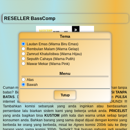
RESELLER BassComp
Tema
Lautan Emas (Warna Biru Emas)
Rembulan Malam (Warna Gelap)
Zamrud Khatulistiwa (Warna Hijau)
Seputih Cahaya (Warna Putih)
Mawar Mekar (Warna Pink)
Menu
Atas
Bawah
Cuman modal posting di media sosial bisa dapat penghasilan tambahan tanpa
batas? Bergabung menjadi
RESELLER
kami serta dapatkan
KOMISI TANPA
Tutup
BATAS
. Dapatkan
BINGKISAN PARCEL
di hari spesial anda dan
PULSA
internet serta
PONSEL 8GB
untuk anda ! GRATIS !! TANPA DIUNDI !!!
Tambahkan komisi sebanyak yang anda inginkan atau berdasarkan
persentase lalu biarkan sistem kami yang bekerja untuk anda.
PRICELIST
yang anda bagikan bisa
KUSTOM
pilih kata dan warna untuk setiap target
konsumen anda. Bahkan barang yang sama dapat dijual dengan komisi yang
berbeda ke orang yang berbeda, misal ke
Agnes
komisi 200rb lalu ke
Bety
barang yang sama komisi 300rb. Tertarik? Yuk buruan gabung jadi reseller