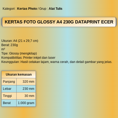
◀︎
...
Kategori :
Kertas Photo
/ Grup :
Alat Tulis
KERTAS FOTO GLOSSY A4 230G DATAPRINT ECER
Ukuran: A4 (21 x 29,7 cm)
Berat: 230g
m²
Tipe: Glossy (mengkilap)
Kompatibilitas: Printer inkjet dan laser
Keunggulan: Hasil cetakan tajam, warna cerah, dan detail gambar yang jelas.
Ukuran kemasan
Panjang
320 mm
Lebar
230 mm
Tinggi
30 mm
Berat
1.000 gram