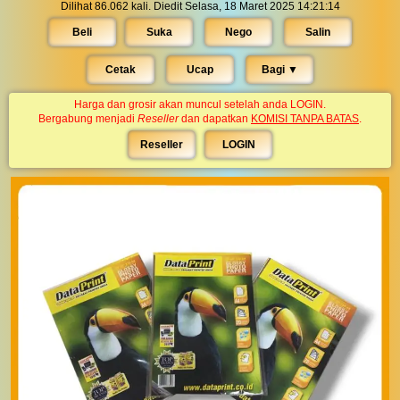
Dilihat 86.062 kali. Diedit Selasa, 18 Maret 2025 14:21:14
Beli
Suka
Nego
Salin
Cetak
Ucap
Bagi ▼︎
Harga dan grosir akan muncul setelah anda LOGIN.
Bergabung menjadi
Reseller
dan dapatkan
KOMISI TANPA BATAS
.
Reseller
LOGIN