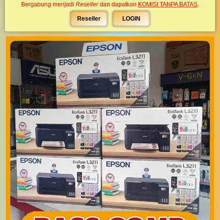
Bergabung menjadi
Reseller
dan dapatkan
KOMISI TANPA BATAS
.
Reseller
LOGIN