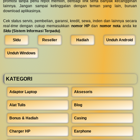
promosi tanpa perlu repot memilih, berbagi link serta banyak kecanggihan
lainnya. Jangan sampai ketinggalan dengan teman yang lain, buruan
download aplikasinya.
Cek status servis, pembelian, garansi, kredit, sewa, inden dan lainnya secara
real-time
dengan cukup memasukkan
nomor HP
dan
nomor nota
anda ke
SIdu
(Sistem Informasi Terpadu)
.
SIdu
Reseller
Hadiah
Unduh Android
Unduh Windows
KATEGORI
Adaptor Laptop
Aksesoris
Alat Tulis
Blog
Bonus & Hadiah
Casing
Charger HP
Earphone