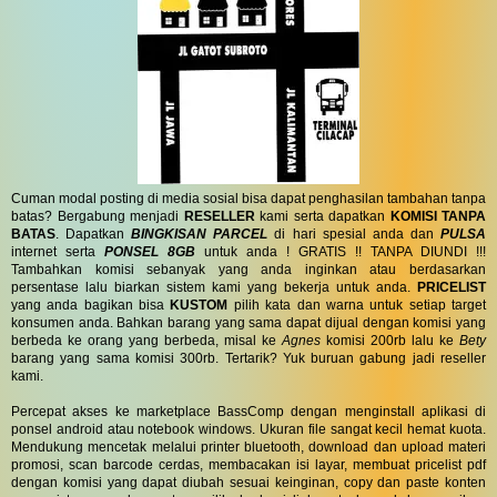
Cuman modal posting di media sosial bisa dapat penghasilan tambahan tanpa
batas? Bergabung menjadi
RESELLER
kami serta dapatkan
KOMISI TANPA
BATAS
. Dapatkan
BINGKISAN PARCEL
di hari spesial anda dan
PULSA
internet serta
PONSEL 8GB
untuk anda ! GRATIS !! TANPA DIUNDI !!!
Tambahkan komisi sebanyak yang anda inginkan atau berdasarkan
persentase lalu biarkan sistem kami yang bekerja untuk anda.
PRICELIST
yang anda bagikan bisa
KUSTOM
pilih kata dan warna untuk setiap target
konsumen anda. Bahkan barang yang sama dapat dijual dengan komisi yang
berbeda ke orang yang berbeda, misal ke
Agnes
komisi 200rb lalu ke
Bety
barang yang sama komisi 300rb. Tertarik? Yuk buruan gabung jadi reseller
kami.
Percepat akses ke marketplace BassComp dengan menginstall aplikasi di
ponsel android atau notebook windows. Ukuran file sangat kecil hemat kuota.
Mendukung mencetak melalui printer bluetooth, download dan upload materi
promosi, scan barcode cerdas, membacakan isi layar, membuat pricelist pdf
dengan komisi yang dapat diubah sesuai keinginan, copy dan paste konten