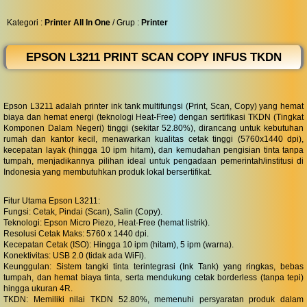
◀︎
...
Kategori :
Printer All In One
/ Grup :
Printer
EPSON L3211 PRINT SCAN COPY INFUS TKDN
Epson L3211 adalah printer ink tank multifungsi (Print, Scan, Copy) yang hemat
biaya dan hemat energi (teknologi Heat-Free) dengan sertifikasi TKDN (Tingkat
Komponen Dalam Negeri) tinggi (sekitar 52.80%), dirancang untuk kebutuhan
rumah dan kantor kecil, menawarkan kualitas cetak tinggi (5760x1440 dpi),
kecepatan layak (hingga 10 ipm hitam), dan kemudahan pengisian tinta tanpa
tumpah, menjadikannya pilihan ideal untuk pengadaan pemerintah/institusi di
Indonesia yang membutuhkan produk lokal bersertifikat.
Fitur Utama Epson L3211:
Fungsi: Cetak, Pindai (Scan), Salin (Copy).
Teknologi: Epson Micro Piezo, Heat-Free (hemat listrik).
Resolusi Cetak Maks: 5760 x 1440 dpi.
Kecepatan Cetak (ISO): Hingga 10 ipm (hitam), 5 ipm (warna).
Konektivitas: USB 2.0 (tidak ada WiFi).
Keunggulan: Sistem tangki tinta terintegrasi (Ink Tank) yang ringkas, bebas
tumpah, dan hemat biaya tinta, serta mendukung cetak borderless (tanpa tepi)
hingga ukuran 4R.
TKDN: Memiliki nilai TKDN 52.80%, memenuhi persyaratan produk dalam