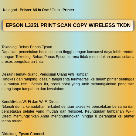
◀︎
...
Kategori :
Printer All In One
/ Grup :
Printer
EPSON L3251 PRINT SCAN COPY WIRELESS TKDN
Teknologi Bebas Panas Epson
Dapatkan pencetakan berkecepatan tinggi dengan konsumsi daya lebih rendah
dengan Teknologi Bebas Panas Epson karena tidak memerlukan panas selama
proses pengeluaran tinta.
Desain Hemat-Ruang, Pengisian Ulang Anti Tumpah
Ringkas dan ramping, desain tangki tinta terintegrasi ke dalam printer sehingga
ukurannya kecil. Selain itu, nosel botol yang unik memungkinkan pengisian
ulang tanpa tumpahan dan kesalahan.
Konektivitas Wi-Fi dan Wi-Fi Direct
Nikmati dunia kemudahan nirkabel dengan akses ke pencetakan bersama dan
pencetakan seluler yang mudah dan fleksibel. Keunggulan tambahan Wi-Fi
Direct memungkinkan Anda menghubungkan hingga 8 perangkat ke printer
tanpa router.
Didukung Epson Connect