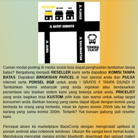
Cuman modal posting di media sosial bisa dapat penghasilan tambahan tanpa
batas? Bergabung menjadi
RESELLER
kami serta dapatkan
KOMISI TANPA
BATAS
. Dapatkan
BINGKISAN PARCEL
di hari spesial anda dan
PULSA
internet serta
PONSEL 8GB
untuk anda ! GRATIS !! TANPA DIUNDI !!!
Tambahkan komisi sebanyak yang anda inginkan atau berdasarkan
persentase lalu biarkan sistem kami yang bekerja untuk anda.
PRICELIST
yang anda bagikan bisa
KUSTOM
pilih kata dan warna untuk setiap target
konsumen anda. Bahkan barang yang sama dapat dijual dengan komisi yang
berbeda ke orang yang berbeda, misal ke
Agnes
komisi 200rb lalu ke
Bety
barang yang sama komisi 300rb. Tertarik? Yuk buruan gabung jadi reseller
kami.
Percepat akses ke marketplace BassComp dengan menginstall aplikasi di
ponsel android atau notebook windows. Ukuran file sangat kecil hemat kuota.
Mendukung mencetak melalui printer bluetooth, download dan upload materi