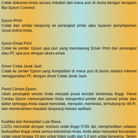
Cetak dokumen Anda secara nirkabel dari mana pun di dunia dengan beragam
fitur Epson Connect:
Epson iPrint
Cetak dan pindai langsung ke perangkat pintar atau layanan penyimpanan
cloud online Anda.
Epson Email Print
Cetak ke printer Epson apa pun yang mendukung Email Print dari perangkat
atau PC apa pun dengan akses email.
Driver Cetak Jarak Jauh
Cetak ke printer Epson yang kompatibel di mana pun di dunia melalui internet
menggunakan PC dengan driver Cetak Jarak Jauh.
Panel Cerdas Epson
Ubah perangkat seluler Anda menjadi pusat kendali berkinerja tinggi. Panel
Cerdas Epson memungkinkan Anda mengontrol printer dari ponsel pintar dan
tablet sehingga Anda dapat mencetak, menyalin, memindai, terhubung ke Wi-Fi,
dan memecahkan masalah langsung melalui aplikasi.
Kualitas dan Kecepatan Luar Biasa
L3251 mencetak dengan resolusi cetak tinggi 5760 dpi, menghasilkan cetakan
berkualitas tinggi untuk semua kebutuhan Anda. Anda akan menyukai kecepatan
cetak cepat hingga 10 ipm untuk hitam putih dan 5,0 ipm untuk berwarna. Selain