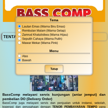
Tema
Lautan Emas (Warna Biru Emas)
Rembulan Malam (Warna Gelap)
Zamrud Khatulistiwa (Warna Hijau)
TENTANG BassComp
Seputih Cahaya (Warna Putih)
Mawar Mekar (Warna Pink)
Menu
Atas
Bawah
Tutup
BassComp melayani servis kunjungan (antar jemput) dan
pembelian DO (Delivery Order)
BassComp juga melayani servis dan penjualan untuk instansi, sekolah,
koperasi dan perusahaan dengan
TENOR PEMBAYARAN TEMPO
yang