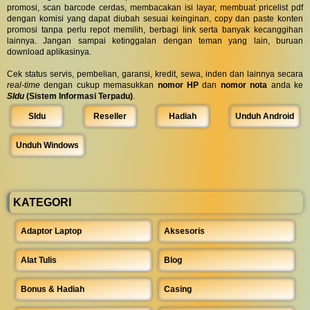
promosi, scan barcode cerdas, membacakan isi layar, membuat pricelist pdf
dengan komisi yang dapat diubah sesuai keinginan, copy dan paste konten
promosi tanpa perlu repot memilih, berbagi link serta banyak kecanggihan
lainnya. Jangan sampai ketinggalan dengan teman yang lain, buruan
download aplikasinya.
Cek status servis, pembelian, garansi, kredit, sewa, inden dan lainnya secara
real-time
dengan cukup memasukkan
nomor HP
dan
nomor nota
anda ke
SIdu
(Sistem Informasi Terpadu)
.
SIdu
Reseller
Hadiah
Unduh Android
Unduh Windows
KATEGORI
Adaptor Laptop
Aksesoris
Alat Tulis
Blog
Bonus & Hadiah
Casing