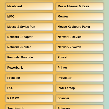
Mainboard
Mesin Absensi & Kasir
MMC
Monitor
Mouse & Stylus Pen
Mouse Keyboard Paket
Network - Adapter
Network - Device
Network - Router
Network - Switch
Pemindai Barcode
Ponsel
Powerbank
Printer
Prosesor
Proyektor
PSU
RAM Laptop
RAM PC
Scanner
Smartwatch
Software