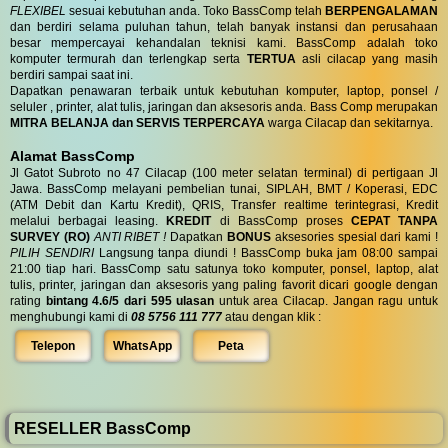
FLEXIBEL
sesuai kebutuhan anda. Toko BassComp telah
BERPENGALAMAN
dan berdiri selama puluhan tahun, telah banyak instansi dan perusahaan
besar mempercayai kehandalan teknisi kami. BassComp adalah toko
komputer termurah dan terlengkap serta
TERTUA
asli cilacap yang masih
berdiri sampai saat ini.
Dapatkan penawaran terbaik untuk kebutuhan komputer, laptop, ponsel /
seluler , printer, alat tulis, jaringan dan aksesoris anda. Bass Comp merupakan
MITRA BELANJA dan SERVIS TERPERCAYA
warga Cilacap dan sekitarnya.
Alamat BassComp
Jl Gatot Subroto no 47 Cilacap (100 meter selatan terminal) di pertigaan Jl
Jawa. BassComp melayani pembelian tunai, SIPLAH, BMT / Koperasi, EDC
(ATM Debit dan Kartu Kredit), QRIS, Transfer realtime terintegrasi, Kredit
melalui berbagai leasing.
KREDIT
di BassComp proses
CEPAT TANPA
SURVEY (RO)
ANTI RIBET !
Dapatkan
BONUS
aksesories spesial dari kami !
PILIH SENDIRI
Langsung tanpa diundi ! BassComp buka jam 08:00 sampai
21:00 tiap hari. BassComp satu satunya toko komputer, ponsel, laptop, alat
tulis, printer, jaringan dan aksesoris yang paling favorit dicari google dengan
rating
bintang 4.6/5 dari 595 ulasan
untuk area Cilacap. Jangan ragu untuk
menghubungi kami di
08 5756 111 777
atau dengan klik :
Telepon
WhatsApp
Peta
RESELLER BassComp