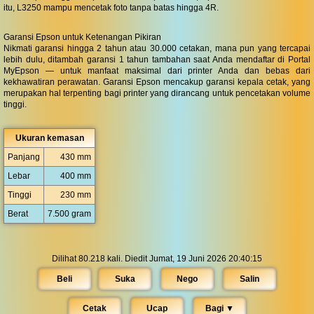
itu, L3250 mampu mencetak foto tanpa batas hingga 4R.
Garansi Epson untuk Ketenangan Pikiran
Nikmati garansi hingga 2 tahun atau 30.000 cetakan, mana pun yang tercapai
lebih dulu, ditambah garansi 1 tahun tambahan saat Anda mendaftar di Portal
MyEpson — untuk manfaat maksimal dari printer Anda dan bebas dari
kekhawatiran perawatan. Garansi Epson mencakup garansi kepala cetak, yang
merupakan hal terpenting bagi printer yang dirancang untuk pencetakan volume
tinggi.
Ukuran kemasan
Panjang
430 mm
Lebar
400 mm
Tinggi
230 mm
Berat
7.500 gram
Dilihat 80.218 kali. Diedit Jumat, 19 Juni 2026 20:40:15
Beli
Suka
Nego
Salin
Cetak
Ucap
Bagi ▼︎