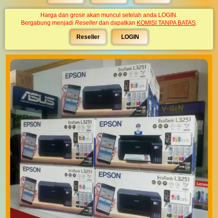
Harga dan grosir akan muncul setelah anda LOGIN.
Bergabung menjadi
Reseller
dan dapatkan
KOMISI TANPA BATAS
.
Reseller
LOGIN