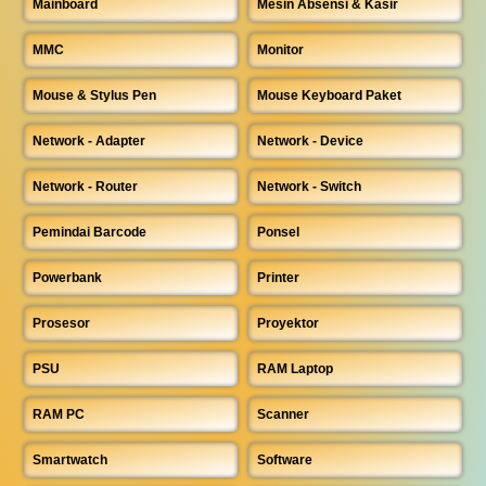
Mainboard
Mesin Absensi & Kasir
MMC
Monitor
Mouse & Stylus Pen
Mouse Keyboard Paket
Network - Adapter
Network - Device
Network - Router
Network - Switch
Pemindai Barcode
Ponsel
Powerbank
Printer
Prosesor
Proyektor
PSU
RAM Laptop
RAM PC
Scanner
Smartwatch
Software