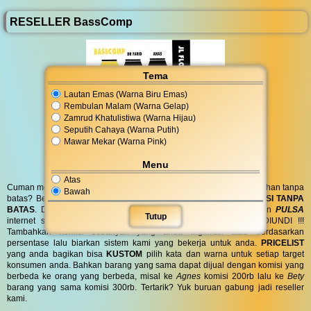
RESELLER BassComp
Tema
Lautan Emas (Warna Biru Emas)
Rembulan Malam (Warna Gelap)
Zamrud Khatulistiwa (Warna Hijau)
Seputih Cahaya (Warna Putih)
Mawar Mekar (Warna Pink)
Menu
Atas
Cuman modal posting di media sosial bisa dapat penghasilan tambahan tanpa
Bawah
batas? Bergabung menjadi
RESELLER
kami serta dapatkan
KOMISI TANPA
BATAS
. Dapatkan
BINGKISAN PARCEL
di hari spesial anda dan
PULSA
Tutup
internet serta
PONSEL 8GB
untuk anda ! GRATIS !! TANPA DIUNDI !!!
Tambahkan komisi sebanyak yang anda inginkan atau berdasarkan
persentase lalu biarkan sistem kami yang bekerja untuk anda.
PRICELIST
yang anda bagikan bisa
KUSTOM
pilih kata dan warna untuk setiap target
konsumen anda. Bahkan barang yang sama dapat dijual dengan komisi yang
berbeda ke orang yang berbeda, misal ke
Agnes
komisi 200rb lalu ke
Bety
barang yang sama komisi 300rb. Tertarik? Yuk buruan gabung jadi reseller
kami.