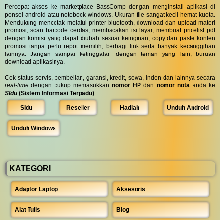
Percepat akses ke marketplace BassComp dengan menginstall aplikasi di
ponsel android atau notebook windows. Ukuran file sangat kecil hemat kuota.
Mendukung mencetak melalui printer bluetooth, download dan upload materi
promosi, scan barcode cerdas, membacakan isi layar, membuat pricelist pdf
dengan komisi yang dapat diubah sesuai keinginan, copy dan paste konten
promosi tanpa perlu repot memilih, berbagi link serta banyak kecanggihan
lainnya. Jangan sampai ketinggalan dengan teman yang lain, buruan
download aplikasinya.
Cek status servis, pembelian, garansi, kredit, sewa, inden dan lainnya secara
real-time
dengan cukup memasukkan
nomor HP
dan
nomor nota
anda ke
SIdu
(Sistem Informasi Terpadu)
.
SIdu
Reseller
Hadiah
Unduh Android
Unduh Windows
KATEGORI
Adaptor Laptop
Aksesoris
Alat Tulis
Blog