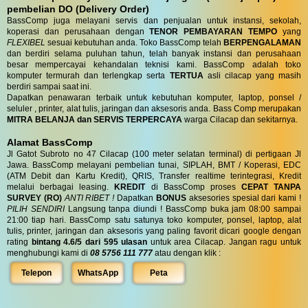
pembelian DO (Delivery Order)
BassComp juga melayani servis dan penjualan untuk instansi, sekolah,
koperasi dan perusahaan dengan
TENOR PEMBAYARAN TEMPO
yang
FLEXIBEL
sesuai kebutuhan anda. Toko BassComp telah
BERPENGALAMAN
dan berdiri selama puluhan tahun, telah banyak instansi dan perusahaan
besar mempercayai kehandalan teknisi kami. BassComp adalah toko
komputer termurah dan terlengkap serta
TERTUA
asli cilacap yang masih
berdiri sampai saat ini.
Dapatkan penawaran terbaik untuk kebutuhan komputer, laptop, ponsel /
seluler , printer, alat tulis, jaringan dan aksesoris anda. Bass Comp merupakan
MITRA BELANJA dan SERVIS TERPERCAYA
warga Cilacap dan sekitarnya.
Alamat BassComp
Jl Gatot Subroto no 47 Cilacap (100 meter selatan terminal) di pertigaan Jl
Jawa. BassComp melayani pembelian tunai, SIPLAH, BMT / Koperasi, EDC
(ATM Debit dan Kartu Kredit), QRIS, Transfer realtime terintegrasi, Kredit
melalui berbagai leasing.
KREDIT
di BassComp proses
CEPAT TANPA
SURVEY (RO)
ANTI RIBET !
Dapatkan
BONUS
aksesories spesial dari kami !
PILIH SENDIRI
Langsung tanpa diundi ! BassComp buka jam 08:00 sampai
21:00 tiap hari. BassComp satu satunya toko komputer, ponsel, laptop, alat
tulis, printer, jaringan dan aksesoris yang paling favorit dicari google dengan
rating
bintang 4.6/5 dari 595 ulasan
untuk area Cilacap. Jangan ragu untuk
menghubungi kami di
08 5756 111 777
atau dengan klik :
Telepon
WhatsApp
Peta