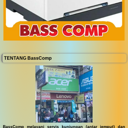
TENTANG BassComp
BassComp melayani servis kunjungan (antar jemput) dan