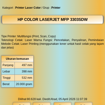
◀︎
...
Kategori :
Printer Laser Color
/ Grup :
Printer
HP COLOR LASERJET MFP 3303SDW
Tipe Printer: Multifungsi (Print, Scan, Copy)
Teknologi Cetak: Laser Warna Fungsi: Pencetakan, Penyalinan, Pemindaian
Metode Cetak: Laser Printing (menggunakan toner untuk hasil cetak yang tajam
dan jelas)
Ukuran kemasan
Panjang
497 mm
Lebar
398 mm
Tinggi
532 mm
Berat
20.000 gram
Dilihat 80.628 kali. Diedit Ahad, 05 April 2026 11:07:39