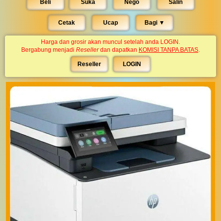
Beli
Suka
Nego
Salin
Cetak
Ucap
Bagi ▼︎
Harga dan grosir akan muncul setelah anda LOGIN.
Bergabung menjadi
Reseller
dan dapatkan
KOMISI TANPA BATAS
.
Reseller
LOGIN