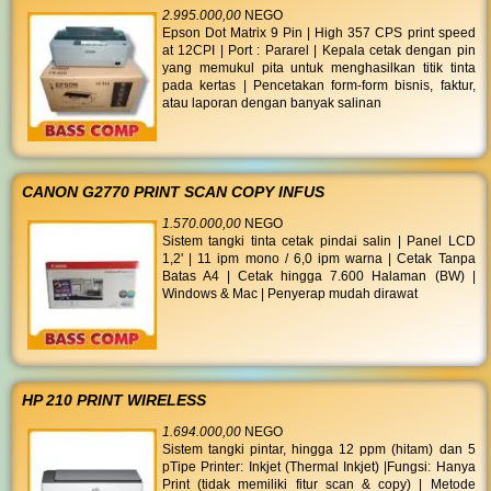
2.995.000,00
NEGO
Epson Dot Matrix 9 Pin | High 357 CPS print speed
at 12CPI | Port : Pararel | Kepala cetak dengan pin
yang memukul pita untuk menghasilkan titik tinta
pada kertas | Pencetakan form-form bisnis, faktur,
atau laporan dengan banyak salinan
CANON G2770 PRINT SCAN COPY INFUS
1.570.000,00
NEGO
Sistem tangki tinta cetak pindai salin | Panel LCD
1,2' | 11 ipm mono / 6,0 ipm warna | Cetak Tanpa
Batas A4 | Cetak hingga 7.600 Halaman (BW) |
Windows & Mac | Penyerap mudah dirawat
HP 210 PRINT WIRELESS
1.694.000,00
NEGO
Sistem tangki pintar, hingga 12 ppm (hitam) dan 5
pTipe Printer: Inkjet (Thermal Inkjet) |Fungsi: Hanya
Print (tidak memiliki fitur scan & copy) | Metode