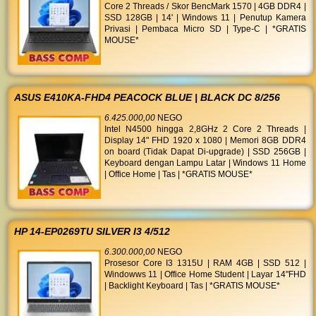
Core 2 Threads / Skor BencMark 1570 | 4GB DDR4 |
SSD 128GB | 14' | Windows 11 | Penutup Kamera
Privasi | Pembaca Micro SD | Type-C | *GRATIS
MOUSE*
ASUS E410KA-FHD4 PEACOCK BLUE | BLACK DC 8/256
6.425.000,00
NEGO
Intel N4500 hingga 2,8GHz 2 Core 2 Threads |
Display 14" FHD 1920 x 1080 | Memori 8GB DDR4
on board (Tidak Dapat Di-upgrade) | SSD 256GB |
Keyboard dengan Lampu Latar | Windows 11 Home
| Office Home | Tas | *GRATIS MOUSE*
HP 14-EP0269TU SILVER I3 4/512
6.300.000,00
NEGO
Prosesor Core I3 1315U | RAM 4GB | SSD 512 |
Windowws 11 | Office Home Student | Layar 14"FHD
| Backlight Keyboard | Tas | *GRATIS MOUSE*