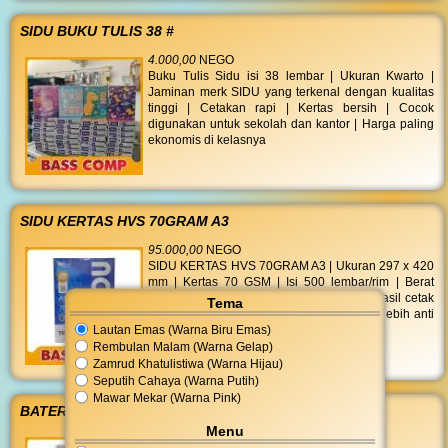
SIDU BUKU TULIS 38 #
4.000,00
NEGO
Buku Tulis Sidu isi 38 lembar | Ukuran Kwarto |
Jaminan merk SIDU yang terkenal dengan kualitas
tinggi | Cetakan rapi | Kertas bersih | Cocok
digunakan untuk sekolah dan kantor | Harga paling
ekonomis di kelasnya
SIDU KERTAS HVS 70GRAM A3
95.000,00
NEGO
SIDU KERTAS HVS 70GRAM A3 | Ukuran 297 x 420
mm | Kertas 70 GSM | Isi 500 lembar/rim | Berat
4366 gr | Putih polos cerah dan bersih | Hasil cetak
Tema
kontras tajam | Extra tebal ramah di printer lebih anti
Lautan Emas (Warna Biru Emas)
macet dibanding merk lain
Rembulan Malam (Warna Gelap)
Zamrud Khatulistiwa (Warna Hijau)
Seputih Cahaya (Warna Putih)
Mawar Mekar (Warna Pink)
BATERAI ALKALINE AAA 2S
Menu
14.000,00
NEGO