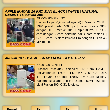
APPLE IPHONE 16 PRO MAX BLACK | WHITE | NATURAL |
DESERT TITANIUM 256
19.950.000,00
NEGO
Ukuran Layar: 6,9 inci (diagonal) | Resolusi: 2868 x
1320 piksel pada 460 ppi | Super Retina XDR
dengan OLED menyeluruh | Chip A18 Pro | CPU 6-
core dengan 2 core performa dan 4 core efisiensi |
GPU 6-core | Sistem kamera Pro dengan Fusion 48
MP, Telefoto
XIAOMI 15T BLACK | GRAY I ROSE GOLD 12/512
7.530.000,00
NEGO
Prosesor: Mediatek Dimensity 8400-Ultra. RAM &
Penyimpanan: 12GB (LPDDR5X) / 512GB (UFS
4.1). Layar: 6.83 inci, 120Hz, Eye-Care Display.
Kamera Belakang (Leica) Utama: 50MP (Sensor
Light Fusion 800, OIS). Telefoto:
Ponsel
1jt-an
2jt-an
3jt-an