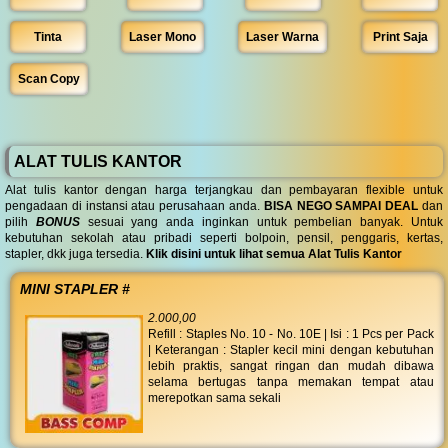
Tinta
Laser Mono
Laser Warna
Print Saja
Scan Copy
ALAT TULIS KANTOR
Alat tulis kantor dengan harga terjangkau dan pembayaran flexible untuk
pengadaan di instansi atau perusahaan anda.
BISA NEGO SAMPAI DEAL
dan
pilih
BONUS
sesuai yang anda inginkan untuk pembelian banyak. Untuk
kebutuhan sekolah atau pribadi seperti bolpoin, pensil, penggaris, kertas,
stapler, dkk juga tersedia.
Klik disini untuk lihat semua Alat Tulis Kantor
MINI STAPLER #
2.000,00
Refill : Staples No. 10 - No. 10E | Isi : 1 Pcs per Pack
| Keterangan : Stapler kecil mini dengan kebutuhan
lebih praktis, sangat ringan dan mudah dibawa
selama bertugas tanpa memakan tempat atau
merepotkan sama sekali