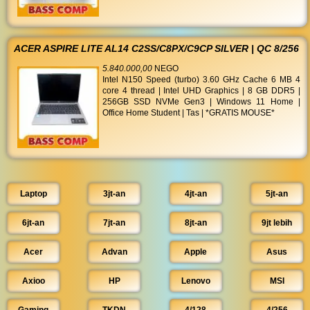
ACER ASPIRE LITE AL14 C2SS/C8PX/C9CP SILVER | QC 8/256
5.840.000,00
NEGO
Intel N150 Speed (turbo) 3.60 GHz Cache 6 MB 4
core 4 thread | Intel UHD Graphics | 8 GB DDR5 |
256GB SSD NVMe Gen3 | Windows 11 Home |
Office Home Student | Tas | *GRATIS MOUSE*
Laptop
3jt-an
4jt-an
5jt-an
6jt-an
7jt-an
8jt-an
9jt lebih
Acer
Advan
Apple
Asus
Axioo
HP
Lenovo
MSI