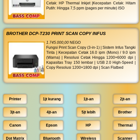
Cetak: HP Thermal Inkjet |Kecepatan Cetak: Hitam
Putih: Hingga 7,5 ppm (pages per minute) ISO
BROTHER DCP-T230 PRINT SCAN COPY INFUS
1.745.000,00
NEGO
Fungsi Print Scan Copy (3-in-1) | Sistem Infus Tangki
Tinta | Kecepatan Cetak 16.0 ipm (Mono) / 9.0 ipm
(Warna) | Resolusi Cetak Hingga 1200×6000 dpi |
Kapasitas Tray 150 lembar | USB 2.0 High-Speed |
Copy Resolusi 1200×1800 dpi | Scan Flatbed
Printer
1jt kurang
1jt-an
2jt-an
3jt-an
4jt-an
5jt lebih
Brother
Canon
Epson
HP
Thermal
Dot Matrix
Bluetooth
Wireless
Scanner