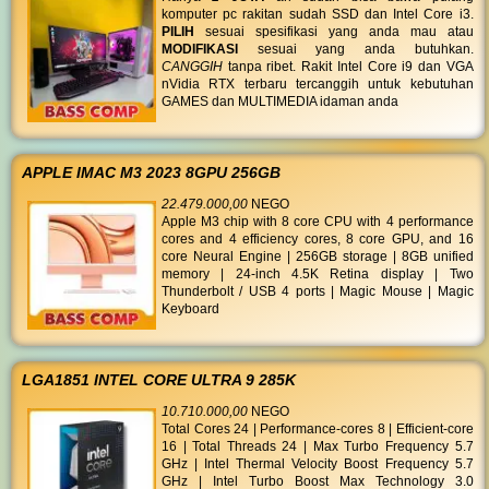
komputer pc rakitan sudah SSD dan Intel Core i3.
PILIH
sesuai spesifikasi yang anda mau atau
MODIFIKASI
sesuai yang anda butuhkan.
CANGGIH
tanpa ribet. Rakit Intel Core i9 dan VGA
nVidia RTX terbaru tercanggih untuk kebutuhan
GAMES dan MULTIMEDIA idaman anda
APPLE IMAC M3 2023 8GPU 256GB
22.479.000,00
NEGO
Apple M3 chip with 8 core CPU with 4 performance
cores and 4 efficiency cores, 8 core GPU, and 16
core Neural Engine | 256GB storage | 8GB unified
memory | 24-inch 4.5K Retina display | Two
Thunderbolt / USB 4 ports | Magic Mouse | Magic
Keyboard
LGA1851 INTEL CORE ULTRA 9 285K
10.710.000,00
NEGO
Total Cores 24 | Performance-cores 8 | Efficient-core
16 | Total Threads 24 | Max Turbo Frequency 5.7
GHz | Intel Thermal Velocity Boost Frequency 5.7
GHz | Intel Turbo Boost Max Technology 3.0