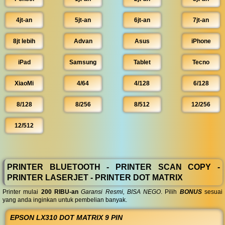
4jt-an
5jt-an
6jt-an
7jt-an
8jt lebih
Advan
Asus
iPhone
iPad
Samsung
Tablet
Tecno
XiaoMi
4/64
4/128
6/128
8/128
8/256
8/512
12/256
12/512
PRINTER BLUETOOTH - PRINTER SCAN COPY -
PRINTER LASERJET - PRINTER DOT MATRIX
Printer mulai
200 RIBU-an
Garansi Resmi, BISA NEGO
. Pilih
BONUS
sesuai
yang anda inginkan untuk pembelian banyak.
EPSON LX310 DOT MATRIX 9 PIN