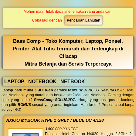
◀︎
...
Mohon maaf, tidak dapat menemukan yang anda cari.
Coba lagi dengan
Pencarian Lanjutan
Bass Comp - Toko Komputer, Laptop, Ponsel,
Printer, Alat Tulis Termurah dan Terlengkap di
Cilacap
Mitra Belanja dan Servis Terpercaya
LAPTOP - NOTEBOOK - NETBOOK
Laptop baru
mulai 3 JUTA-an
garansi resmi
BISA NEGO SAMPAI DEAL
. Mau
cari Notebook yang murah dan berkualitas? Mau cari Notebook Gaming dengan
spek yang cocok?
BassComp SOLUSINYA
. Harga yang pasti pas di kantong
dan pilih
BONUS
sesuai yang anda inginkan. Mau kredit? Proses cepat tanpa
survey (RO)
AXIOO MYBOOK HYPE 1 GREY / BLUE DC 4/128
3.800.000,00
NEGO
Prosesor Intel Celeron N4020 Hingga 2,8Ghz 2