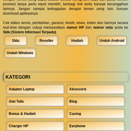
promosi tanpa perlu repot memilih, berbagi link serta banyak kecanggihan
lainnya. Jangan sampai ketinggalan dengan teman yang lain, buruan
download aplikasinya.
Cek status servis, pembelian, garansi, kredit, sewa, inden dan lainnya secara
real-time
dengan cukup memasukkan
nomor HP
dan
nomor nota
anda ke
SIdu
(Sistem Informasi Terpadu)
.
SIdu
Reseller
Hadiah
Unduh Android
Unduh Windows
KATEGORI
Adaptor Laptop
Aksesoris
Alat Tulis
Blog
Bonus & Hadiah
Casing
Charger HP
Earphone