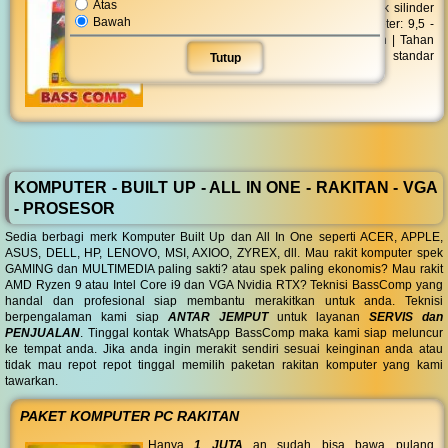
Atas
ABC Alkaline LR-03 MP AAA 2'S berbentuk silinder
Bawah
dengan tinggi maximum 44,5 mm | Diameter: 9,5 -
10,5 mm | Daya: 1,5 volt | Jumlah: 2 buah | Tahan
lama | Batu baterai ini telah memenuhi standar
Tutup
ramah lingkungan
KOMPUTER - BUILT UP - ALL IN ONE - RAKITAN - VGA
- PROSESOR
Sedia berbagi merk Komputer Built Up dan All In One seperti ACER, APPLE,
ASUS, DELL, HP, LENOVO, MSI, AXIOO, ZYREX, dll. Mau rakit komputer spek
GAMING dan MULTIMEDIA paling sakti? atau spek paling ekonomis? Mau rakit
AMD Ryzen 9 atau Intel Core i9 dan VGA Nvidia RTX? Teknisi BassComp yang
handal dan profesional siap membantu merakitkan untuk anda. Teknisi
berpengalaman kami siap
ANTAR JEMPUT
untuk layanan
SERVIS dan
PENJUALAN
. Tinggal kontak WhatsApp BassComp maka kami siap meluncur
ke tempat anda. Jika anda ingin merakit sendiri sesuai keinginan anda atau
tidak mau repot repot tinggal memilih paketan rakitan komputer yang kami
tawarkan.
PAKET KOMPUTER PC RAKITAN
Hanya
1 JUTA
an sudah bisa bawa pulang