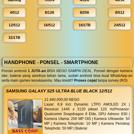
Gaming
TKDN
4/128
4/256
4/512
8/128
8/256
8/512
12/512
16/512
16/1TB
24/512
32/1TB
HANDPHONE - PONSEL - SMARTPHONE
Ponsel android
1 JUTA-an
BISA NEGO SAMPAI DEAL
. Ponsel dengan kamera
oke, baterai yang awetnya tahan lama, sudah android bisa buat WhatsApp-an
serta main games kesukaanmu. Mau kredit?
Proses cepat
tanpa survey (RO)
SAMSUNG GALAXY S25 ULTRA BLUE BLACK 12/512
21.440.000,00
NEGO
Layar: 6,9 inci Dynamic LTPO AMOLED 2X |
Resolusi 1440 x 3120 piksel 120 HzProsesor:
Qualcomm Snapdragon 8 Elite, GPU Adreno 830 |
Kamera Utama: 200 MP OIS | Kamera Ultrawide: 50
MP | Kamera Telephoto: 10 MP | Kamera Periskop
Telephoto: 50 MP | Baterai: