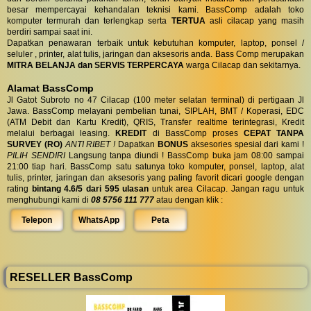
besar mempercayai kehandalan teknisi kami. BassComp adalah toko
komputer termurah dan terlengkap serta
TERTUA
asli cilacap yang masih
berdiri sampai saat ini.
Dapatkan penawaran terbaik untuk kebutuhan komputer, laptop, ponsel /
seluler , printer, alat tulis, jaringan dan aksesoris anda. Bass Comp merupakan
MITRA BELANJA dan SERVIS TERPERCAYA
warga Cilacap dan sekitarnya.
Alamat BassComp
Jl Gatot Subroto no 47 Cilacap (100 meter selatan terminal) di pertigaan Jl
Jawa. BassComp melayani pembelian tunai, SIPLAH, BMT / Koperasi, EDC
(ATM Debit dan Kartu Kredit), QRIS, Transfer realtime terintegrasi, Kredit
melalui berbagai leasing.
KREDIT
di BassComp proses
CEPAT TANPA
SURVEY (RO)
ANTI RIBET !
Dapatkan
BONUS
aksesories spesial dari kami !
PILIH SENDIRI
Langsung tanpa diundi ! BassComp buka jam 08:00 sampai
21:00 tiap hari. BassComp satu satunya toko komputer, ponsel, laptop, alat
tulis, printer, jaringan dan aksesoris yang paling favorit dicari google dengan
rating
bintang 4.6/5 dari 595 ulasan
untuk area Cilacap. Jangan ragu untuk
menghubungi kami di
08 5756 111 777
atau dengan klik :
Telepon
WhatsApp
Peta
RESELLER BassComp