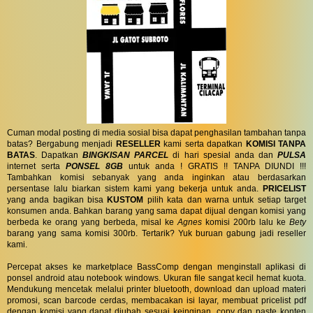
Cuman modal posting di media sosial bisa dapat penghasilan tambahan tanpa
batas? Bergabung menjadi
RESELLER
kami serta dapatkan
KOMISI TANPA
BATAS
. Dapatkan
BINGKISAN PARCEL
di hari spesial anda dan
PULSA
internet serta
PONSEL 8GB
untuk anda ! GRATIS !! TANPA DIUNDI !!!
Tambahkan komisi sebanyak yang anda inginkan atau berdasarkan
persentase lalu biarkan sistem kami yang bekerja untuk anda.
PRICELIST
yang anda bagikan bisa
KUSTOM
pilih kata dan warna untuk setiap target
konsumen anda. Bahkan barang yang sama dapat dijual dengan komisi yang
berbeda ke orang yang berbeda, misal ke
Agnes
komisi 200rb lalu ke
Bety
barang yang sama komisi 300rb. Tertarik? Yuk buruan gabung jadi reseller
kami.
Percepat akses ke marketplace BassComp dengan menginstall aplikasi di
ponsel android atau notebook windows. Ukuran file sangat kecil hemat kuota.
Mendukung mencetak melalui printer bluetooth, download dan upload materi
promosi, scan barcode cerdas, membacakan isi layar, membuat pricelist pdf
dengan komisi yang dapat diubah sesuai keinginan, copy dan paste konten