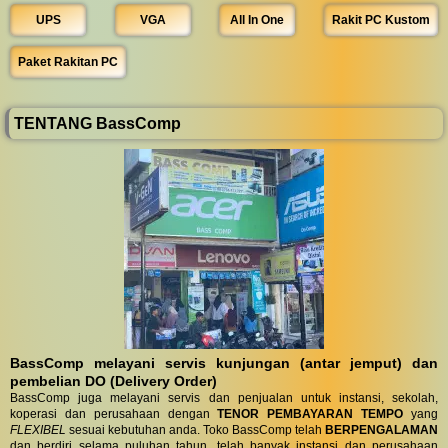
UPS
VGA
All In One
Rakit PC Kustom
Paket Rakitan PC
TENTANG BassComp
BassComp melayani servis kunjungan (antar jemput) dan
pembelian DO (Delivery Order)
BassComp juga melayani servis dan penjualan untuk instansi, sekolah,
koperasi dan perusahaan dengan
TENOR PEMBAYARAN TEMPO
yang
FLEXIBEL
sesuai kebutuhan anda. Toko BassComp telah
BERPENGALAMAN
dan berdiri selama puluhan tahun, telah banyak instansi dan perusahaan