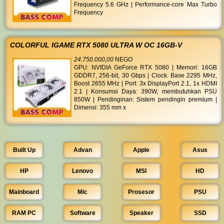
Frequency 5.6 GHz | Performance-core Max Turbo
Frequency
COLORFUL IGAME RTX 5080 ULTRA W OC 16GB-V
24.750.000,00
NEGO
GPU: NVIDIA GeForce RTX 5080 | Memori: 16GB
GDDR7, 256-bit, 30 Gbps | Clock: Base 2295 MHz,
Boost 2655 MHz | Port: 3x DisplayPort 2.1, 1x HDMI
2.1 | Konsumsi Daya: 390W, membutuhkan PSU
850W | Pendinginan: Sistem pendingin premium |
Dimensi: 355 mm x
Built Up
Advan
Apple
Asus
HP
Lenovo
MSI
HD
Mainboard
Mic
Prosesor
PSU
RAM PC
Software
Speaker
SSD