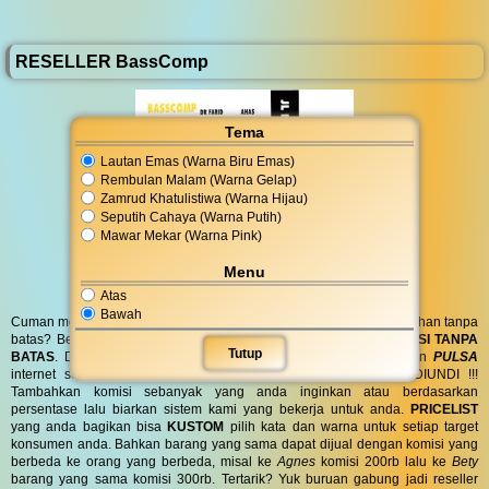
RESELLER BassComp
Tema
Lautan Emas (Warna Biru Emas)
Rembulan Malam (Warna Gelap)
Zamrud Khatulistiwa (Warna Hijau)
Seputih Cahaya (Warna Putih)
Mawar Mekar (Warna Pink)
Menu
Atas
Bawah
Cuman modal posting di media sosial bisa dapat penghasilan tambahan tanpa
batas? Bergabung menjadi
RESELLER
kami serta dapatkan
KOMISI TANPA
Tutup
BATAS
. Dapatkan
BINGKISAN PARCEL
di hari spesial anda dan
PULSA
internet serta
PONSEL 8GB
untuk anda ! GRATIS !! TANPA DIUNDI !!!
Tambahkan komisi sebanyak yang anda inginkan atau berdasarkan
persentase lalu biarkan sistem kami yang bekerja untuk anda.
PRICELIST
yang anda bagikan bisa
KUSTOM
pilih kata dan warna untuk setiap target
konsumen anda. Bahkan barang yang sama dapat dijual dengan komisi yang
berbeda ke orang yang berbeda, misal ke
Agnes
komisi 200rb lalu ke
Bety
barang yang sama komisi 300rb. Tertarik? Yuk buruan gabung jadi reseller