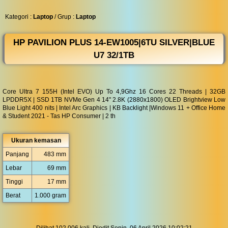
◀︎
...
Kategori :
Laptop
/ Grup :
Laptop
HP PAVILION PLUS 14-EW1005|6TU SILVER|BLUE
U7 32/1TB
Core Ultra 7 155H (Intel EVO) Up To 4,9Ghz 16 Cores 22 Threads | 32GB
LPDDR5X | SSD 1TB NVMe Gen 4 14" 2.8K (2880x1800) OLED Brightview Low
Blue Light 400 nits | Intel Arc Graphics | KB Backlight |Windows 11 + Office Home
& Student 2021 - Tas HP Consumer | 2 th
Ukuran kemasan
Panjang
483 mm
Lebar
69 mm
Tinggi
17 mm
Berat
1.000 gram