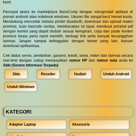
kami.
Percepat akses ke marketplace BassComp dengan menginstall aplikasi di
ponsel android atau notebook windows. Ukuran file sangat kecil hemat kuota.
Mendukung mencetak melalui printer bluetooth, download dan upload materi
promosi, scan barcode cerdas, membacakan isi layar, membuat pricelist pdf
dengan komisi yang dapat diubah sesuai keinginan, copy dan paste konten
promosi tanpa perlu repot memilih, berbagi link serta banyak kecanggihan
lainnya. Jangan sampai ketinggalan dengan teman yang lain, buruan
download aplikasinya.
Cek status servis, pembelian, garansi, kredit, sewa, inden dan lainnya secara
real-time
dengan cukup memasukkan
nomor HP
dan
nomor nota
anda ke
SIdu
(Sistem Informasi Terpadu)
.
SIdu
Reseller
Hadiah
Unduh Android
Unduh Windows
KATEGORI
Adaptor Laptop
Aksesoris