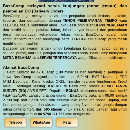
BassComp melayani servis kunjungan (antar jemput) dan
pembelian DO (Delivery Order)
BassComp juga melayani servis dan penjualan untuk instansi, sekolah,
koperasi dan perusahaan dengan
TENOR PEMBAYARAN TEMPO
yang
FLEXIBEL
sesuai kebutuhan anda. Toko BassComp telah
BERPENGALAMAN
dan berdiri selama puluhan tahun, telah banyak instansi dan perusahaan
besar mempercayai kehandalan teknisi kami. BassComp adalah toko
komputer termurah dan terlengkap serta
TERTUA
asli cilacap yang masih
berdiri sampai saat ini.
Dapatkan penawaran terbaik untuk kebutuhan komputer, laptop, ponsel /
seluler , printer, alat tulis, jaringan dan aksesoris anda. Bass Comp merupakan
MITRA BELANJA dan SERVIS TERPERCAYA
warga Cilacap dan sekitarnya.
Alamat BassComp
Jl Gatot Subroto no 47 Cilacap (100 meter selatan terminal) di pertigaan Jl
Jawa. BassComp melayani pembelian tunai, SIPLAH, BMT / Koperasi, EDC
(ATM Debit dan Kartu Kredit), QRIS, Transfer realtime terintegrasi, Kredit
melalui berbagai leasing.
KREDIT
di BassComp proses
CEPAT TANPA
SURVEY (RO)
ANTI RIBET !
Dapatkan
BONUS
aksesories spesial dari kami !
PILIH SENDIRI
Langsung tanpa diundi ! BassComp buka jam 08:00 sampai
21:00 tiap hari. BassComp satu satunya toko komputer, ponsel, laptop, alat
tulis, printer, jaringan dan aksesoris yang paling favorit dicari google dengan
rating
bintang 4.6/5 dari 595 ulasan
untuk area Cilacap. Jangan ragu untuk
menghubungi kami di
08 5756 111 777
atau dengan klik :
Telepon
WhatsApp
Peta