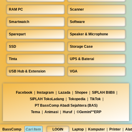
RAM PC
Scanner
Smartwatch
Software
Sparepart
Speaker & Microphone
SSD
Storage Case
Tinta
UPS & Baterai
USB Hub & Extension
VGA
Facebook
|
Instagram
|
Lazada
|
Shopee
|
SIPLAH BliBli
|
SIPLAH TokoLadang
|
Tokopedia
|
TikTok
|
PT BassComp Abadi Sejahtera (BAS)
Tema
|
Animasi
|
Huruf
|
©Gemini**ERP
BassComp
LOGIN
Laptop
|
Komputer
|
Printer
|
Alat