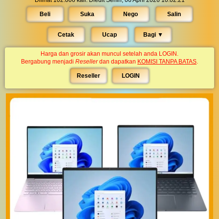
Dilihat 102.006 kali. Diedit Senin, 06 April 2026 10:02:21
Beli
Suka
Nego
Salin
Cetak
Ucap
Bagi ▼︎
Harga dan grosir akan muncul setelah anda LOGIN.
Bergabung menjadi
Reseller
dan dapatkan
KOMISI TANPA BATAS
.
Reseller
LOGIN