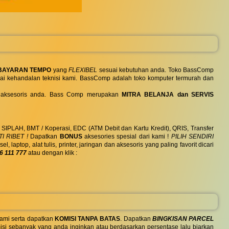
BAYARAN TEMPO
yang
FLEXIBEL
sesuai kebutuhan anda. Toko BassComp
ai kehandalan teknisi kami. BassComp adalah toko komputer termurah dan
 dan aksesoris anda. Bass Comp merupakan
MITRA BELANJA dan SERVIS
, SIPLAH, BMT / Koperasi, EDC (ATM Debit dan Kartu Kredit), QRIS, Transfer
I RIBET !
Dapatkan
BONUS
aksesories spesial dari kami !
PILIH SENDIRI
ptop, alat tulis, printer, jaringan dan aksesoris yang paling favorit dicari
6 111 777
atau dengan klik :
ami serta dapatkan
KOMISI TANPA BATAS
. Dapatkan
BINGKISAN PARCEL
si sebanyak yang anda inginkan atau berdasarkan persentase lalu biarkan