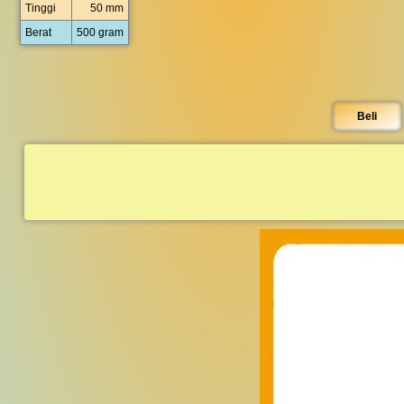
Tinggi
50 mm
Berat
500 gram
Beli