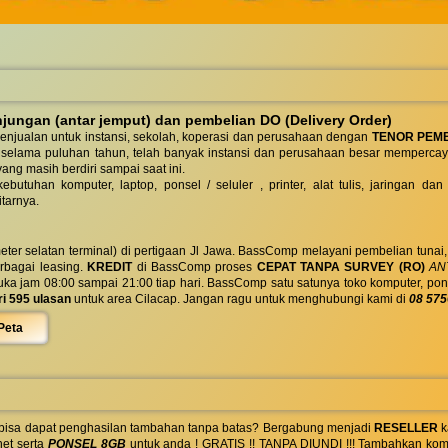
ungan (antar jemput) dan pembelian DO (Delivery Order)
enjualan untuk instansi, sekolah, koperasi dan perusahaan dengan
TENOR PEM
 selama puluhan tahun, telah banyak instansi dan perusahaan besar mempercay
yang masih berdiri sampai saat ini.
butuhan komputer, laptop, ponsel / seluler , printer, alat tulis, jaringan
tarnya.
eter selatan terminal) di pertigaan Jl Jawa. BassComp melayani pembelian tunai
berbagai leasing.
KREDIT
di BassComp proses
CEPAT TANPA SURVEY (RO)
ANT
jam 08:00 sampai 21:00 tiap hari. BassComp satu satunya toko komputer, ponsel, la
ri 595 ulasan
untuk area Cilacap. Jangan ragu untuk menghubungi kami di
08 575
Peta
 bisa dapat penghasilan tambahan tanpa batas? Bergabung menjadi
RESELLER
k
net serta
PONSEL 8GB
untuk anda ! GRATIS !! TANPA DIUNDI !!! Tambahkan komi