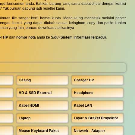
 target konsumen anda. Bahkan barang yang sama dapat dijual dengan komisi
? Yuk buruan gabung jadi reseller kami.
uran file sangat kecil hemat kuota. Mendukung mencetak melalui printer
 dengan komisi yang dapat diubah sesuai keinginan, copy dan paste konten
eman yang lain, buruan download aplikasinya.
r HP
dan
nomor nota
anda ke
SIdu
(Sistem Informasi Terpadu)
.
Casing
Charger HP
HD & SSD External
Headphone
Kabel HDMI
Kabel LAN
Laptop
Layar & Braket Proyektor
Mouse Keyboard Paket
Network - Adapter