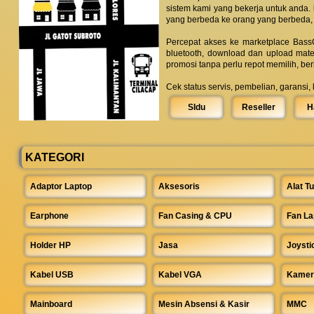
sistem kami yang bekerja untuk anda.
yang berbeda ke orang yang berbeda,
Percepat akses ke marketplace BassC
bluetooth, download dan upload mate
promosi tanpa perlu repot memilih, be
Cek status servis, pembelian, garansi,
SIdu
Reseller
H
KATEGORI
Adaptor Laptop
Aksesoris
Alat Tu
Earphone
Fan Casing & CPU
Fan La
Holder HP
Jasa
Joysti
Kabel USB
Kabel VGA
Kamer
Mainboard
Mesin Absensi & Kasir
MMC