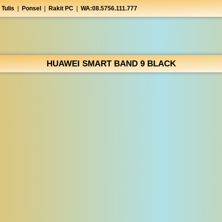
 Tulis
|
Ponsel
|
Rakit PC
|
WA:08.5756.111.777
HUAWEI SMART BAND 9 BLACK