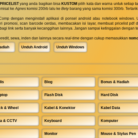
PRICELIST
yang anda bagikan bisa
KUSTOM
pilih kata dan warna untuk setiap
 misal ke
Agnes
komisi 200rb lalu ke
Bety
barang yang sama komisi 300rb. Tertarik
omp dengan menginstall aplikasi di ponsel android atau notebook windows. Uk
ri promosi, scan barcode cerdas, membacakan isi layar, membuat pricelist pdf
rbagi link serta banyak kecanggihan lainnya. Jangan sampai ketinggalan dengan t
 kredit, sewa, inden dan lainnya secara
real-time
dengan cukup memasukkan
nomo
adiah
Unduh Android
Unduh Windows
lis
Blog
Bonus & Hadiah
ptop
Flash Disk
Hard Disk
ck & Wheel
Kabel & Konektor
Kabel Data
a & CCTV
Keyboard
Komputer
Monitor
Mouse & Stylus Pen