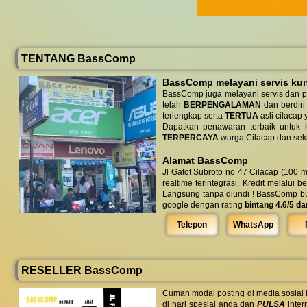
TENTANG BassComp
BassComp melayani servis kunj
BassComp juga melayani servis dan p
telah
BERPENGALAMAN
dan berdiri
terlengkap serta
TERTUA
asli cilacap 
Dapatkan penawaran terbaik untuk ke
TERPERCAYA
warga Cilacap dan seki
Alamat BassComp
Jl Gatot Subroto no 47 Cilacap (100 m
realtime terintegrasi, Kredit melalui 
Langsung tanpa diundi ! BassComp buka 
google dengan rating
bintang 4.6/5 da
Telepon
WhatsApp
RESELLER BassComp
Cuman modal posting di media sosial
di hari spesial anda dan
PULSA
inter