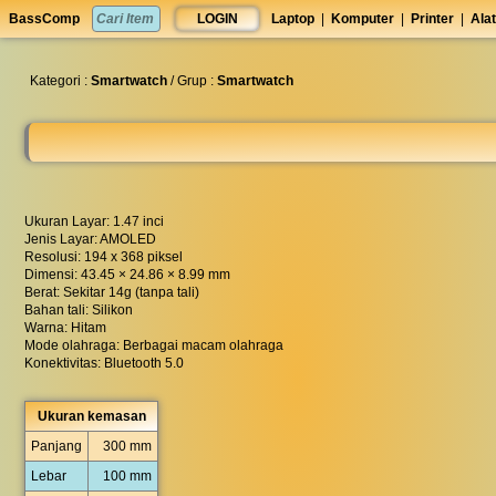
set
BassComp
LOGIN
Laptop
|
Komputer
|
Printer
|
Alat
anti
lelet
◀︎
Kategori :
Smartwatch
/ Grup :
Smartwatch
Ukuran Layar: 1.47 inci
Jenis Layar: AMOLED
Resolusi: 194 x 368 piksel
Dimensi: 43.45 × 24.86 × 8.99 mm
Berat: Sekitar 14g (tanpa tali)
Bahan tali: Silikon
Warna: Hitam
Mode olahraga: Berbagai macam olahraga
Konektivitas: Bluetooth 5.0
Ukuran kemasan
Panjang
300 mm
Lebar
100 mm