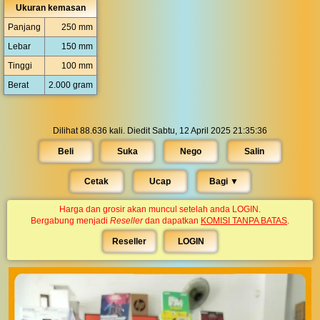
Ukuran kemasan
Panjang
250 mm
Lebar
150 mm
Tinggi
100 mm
Berat
2.000 gram
Dilihat 88.636 kali. Diedit Sabtu, 12 April 2025 21:35:36
Beli
Suka
Nego
Salin
Cetak
Ucap
Bagi ▼︎
Harga dan grosir akan muncul setelah anda LOGIN.
Bergabung menjadi
Reseller
dan dapatkan
KOMISI TANPA BATAS
.
Reseller
LOGIN