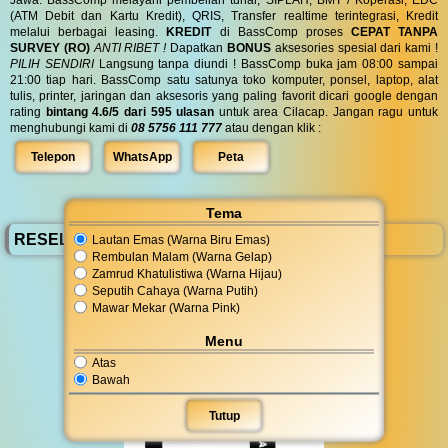
(ATM Debit dan Kartu Kredit), QRIS, Transfer realtime terintegrasi, Kredit
melalui berbagai leasing.
KREDIT
di BassComp proses
CEPAT TANPA
SURVEY (RO)
ANTI RIBET !
Dapatkan
BONUS
aksesories spesial dari kami !
PILIH SENDIRI
Langsung tanpa diundi ! BassComp buka jam 08:00 sampai
21:00 tiap hari. BassComp satu satunya toko komputer, ponsel, laptop, alat
tulis, printer, jaringan dan aksesoris yang paling favorit dicari google dengan
rating
bintang 4.6/5 dari 595 ulasan
untuk area Cilacap. Jangan ragu untuk
menghubungi kami di
08 5756 111 777
atau dengan klik :
Telepon
WhatsApp
Peta
Tema
RESELLER BassComp
Lautan Emas (Warna Biru Emas)
Rembulan Malam (Warna Gelap)
Zamrud Khatulistiwa (Warna Hijau)
Seputih Cahaya (Warna Putih)
Mawar Mekar (Warna Pink)
Menu
Atas
Bawah
Tutup