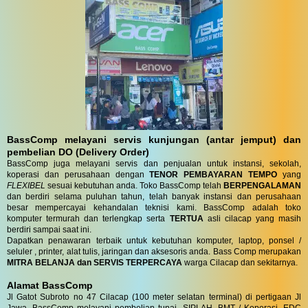
BassComp melayani servis kunjungan (antar jemput) dan
pembelian DO (Delivery Order)
BassComp juga melayani servis dan penjualan untuk instansi, sekolah,
koperasi dan perusahaan dengan
TENOR PEMBAYARAN TEMPO
yang
FLEXIBEL
sesuai kebutuhan anda. Toko BassComp telah
BERPENGALAMAN
dan berdiri selama puluhan tahun, telah banyak instansi dan perusahaan
besar mempercayai kehandalan teknisi kami. BassComp adalah toko
komputer termurah dan terlengkap serta
TERTUA
asli cilacap yang masih
berdiri sampai saat ini.
Dapatkan penawaran terbaik untuk kebutuhan komputer, laptop, ponsel /
seluler , printer, alat tulis, jaringan dan aksesoris anda. Bass Comp merupakan
MITRA BELANJA dan SERVIS TERPERCAYA
warga Cilacap dan sekitarnya.
Alamat BassComp
Jl Gatot Subroto no 47 Cilacap (100 meter selatan terminal) di pertigaan Jl
Jawa. BassComp melayani pembelian tunai, SIPLAH, BMT / Koperasi, EDC