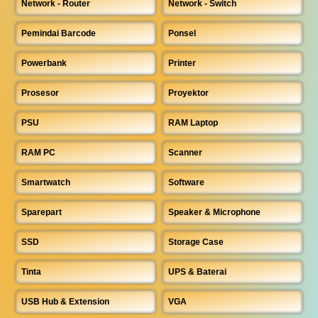
Network - Router
Network - Switch
Pemindai Barcode
Ponsel
Powerbank
Printer
Prosesor
Proyektor
PSU
RAM Laptop
RAM PC
Scanner
Smartwatch
Software
Sparepart
Speaker & Microphone
SSD
Storage Case
Tinta
UPS & Baterai
USB Hub & Extension
VGA