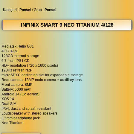
◀︎
...
Kategori :
Ponsel
/ Grup :
Ponsel
INFINIX SMART 9 NEO TITANIUM 4/128
Mediatek Helio G81
4GB RAM
128GB internal storage
6.7-inch IPS LCD
HD+ resolution (720 x 1600 pixels)
120Hz refresh rate
microSDXC dedicated slot for expandable storage
Rear camera: 13MP main camera + auxiliary lens
Front camera: 8MP
Battery: 5000 mAh
Android 14 (Go edition)
XOS 14
Dual SIM
IP54, dust and splash resistant
Loudspeaker with stereo speakers
3.5mm headphone jack
Neo Titanium.