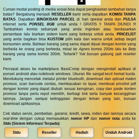
Cuman modal posting di media sosial bisa dapat penghasilan tambahan tanpa
batas? Bergabung menjadi
RESELLER
kami serta dapatkan
KOMISI TANPA
BATAS
. Dapatkan
BINGKISAN PARCEL
di hari spesial anda dan
PULSA
internet serta
PONSEL 8GB
untuk anda ! GRATIS !! TANPA DIUNDI !!!
Tambahkan komisi sebanyak yang anda inginkan atau berdasarkan
persentase lalu biarkan sistem kami yang bekerja untuk anda.
PRICELIST
yang anda bagikan bisa
KUSTOM
pilih kata dan warna untuk setiap target
konsumen anda. Bahkan barang yang sama dapat dijual dengan komisi yang
berbeda ke orang yang berbeda, misal ke
Agnes
komisi 200rb lalu ke
Bety
barang yang sama komisi 300rb. Tertarik? Yuk buruan gabung jadi reseller
kami.
Percepat akses ke marketplace BassComp dengan menginstall aplikasi di
ponsel android atau notebook windows. Ukuran file sangat kecil hemat kuota.
Mendukung mencetak melalui printer bluetooth, download dan upload materi
promosi, scan barcode cerdas, membacakan isi layar, membuat pricelist pdf
dengan komisi yang dapat diubah sesuai keinginan, copy dan paste konten
promosi tanpa perlu repot memilih, berbagi link serta banyak kecanggihan
lainnya. Jangan sampai ketinggalan dengan teman yang lain, buruan
download aplikasinya.
Cek status servis, pembelian, garansi, kredit, sewa, inden dan lainnya secara
real-time
dengan cukup memasukkan
nomor HP
dan
nomor nota
anda ke
SIdu
(Sistem Informasi Terpadu)
.
SIdu
Reseller
Hadiah
Unduh Android