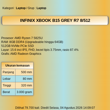
◀︎
...
Kategori :
Laptop
/ Grup :
Laptop
INFINIX XBOOK B15 GREY R7 8/512
Prosesor: AMD Ryzen 7 5825U
RAM: 8GB DDR4 (Upgradeable hingga 64GB)
512GB NVMe PCIe SSD
Layar: 15.6 inci IPS, FHD, bezel tipis 3.75mm, rasio 87.4%
Grafis: AMD Radeon Graphics
Ukuran kemasan
Panjang
500 mm
Lebar
80 mm
Tinggi
320 mm
Berat
3.000 gram
Dilihat 79.700 kali. Diedit Selasa, 04 Agustus 2026 14:09:07