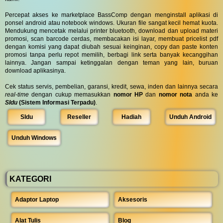
Percepat akses ke marketplace BassComp dengan menginstall aplikasi di
ponsel android atau notebook windows. Ukuran file sangat kecil hemat kuota.
Mendukung mencetak melalui printer bluetooth, download dan upload materi
promosi, scan barcode cerdas, membacakan isi layar, membuat pricelist pdf
dengan komisi yang dapat diubah sesuai keinginan, copy dan paste konten
promosi tanpa perlu repot memilih, berbagi link serta banyak kecanggihan
lainnya. Jangan sampai ketinggalan dengan teman yang lain, buruan
download aplikasinya.
Cek status servis, pembelian, garansi, kredit, sewa, inden dan lainnya secara
real-time
dengan cukup memasukkan
nomor HP
dan
nomor nota
anda ke
SIdu
(Sistem Informasi Terpadu)
.
SIdu
Reseller
Hadiah
Unduh Android
Unduh Windows
KATEGORI
Adaptor Laptop
Aksesoris
Alat Tulis
Blog