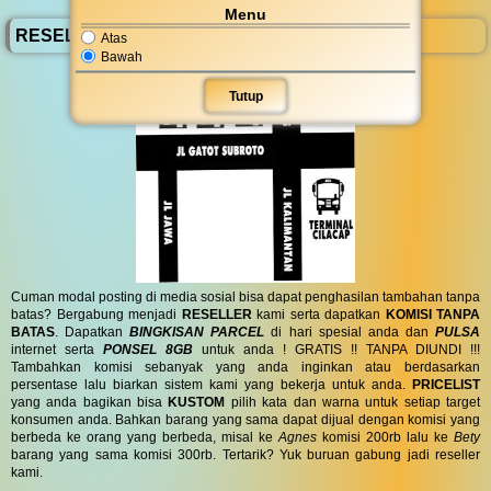
Menu
RESELLER BassComp
Atas
Bawah
Tutup
Cuman modal posting di media sosial bisa dapat penghasilan tambahan tanpa
batas? Bergabung menjadi
RESELLER
kami serta dapatkan
KOMISI TANPA
BATAS
. Dapatkan
BINGKISAN PARCEL
di hari spesial anda dan
PULSA
internet serta
PONSEL 8GB
untuk anda ! GRATIS !! TANPA DIUNDI !!!
Tambahkan komisi sebanyak yang anda inginkan atau berdasarkan
persentase lalu biarkan sistem kami yang bekerja untuk anda.
PRICELIST
yang anda bagikan bisa
KUSTOM
pilih kata dan warna untuk setiap target
konsumen anda. Bahkan barang yang sama dapat dijual dengan komisi yang
berbeda ke orang yang berbeda, misal ke
Agnes
komisi 200rb lalu ke
Bety
barang yang sama komisi 300rb. Tertarik? Yuk buruan gabung jadi reseller
kami.