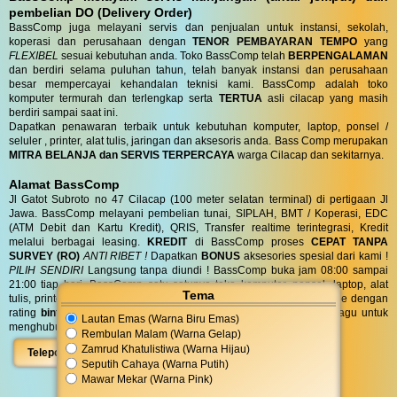
pembelian DO (Delivery Order)
BassComp juga melayani servis dan penjualan untuk instansi, sekolah,
koperasi dan perusahaan dengan
TENOR PEMBAYARAN TEMPO
yang
FLEXIBEL
sesuai kebutuhan anda. Toko BassComp telah
BERPENGALAMAN
dan berdiri selama puluhan tahun, telah banyak instansi dan perusahaan
besar mempercayai kehandalan teknisi kami. BassComp adalah toko
komputer termurah dan terlengkap serta
TERTUA
asli cilacap yang masih
berdiri sampai saat ini.
Dapatkan penawaran terbaik untuk kebutuhan komputer, laptop, ponsel /
seluler , printer, alat tulis, jaringan dan aksesoris anda. Bass Comp merupakan
MITRA BELANJA dan SERVIS TERPERCAYA
warga Cilacap dan sekitarnya.
Alamat BassComp
Jl Gatot Subroto no 47 Cilacap (100 meter selatan terminal) di pertigaan Jl
Jawa. BassComp melayani pembelian tunai, SIPLAH, BMT / Koperasi, EDC
(ATM Debit dan Kartu Kredit), QRIS, Transfer realtime terintegrasi, Kredit
melalui berbagai leasing.
KREDIT
di BassComp proses
CEPAT TANPA
SURVEY (RO)
ANTI RIBET !
Dapatkan
BONUS
aksesories spesial dari kami !
PILIH SENDIRI
Langsung tanpa diundi ! BassComp buka jam 08:00 sampai
21:00 tiap hari. BassComp satu satunya toko komputer, ponsel, laptop, alat
Tema
tulis, printer, jaringan dan aksesoris yang paling favorit dicari google dengan
rating
bintang 4.6/5 dari 595 ulasan
untuk area Cilacap. Jangan ragu untuk
Lautan Emas (Warna Biru Emas)
menghubungi kami di
08 5756 111 777
atau dengan klik :
Rembulan Malam (Warna Gelap)
Zamrud Khatulistiwa (Warna Hijau)
Telepon
WhatsApp
Peta
Seputih Cahaya (Warna Putih)
Mawar Mekar (Warna Pink)