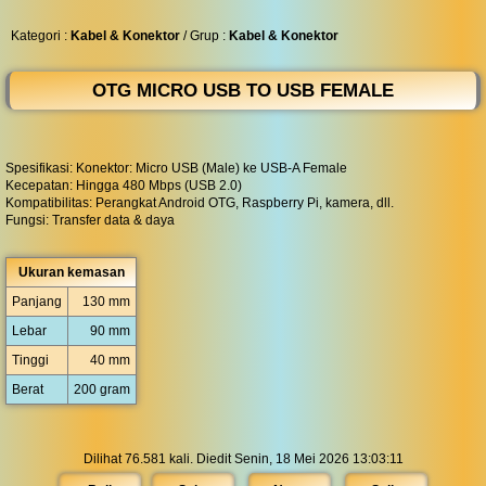
◀︎
...
Kategori :
Kabel & Konektor
/ Grup :
Kabel & Konektor
OTG MICRO USB TO USB FEMALE
Spesifikasi: Konektor: Micro USB (Male) ke USB-A Female
Kecepatan: Hingga 480 Mbps (USB 2.0)
Kompatibilitas: Perangkat Android OTG, Raspberry Pi, kamera, dll.
Fungsi: Transfer data & daya
Ukuran kemasan
Panjang
130 mm
Lebar
90 mm
Tinggi
40 mm
Berat
200 gram
Dilihat 76.581 kali. Diedit Senin, 18 Mei 2026 13:03:11