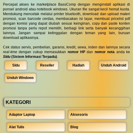
Percepat akses ke marketplace BassComp dengan menginstall aplikasi di
ponsel android atau notebook windows. Ukuran file sangat kecil hemat kuota.
Mendukung mencetak melalui printer bluetooth, download dan upload materi
promosi, scan barcode cerdas, membacakan isi layar, membuat pricelist pdf
dengan komisi yang dapat diubah sesuai keinginan, copy dan paste konten
promosi tanpa perlu repot memilih, berbagi link serta banyak kecanggihan
lainnya. Jangan sampai ketinggalan dengan teman yang lain, buruan
download aplikasinya.
Cek status servis, pembelian, garansi, kredit, sewa, inden dan lainnya secara
real-time
dengan cukup memasukkan
nomor HP
dan
nomor nota
anda ke
SIdu
(Sistem Informasi Terpadu)
.
SIdu
Reseller
Hadiah
Unduh Android
Unduh Windows
KATEGORI
Adaptor Laptop
Aksesoris
Alat Tulis
Blog