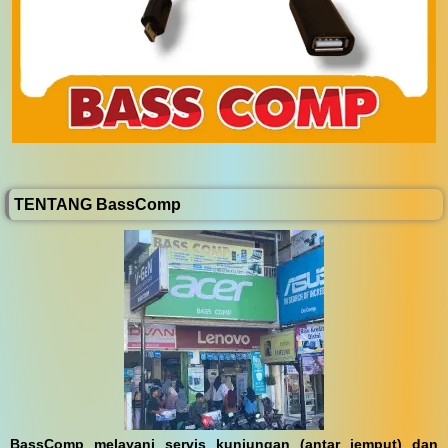
TENTANG BassComp
BassComp melayani servis kunjungan (antar jemput) dan