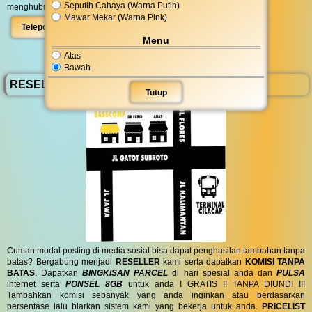
Seputih Cahaya (Warna Putih)
menghubungi kami di
08 5756 111 777
atau dengan klik :
Mawar Mekar (Warna Pink)
Telepon
WhatsApp
Peta
Menu
Atas
Bawah
RESELLER BassComp
Tutup
Cuman modal posting di media sosial bisa dapat penghasilan tambahan tanpa
batas? Bergabung menjadi
RESELLER
kami serta dapatkan
KOMISI TANPA
BATAS
. Dapatkan
BINGKISAN PARCEL
di hari spesial anda dan
PULSA
internet serta
PONSEL 8GB
untuk anda ! GRATIS !! TANPA DIUNDI !!!
Tambahkan komisi sebanyak yang anda inginkan atau berdasarkan
persentase lalu biarkan sistem kami yang bekerja untuk anda.
PRICELIST