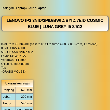
◀︎
...
Kategori :
Laptop
/ Grup :
Laptop
LENOVO IP3 3NID/3PID/BWID/BYID/7EID COSMIC
BLUE | LUNA GREY I5 8/512
Intel Core i5-13420H (base 2.10 GHz, turbo 4.60 GHz, 8 core, 12 thread)
8 GB DDR5-4800
512 GB SSD NVMe M.2
Layar 14″ WUXGA
Windows 11 Home
Office Home Student
Tas
*GRATIS MOUSE*
Ukuran kemasan
Panjang
670 mm
Lebar
200 mm
Tinggi
570 mm