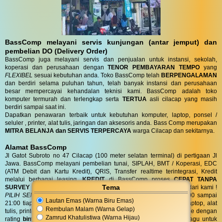
BassComp melayani servis kunjungan (antar jemput) dan
pembelian DO (Delivery Order)
BassComp juga melayani servis dan penjualan untuk instansi, sekolah,
koperasi dan perusahaan dengan
TENOR PEMBAYARAN TEMPO
yang
FLEXIBEL
sesuai kebutuhan anda. Toko BassComp telah
BERPENGALAMAN
dan berdiri selama puluhan tahun, telah banyak instansi dan perusahaan
besar mempercayai kehandalan teknisi kami. BassComp adalah toko
komputer termurah dan terlengkap serta
TERTUA
asli cilacap yang masih
berdiri sampai saat ini.
Dapatkan penawaran terbaik untuk kebutuhan komputer, laptop, ponsel /
seluler , printer, alat tulis, jaringan dan aksesoris anda. Bass Comp merupakan
MITRA BELANJA dan SERVIS TERPERCAYA
warga Cilacap dan sekitarnya.
Alamat BassComp
Jl Gatot Subroto no 47 Cilacap (100 meter selatan terminal) di pertigaan Jl
Jawa. BassComp melayani pembelian tunai, SIPLAH, BMT / Koperasi, EDC
(ATM Debit dan Kartu Kredit), QRIS, Transfer realtime terintegrasi, Kredit
melalui berbagai leasing.
KREDIT
di BassComp proses
CEPAT TANPA
Tema
SURVEY (RO)
ANTI RIBET !
Dapatkan
BONUS
aksesories spesial dari kami !
PILIH SENDIRI
Langsung tanpa diundi ! BassComp buka jam 08:00 sampai
Lautan Emas (Warna Biru Emas)
21:00 tiap hari. BassComp satu satunya toko komputer, ponsel, laptop, alat
Rembulan Malam (Warna Gelap)
tulis, printer, jaringan dan aksesoris yang paling favorit dicari google dengan
Zamrud Khatulistiwa (Warna Hijau)
rating
bintang 4.6/5 dari 595 ulasan
untuk area Cilacap. Jangan ragu untuk