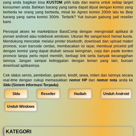
yang anda bagikan bisa
KUSTOM
pilih kata dan warna untuk setiap target
konsumen anda. Bahkan barang yang sama dapat dijual dengan komisi yang
berbeda ke orang yang berbeda, misal ke
Agnes
komisi 200rb lalu ke
Bety
barang yang sama komisi 300rb. Tertarik? Yuk buruan gabung jadi reseller
kami.
Percepat akses ke marketplace BassComp dengan menginstall aplikasi di
ponsel android atau notebook windows. Ukuran file sangat kecil hemat kuota.
Mendukung mencetak melalui printer bluetooth, download dan upload materi
promosi, scan barcode cerdas, membacakan isi layar, membuat pricelist pdf
dengan komisi yang dapat diubah sesuai keinginan, copy dan paste konten
promosi tanpa perlu repot memilih, berbagi link serta banyak kecanggihan
lainnya. Jangan sampai ketinggalan dengan teman yang lain, buruan
download aplikasinya.
Cek status servis, pembelian, garansi, kredit, sewa, inden dan lainnya secara
real-time
dengan cukup memasukkan
nomor HP
dan
nomor nota
anda ke
SIdu
(Sistem Informasi Terpadu)
.
SIdu
Reseller
Hadiah
Unduh Android
Unduh Windows
KATEGORI