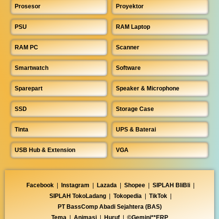
Prosesor
Proyektor
PSU
RAM Laptop
RAM PC
Scanner
Smartwatch
Software
Sparepart
Speaker & Microphone
SSD
Storage Case
Tinta
UPS & Baterai
USB Hub & Extension
VGA
Facebook
|
Instagram
|
Lazada
|
Shopee
|
SIPLAH BliBli
|
SIPLAH TokoLadang
|
Tokopedia
|
TikTok
|
PT BassComp Abadi Sejahtera (BAS)
Tema
|
Animasi
|
Huruf
|
©Gemini**ERP