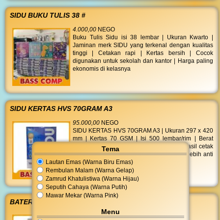
SIDU BUKU TULIS 38 #
4.000,00
NEGO
Buku Tulis Sidu isi 38 lembar | Ukuran Kwarto |
Jaminan merk SIDU yang terkenal dengan kualitas
tinggi | Cetakan rapi | Kertas bersih | Cocok
digunakan untuk sekolah dan kantor | Harga paling
ekonomis di kelasnya
SIDU KERTAS HVS 70GRAM A3
95.000,00
NEGO
SIDU KERTAS HVS 70GRAM A3 | Ukuran 297 x 420
mm | Kertas 70 GSM | Isi 500 lembar/rim | Berat
4366 gr | Putih polos cerah dan bersih | Hasil cetak
Tema
kontras tajam | Extra tebal ramah di printer lebih anti
Lautan Emas (Warna Biru Emas)
macet dibanding merk lain
Rembulan Malam (Warna Gelap)
Zamrud Khatulistiwa (Warna Hijau)
Seputih Cahaya (Warna Putih)
Mawar Mekar (Warna Pink)
BATERAI ALKALINE AAA 2S
Menu
14.000,00
NEGO