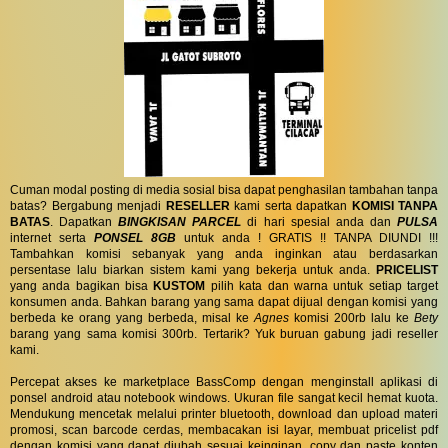
Cuman modal posting di media sosial bisa dapat penghasilan tambahan tanpa
batas? Bergabung menjadi
RESELLER
kami serta dapatkan
KOMISI TANPA
BATAS
. Dapatkan
BINGKISAN PARCEL
di hari spesial anda dan
PULSA
internet serta
PONSEL 8GB
untuk anda ! GRATIS !! TANPA DIUNDI !!!
Tambahkan komisi sebanyak yang anda inginkan atau berdasarkan
persentase lalu biarkan sistem kami yang bekerja untuk anda.
PRICELIST
yang anda bagikan bisa
KUSTOM
pilih kata dan warna untuk setiap target
konsumen anda. Bahkan barang yang sama dapat dijual dengan komisi yang
berbeda ke orang yang berbeda, misal ke
Agnes
komisi 200rb lalu ke
Bety
barang yang sama komisi 300rb. Tertarik? Yuk buruan gabung jadi reseller
kami.
Percepat akses ke marketplace BassComp dengan menginstall aplikasi di
ponsel android atau notebook windows. Ukuran file sangat kecil hemat kuota.
Mendukung mencetak melalui printer bluetooth, download dan upload materi
promosi, scan barcode cerdas, membacakan isi layar, membuat pricelist pdf
dengan komisi yang dapat diubah sesuai keinginan, copy dan paste konten