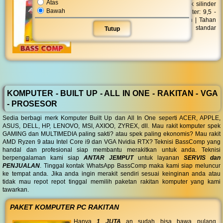
Atas
ABC Alkaline LR-03 MP AAA 2'S berbentuk silinder
Bawah
dengan tinggi maximum 44,5 mm | Diameter: 9,5 -
10,5 mm | Daya: 1,5 volt | Jumlah: 2 buah | Tahan
lama | Batu baterai ini telah memenuhi standar
Tutup
ramah lingkungan
KOMPUTER - BUILT UP - ALL IN ONE - RAKITAN - VGA
- PROSESOR
Sedia berbagi merk Komputer Built Up dan All In One seperti ACER, APPLE,
ASUS, DELL, HP, LENOVO, MSI, AXIOO, ZYREX, dll. Mau rakit komputer spek
GAMING dan MULTIMEDIA paling sakti? atau spek paling ekonomis? Mau rakit
AMD Ryzen 9 atau Intel Core i9 dan VGA Nvidia RTX? Teknisi BassComp yang
handal dan profesional siap membantu merakitkan untuk anda. Teknisi
berpengalaman kami siap
ANTAR JEMPUT
untuk layanan
SERVIS dan
PENJUALAN
. Tinggal kontak WhatsApp BassComp maka kami siap meluncur
ke tempat anda. Jika anda ingin merakit sendiri sesuai keinginan anda atau
tidak mau repot repot tinggal memilih paketan rakitan komputer yang kami
tawarkan.
PAKET KOMPUTER PC RAKITAN
Hanya
1 JUTA
an sudah bisa bawa pulang