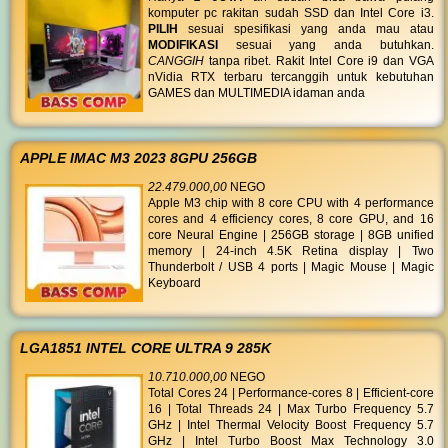
komputer pc rakitan sudah SSD dan Intel Core i3.
PILIH
sesuai spesifikasi yang anda mau atau
MODIFIKASI
sesuai yang anda butuhkan.
CANGGIH
tanpa ribet. Rakit Intel Core i9 dan VGA
nVidia RTX terbaru tercanggih untuk kebutuhan
GAMES dan MULTIMEDIA idaman anda
APPLE IMAC M3 2023 8GPU 256GB
22.479.000,00
NEGO
Apple M3 chip with 8 core CPU with 4 performance
cores and 4 efficiency cores, 8 core GPU, and 16
core Neural Engine | 256GB storage | 8GB unified
memory | 24-inch 4.5K Retina display | Two
Thunderbolt / USB 4 ports | Magic Mouse | Magic
Keyboard
LGA1851 INTEL CORE ULTRA 9 285K
10.710.000,00
NEGO
Total Cores 24 | Performance-cores 8 | Efficient-core
16 | Total Threads 24 | Max Turbo Frequency 5.7
GHz | Intel Thermal Velocity Boost Frequency 5.7
GHz | Intel Turbo Boost Max Technology 3.0