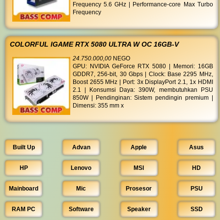
Frequency 5.6 GHz | Performance-core Max Turbo
Frequency
COLORFUL IGAME RTX 5080 ULTRA W OC 16GB-V
24.750.000,00
NEGO
GPU: NVIDIA GeForce RTX 5080 | Memori: 16GB
GDDR7, 256-bit, 30 Gbps | Clock: Base 2295 MHz,
Boost 2655 MHz | Port: 3x DisplayPort 2.1, 1x HDMI
2.1 | Konsumsi Daya: 390W, membutuhkan PSU
850W | Pendinginan: Sistem pendingin premium |
Dimensi: 355 mm x
Built Up
Advan
Apple
Asus
HP
Lenovo
MSI
HD
Mainboard
Mic
Prosesor
PSU
RAM PC
Software
Speaker
SSD