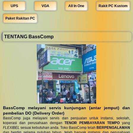
UPS
VGA
All In One
Rakit PC Kustom
Paket Rakitan PC
TENTANG BassComp
BassComp melayani servis kunjungan (antar jemput) dan
pembelian DO (Delivery Order)
BassComp juga melayani servis dan penjualan untuk instansi, sekolah,
koperasi dan perusahaan dengan
TENOR PEMBAYARAN TEMPO
yang
FLEXIBEL
sesuai kebutuhan anda. Toko BassComp telah
BERPENGALAMAN
dan berdiri selama puluhan tahun, telah banyak instansi dan perusahaan