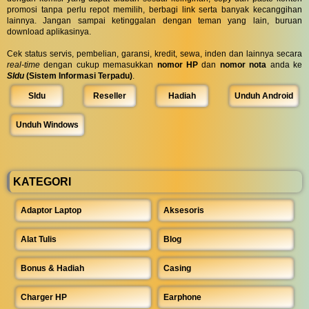
promosi tanpa perlu repot memilih, berbagi link serta banyak kecanggihan
lainnya. Jangan sampai ketinggalan dengan teman yang lain, buruan
download aplikasinya.
Cek status servis, pembelian, garansi, kredit, sewa, inden dan lainnya secara
real-time
dengan cukup memasukkan
nomor HP
dan
nomor nota
anda ke
SIdu
(Sistem Informasi Terpadu)
.
SIdu
Reseller
Hadiah
Unduh Android
Unduh Windows
KATEGORI
Adaptor Laptop
Aksesoris
Alat Tulis
Blog
Bonus & Hadiah
Casing
Charger HP
Earphone