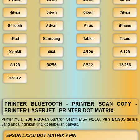
4jt-an
5jt-an
6jt-an
7jt-an
8jt lebih
Advan
Asus
iPhone
iPad
Samsung
Tablet
Tecno
XiaoMi
4/64
4/128
6/128
8/128
8/256
8/512
12/256
12/512
PRINTER BLUETOOTH - PRINTER SCAN COPY -
PRINTER LASERJET - PRINTER DOT MATRIX
Printer mulai
200 RIBU-an
Garansi Resmi, BISA NEGO
. Pilih
BONUS
sesuai
yang anda inginkan untuk pembelian banyak.
EPSON LX310 DOT MATRIX 9 PIN