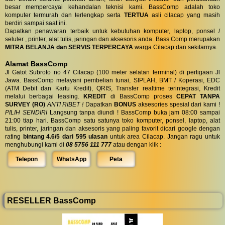
besar mempercayai kehandalan teknisi kami. BassComp adalah toko
komputer termurah dan terlengkap serta
TERTUA
asli cilacap yang masih
berdiri sampai saat ini.
Dapatkan penawaran terbaik untuk kebutuhan komputer, laptop, ponsel /
seluler , printer, alat tulis, jaringan dan aksesoris anda. Bass Comp merupakan
MITRA BELANJA dan SERVIS TERPERCAYA
warga Cilacap dan sekitarnya.
Alamat BassComp
Jl Gatot Subroto no 47 Cilacap (100 meter selatan terminal) di pertigaan Jl
Jawa. BassComp melayani pembelian tunai, SIPLAH, BMT / Koperasi, EDC
(ATM Debit dan Kartu Kredit), QRIS, Transfer realtime terintegrasi, Kredit
melalui berbagai leasing.
KREDIT
di BassComp proses
CEPAT TANPA
SURVEY (RO)
ANTI RIBET !
Dapatkan
BONUS
aksesories spesial dari kami !
PILIH SENDIRI
Langsung tanpa diundi ! BassComp buka jam 08:00 sampai
21:00 tiap hari. BassComp satu satunya toko komputer, ponsel, laptop, alat
tulis, printer, jaringan dan aksesoris yang paling favorit dicari google dengan
rating
bintang 4.6/5 dari 595 ulasan
untuk area Cilacap. Jangan ragu untuk
menghubungi kami di
08 5756 111 777
atau dengan klik :
Telepon
WhatsApp
Peta
RESELLER BassComp