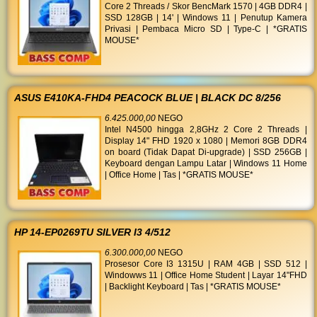
Core 2 Threads / Skor BencMark 1570 | 4GB DDR4 |
SSD 128GB | 14' | Windows 11 | Penutup Kamera
Privasi | Pembaca Micro SD | Type-C | *GRATIS
MOUSE*
ASUS E410KA-FHD4 PEACOCK BLUE | BLACK DC 8/256
6.425.000,00
NEGO
Intel N4500 hingga 2,8GHz 2 Core 2 Threads |
Display 14" FHD 1920 x 1080 | Memori 8GB DDR4
on board (Tidak Dapat Di-upgrade) | SSD 256GB |
Keyboard dengan Lampu Latar | Windows 11 Home
| Office Home | Tas | *GRATIS MOUSE*
HP 14-EP0269TU SILVER I3 4/512
6.300.000,00
NEGO
Prosesor Core I3 1315U | RAM 4GB | SSD 512 |
Windowws 11 | Office Home Student | Layar 14"FHD
| Backlight Keyboard | Tas | *GRATIS MOUSE*