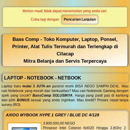
◀︎
...
Mohon maaf, tidak dapat menemukan yang anda cari.
Coba lagi dengan
Pencarian Lanjutan
Bass Comp - Toko Komputer, Laptop, Ponsel,
Printer, Alat Tulis Termurah dan Terlengkap di
Cilacap
Mitra Belanja dan Servis Terpercaya
LAPTOP - NOTEBOOK - NETBOOK
Laptop baru
mulai 3 JUTA-an
garansi resmi
BISA NEGO SAMPAI DEAL
. Mau
cari Notebook yang murah dan berkualitas? Mau cari Notebook Gaming dengan
spek yang cocok?
BassComp SOLUSINYA
. Harga yang pasti pas di kantong
dan pilih
BONUS
sesuai yang anda inginkan. Mau kredit? Proses cepat tanpa
survey (RO)
AXIOO MYBOOK HYPE 1 GREY / BLUE DC 4/128
3.800.000,00
NEGO
Prosesor Intel Celeron N4020 Hingga 2,8Ghz 2