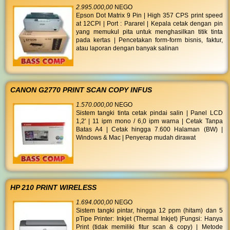
2.995.000,00
NEGO
Epson Dot Matrix 9 Pin | High 357 CPS print speed
at 12CPI | Port : Pararel | Kepala cetak dengan pin
yang memukul pita untuk menghasilkan titik tinta
pada kertas | Pencetakan form-form bisnis, faktur,
atau laporan dengan banyak salinan
CANON G2770 PRINT SCAN COPY INFUS
1.570.000,00
NEGO
Sistem tangki tinta cetak pindai salin | Panel LCD
1,2' | 11 ipm mono / 6,0 ipm warna | Cetak Tanpa
Batas A4 | Cetak hingga 7.600 Halaman (BW) |
Windows & Mac | Penyerap mudah dirawat
HP 210 PRINT WIRELESS
1.694.000,00
NEGO
Sistem tangki pintar, hingga 12 ppm (hitam) dan 5
pTipe Printer: Inkjet (Thermal Inkjet) |Fungsi: Hanya
Print (tidak memiliki fitur scan & copy) | Metode