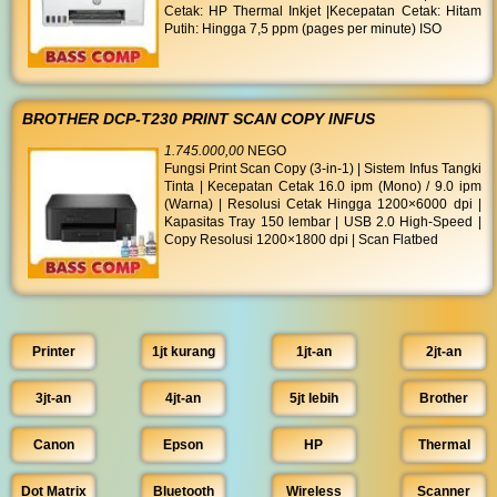
Cetak: HP Thermal Inkjet |Kecepatan Cetak: Hitam
Putih: Hingga 7,5 ppm (pages per minute) ISO
BROTHER DCP-T230 PRINT SCAN COPY INFUS
1.745.000,00
NEGO
Fungsi Print Scan Copy (3-in-1) | Sistem Infus Tangki
Tinta | Kecepatan Cetak 16.0 ipm (Mono) / 9.0 ipm
(Warna) | Resolusi Cetak Hingga 1200×6000 dpi |
Kapasitas Tray 150 lembar | USB 2.0 High-Speed |
Copy Resolusi 1200×1800 dpi | Scan Flatbed
Printer
1jt kurang
1jt-an
2jt-an
3jt-an
4jt-an
5jt lebih
Brother
Canon
Epson
HP
Thermal
Dot Matrix
Bluetooth
Wireless
Scanner