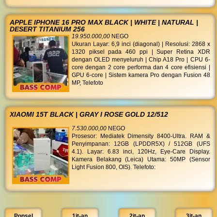
APPLE IPHONE 16 PRO MAX BLACK | WHITE | NATURAL |
DESERT TITANIUM 256
19.950.000,00
NEGO
Ukuran Layar: 6,9 inci (diagonal) | Resolusi: 2868 x
1320 piksel pada 460 ppi | Super Retina XDR
dengan OLED menyeluruh | Chip A18 Pro | CPU 6-
core dengan 2 core performa dan 4 core efisiensi |
GPU 6-core | Sistem kamera Pro dengan Fusion 48
MP, Telefoto
XIAOMI 15T BLACK | GRAY I ROSE GOLD 12/512
7.530.000,00
NEGO
Prosesor: Mediatek Dimensity 8400-Ultra. RAM &
Penyimpanan: 12GB (LPDDR5X) / 512GB (UFS
4.1). Layar: 6.83 inci, 120Hz, Eye-Care Display.
Kamera Belakang (Leica) Utama: 50MP (Sensor
Light Fusion 800, OIS). Telefoto:
Ponsel
1jt-an
2jt-an
3jt-an