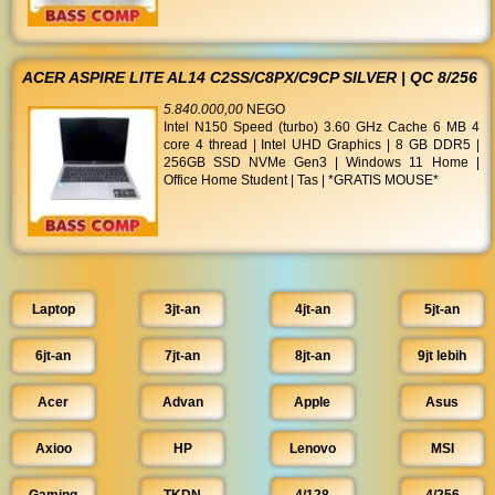
ACER ASPIRE LITE AL14 C2SS/C8PX/C9CP SILVER | QC 8/256
5.840.000,00
NEGO
Intel N150 Speed (turbo) 3.60 GHz Cache 6 MB 4
core 4 thread | Intel UHD Graphics | 8 GB DDR5 |
256GB SSD NVMe Gen3 | Windows 11 Home |
Office Home Student | Tas | *GRATIS MOUSE*
Laptop
3jt-an
4jt-an
5jt-an
6jt-an
7jt-an
8jt-an
9jt lebih
Acer
Advan
Apple
Asus
Axioo
HP
Lenovo
MSI