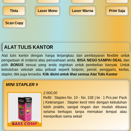
Tinta
Laser Mono
Laser Warna
Print Saja
Scan Copy
ALAT TULIS KANTOR
Alat tulis kantor dengan harga terjangkau dan pembayaran flexible untuk
pengadaan di instansi atau perusahaan anda.
BISA NEGO SAMPAI DEAL
dan
pilih
BONUS
sesuai yang anda inginkan untuk pembelian banyak. Untuk
kebutuhan sekolah atau pribadi seperti bolpoin, pensil, penggaris, kertas,
stapler, dkk juga tersedia.
Klik disini untuk lihat semua Alat Tulis Kantor
MINI STAPLER #
2.000,00
Refill : Staples No. 10 - No. 10E | Isi : 1 Pcs per Pack
| Keterangan : Stapler kecil mini dengan kebutuhan
lebih praktis, sangat ringan dan mudah dibawa
selama bertugas tanpa memakan tempat atau
merepotkan sama sekali