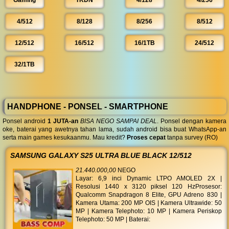
Gaming
TKDN
4/128
4/256
4/512
8/128
8/256
8/512
12/512
16/512
16/1TB
24/512
32/1TB
HANDPHONE - PONSEL - SMARTPHONE
Ponsel android
1 JUTA-an
BISA NEGO SAMPAI DEAL
. Ponsel dengan kamera
oke, baterai yang awetnya tahan lama, sudah android bisa buat WhatsApp-an
serta main games kesukaanmu. Mau kredit?
Proses cepat
tanpa survey (RO)
SAMSUNG GALAXY S25 ULTRA BLUE BLACK 12/512
21.440.000,00
NEGO
Layar: 6,9 inci Dynamic LTPO AMOLED 2X |
Resolusi 1440 x 3120 piksel 120 HzProsesor:
Qualcomm Snapdragon 8 Elite, GPU Adreno 830 |
Kamera Utama: 200 MP OIS | Kamera Ultrawide: 50
MP | Kamera Telephoto: 10 MP | Kamera Periskop
Telephoto: 50 MP | Baterai: