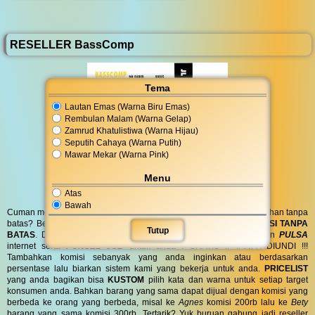
RESELLER BassComp
Tema
Lautan Emas (Warna Biru Emas)
Rembulan Malam (Warna Gelap)
Zamrud Khatulistiwa (Warna Hijau)
Seputih Cahaya (Warna Putih)
Mawar Mekar (Warna Pink)
Menu
Atas
Bawah
Cuman modal posting di media sosial bisa dapat penghasilan tambahan tanpa
batas? Bergabung menjadi
RESELLER
kami serta dapatkan
KOMISI TANPA
Tutup
BATAS
. Dapatkan
BINGKISAN PARCEL
di hari spesial anda dan
PULSA
internet serta
PONSEL 8GB
untuk anda ! GRATIS !! TANPA DIUNDI !!!
Tambahkan komisi sebanyak yang anda inginkan atau berdasarkan
persentase lalu biarkan sistem kami yang bekerja untuk anda.
PRICELIST
yang anda bagikan bisa
KUSTOM
pilih kata dan warna untuk setiap target
konsumen anda. Bahkan barang yang sama dapat dijual dengan komisi yang
berbeda ke orang yang berbeda, misal ke
Agnes
komisi 200rb lalu ke
Bety
barang yang sama komisi 300rb. Tertarik? Yuk buruan gabung jadi reseller