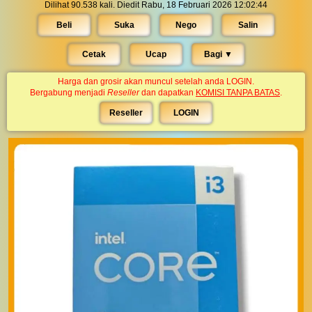
Dilihat 90.538 kali. Diedit Rabu, 18 Februari 2026 12:02:44
Beli
Suka
Nego
Salin
Cetak
Ucap
Bagi ▼︎
Harga dan grosir akan muncul setelah anda LOGIN.
Bergabung menjadi
Reseller
dan dapatkan
KOMISI TANPA BATAS
.
Reseller
LOGIN