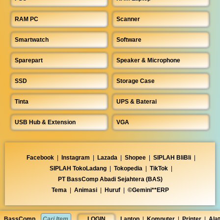
RAM PC
Scanner
Smartwatch
Software
Sparepart
Speaker & Microphone
SSD
Storage Case
Tinta
UPS & Baterai
USB Hub & Extension
VGA
Facebook
|
Instagram
|
Lazada
|
Shopee
|
SIPLAH BliBli
|
SIPLAH TokoLadang
|
Tokopedia
|
TikTok
|
PT BassComp Abadi Sejahtera (BAS)
Tema
|
Animasi
|
Huruf
|
©Gemini**ERP
BassComp
LOGIN
Laptop
|
Komputer
|
Printer
|
Alat