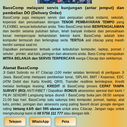
BassComp melayani servis kunjungan (antar jemput) dan
pembelian DO (Delivery Order)
BassComp juga melayani servis dan penjualan untuk instansi, sekolah,
koperasi dan perusahaan dengan
TENOR PEMBAYARAN TEMPO
yang
FLEXIBEL
sesuai kebutuhan anda. Toko BassComp telah
BERPENGALAMAN
dan berdiri selama puluhan tahun, telah banyak instansi dan perusahaan
besar mempercayai kehandalan teknisi kami. BassComp adalah toko
komputer termurah dan terlengkap serta
TERTUA
asli cilacap yang masih
berdiri sampai saat ini.
Dapatkan penawaran terbaik untuk kebutuhan komputer, laptop, ponsel /
seluler , printer, alat tulis, jaringan dan aksesoris anda. Bass Comp merupakan
MITRA BELANJA dan SERVIS TERPERCAYA
warga Cilacap dan sekitarnya.
Alamat BassComp
Jl Gatot Subroto no 47 Cilacap (100 meter selatan terminal) di pertigaan Jl
Jawa. BassComp melayani pembelian tunai, SIPLAH, BMT / Koperasi, EDC
(ATM Debit dan Kartu Kredit), QRIS, Transfer realtime terintegrasi, Kredit
melalui berbagai leasing.
KREDIT
di BassComp proses
CEPAT TANPA
SURVEY (RO)
ANTI RIBET !
Dapatkan
BONUS
aksesories spesial dari kami !
PILIH SENDIRI
Langsung tanpa diundi ! BassComp buka jam 08:00 sampai
21:00 tiap hari. BassComp satu satunya toko komputer, ponsel, laptop, alat
tulis, printer, jaringan dan aksesoris yang paling favorit dicari google dengan
rating
bintang 4.6/5 dari 595 ulasan
untuk area Cilacap. Jangan ragu untuk
menghubungi kami di
08 5756 111 777
atau dengan klik :
Telepon
WhatsApp
Peta