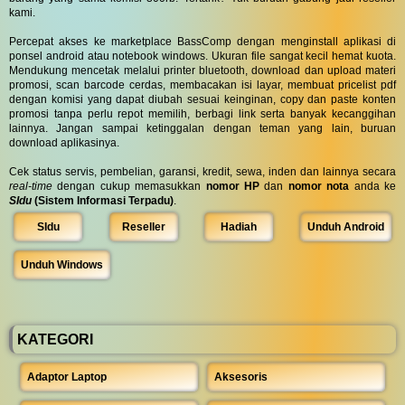
kami.
Percepat akses ke marketplace BassComp dengan menginstall aplikasi di
ponsel android atau notebook windows. Ukuran file sangat kecil hemat kuota.
Mendukung mencetak melalui printer bluetooth, download dan upload materi
promosi, scan barcode cerdas, membacakan isi layar, membuat pricelist pdf
dengan komisi yang dapat diubah sesuai keinginan, copy dan paste konten
promosi tanpa perlu repot memilih, berbagi link serta banyak kecanggihan
lainnya. Jangan sampai ketinggalan dengan teman yang lain, buruan
download aplikasinya.
Cek status servis, pembelian, garansi, kredit, sewa, inden dan lainnya secara
real-time
dengan cukup memasukkan
nomor HP
dan
nomor nota
anda ke
SIdu
(Sistem Informasi Terpadu)
.
SIdu
Reseller
Hadiah
Unduh Android
Unduh Windows
KATEGORI
Adaptor Laptop
Aksesoris