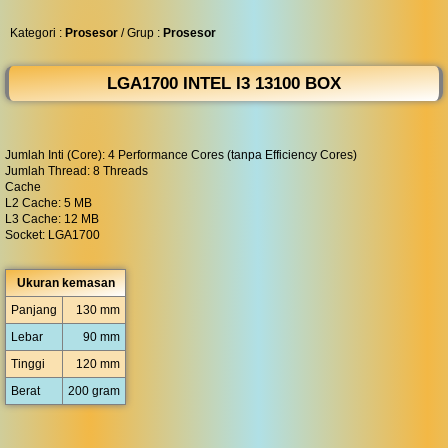
◀︎
...
Kategori :
Prosesor
/ Grup :
Prosesor
LGA1700 INTEL I3 13100 BOX
Jumlah Inti (Core): 4 Performance Cores (tanpa Efficiency Cores)
Jumlah Thread: 8 Threads
Cache
L2 Cache: 5 MB
L3 Cache: 12 MB
Socket: LGA1700
Ukuran kemasan
Panjang
130 mm
Lebar
90 mm
Tinggi
120 mm
Berat
200 gram