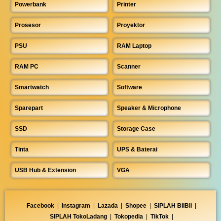
Powerbank
Printer
Prosesor
Proyektor
PSU
RAM Laptop
RAM PC
Scanner
Smartwatch
Software
Sparepart
Speaker & Microphone
SSD
Storage Case
Tinta
UPS & Baterai
USB Hub & Extension
VGA
Facebook
|
Instagram
|
Lazada
|
Shopee
|
SIPLAH BliBli
|
SIPLAH TokoLadang
|
Tokopedia
|
TikTok
|