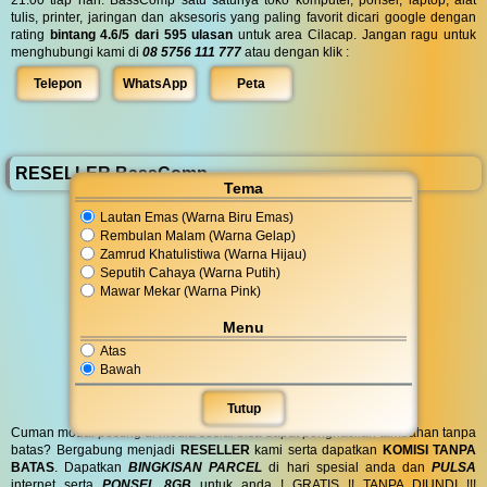
tulis, printer, jaringan dan aksesoris yang paling favorit dicari google dengan
rating
bintang 4.6/5 dari 595 ulasan
untuk area Cilacap. Jangan ragu untuk
menghubungi kami di
08 5756 111 777
atau dengan klik :
Telepon
WhatsApp
Peta
RESELLER BassComp
Tema
Lautan Emas (Warna Biru Emas)
Rembulan Malam (Warna Gelap)
Zamrud Khatulistiwa (Warna Hijau)
Seputih Cahaya (Warna Putih)
Mawar Mekar (Warna Pink)
Menu
Atas
Bawah
Tutup
Cuman modal posting di media sosial bisa dapat penghasilan tambahan tanpa
batas? Bergabung menjadi
RESELLER
kami serta dapatkan
KOMISI TANPA
BATAS
. Dapatkan
BINGKISAN PARCEL
di hari spesial anda dan
PULSA
internet serta
PONSEL 8GB
untuk anda ! GRATIS !! TANPA DIUNDI !!!