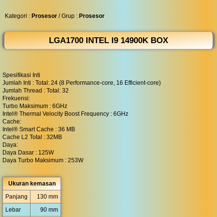
◀︎
...
Kategori :
Prosesor
/ Grup :
Prosesor
LGA1700 INTEL I9 14900K BOX
Spesifikasi Inti
Jumlah Inti : Total: 24 (8 Performance-core, 16 Efficient-core)
Jumlah Thread : Total: 32
Frekuensi:
Turbo Maksimum : 6GHz
Intel® Thermal Velocity Boost Frequency : 6GHz
Cache:
Intel® Smart Cache : 36 MB
Cache L2 Total : 32MB
Daya:
Daya Dasar : 125W
Daya Turbo Maksimum : 253W
Ukuran kemasan
Panjang
130 mm
Lebar
90 mm