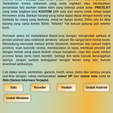
Tambahkan komisi sebanyak yang anda inginkan atau berdasarkan
persentase lalu biarkan sistem kami yang bekerja untuk anda.
PRICELIST
yang anda bagikan bisa
KUSTOM
pilih kata dan warna untuk setiap target
konsumen anda. Bahkan barang yang sama dapat dijual dengan komisi yang
berbeda ke orang yang berbeda, misal ke
Agnes
komisi 200rb lalu ke
Bety
barang yang sama komisi 300rb. Tertarik? Yuk buruan gabung jadi reseller
kami.
Percepat akses ke marketplace BassComp dengan menginstall aplikasi di
ponsel android atau notebook windows. Ukuran file sangat kecil hemat kuota.
Mendukung mencetak melalui printer bluetooth, download dan upload materi
promosi, scan barcode cerdas, membacakan isi layar, membuat pricelist pdf
dengan komisi yang dapat diubah sesuai keinginan, copy dan paste konten
promosi tanpa perlu repot memilih, berbagi link serta banyak kecanggihan
lainnya. Jangan sampai ketinggalan dengan teman yang lain, buruan
download aplikasinya.
Cek status servis, pembelian, garansi, kredit, sewa, inden dan lainnya secara
real-time
dengan cukup memasukkan
nomor HP
dan
nomor nota
anda ke
SIdu
(Sistem Informasi Terpadu)
.
SIdu
Reseller
Hadiah
Unduh Android
Unduh Windows