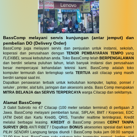
BassComp melayani servis kunjungan (antar jemput) dan
pembelian DO (Delivery Order)
BassComp juga melayani servis dan penjualan untuk instansi, sekolah,
koperasi dan perusahaan dengan
TENOR PEMBAYARAN TEMPO
yang
FLEXIBEL
sesuai kebutuhan anda. Toko BassComp telah
BERPENGALAMAN
dan berdiri selama puluhan tahun, telah banyak instansi dan perusahaan
besar mempercayai kehandalan teknisi kami. BassComp adalah toko
komputer termurah dan terlengkap serta
TERTUA
asli cilacap yang masih
berdiri sampai saat ini.
Dapatkan penawaran terbaik untuk kebutuhan komputer, laptop, ponsel /
seluler , printer, alat tulis, jaringan dan aksesoris anda. Bass Comp merupakan
MITRA BELANJA dan SERVIS TERPERCAYA
warga Cilacap dan sekitarnya.
Alamat BassComp
Jl Gatot Subroto no 47 Cilacap (100 meter selatan terminal) di pertigaan Jl
Jawa. BassComp melayani pembelian tunai, SIPLAH, BMT / Koperasi, EDC
(ATM Debit dan Kartu Kredit), QRIS, Transfer realtime terintegrasi, Kredit
melalui berbagai leasing.
KREDIT
di BassComp proses
CEPAT TANPA
SURVEY (RO)
ANTI RIBET !
Dapatkan
BONUS
aksesories spesial dari kami !
PILIH SENDIRI
Langsung tanpa diundi ! BassComp buka jam 08:00 sampai
21:00 tiap hari. BassComp satu satunya toko komputer, ponsel, laptop, alat