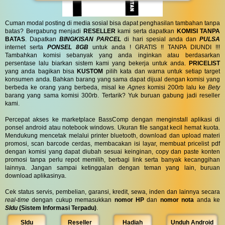
Cuman modal posting di media sosial bisa dapat penghasilan tambahan tanpa
batas? Bergabung menjadi
RESELLER
kami serta dapatkan
KOMISI TANPA
BATAS
. Dapatkan
BINGKISAN PARCEL
di hari spesial anda dan
PULSA
internet serta
PONSEL 8GB
untuk anda ! GRATIS !! TANPA DIUNDI !!!
Tambahkan komisi sebanyak yang anda inginkan atau berdasarkan
persentase lalu biarkan sistem kami yang bekerja untuk anda.
PRICELIST
yang anda bagikan bisa
KUSTOM
pilih kata dan warna untuk setiap target
konsumen anda. Bahkan barang yang sama dapat dijual dengan komisi yang
berbeda ke orang yang berbeda, misal ke
Agnes
komisi 200rb lalu ke
Bety
barang yang sama komisi 300rb. Tertarik? Yuk buruan gabung jadi reseller
kami.
Percepat akses ke marketplace BassComp dengan menginstall aplikasi di
ponsel android atau notebook windows. Ukuran file sangat kecil hemat kuota.
Mendukung mencetak melalui printer bluetooth, download dan upload materi
promosi, scan barcode cerdas, membacakan isi layar, membuat pricelist pdf
dengan komisi yang dapat diubah sesuai keinginan, copy dan paste konten
promosi tanpa perlu repot memilih, berbagi link serta banyak kecanggihan
lainnya. Jangan sampai ketinggalan dengan teman yang lain, buruan
download aplikasinya.
Cek status servis, pembelian, garansi, kredit, sewa, inden dan lainnya secara
real-time
dengan cukup memasukkan
nomor HP
dan
nomor nota
anda ke
SIdu
(Sistem Informasi Terpadu)
.
SIdu
Reseller
Hadiah
Unduh Android