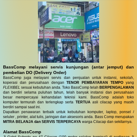
BassComp melayani servis kunjungan (antar jemput) dan
pembelian DO (Delivery Order)
BassComp juga melayani servis dan penjualan untuk instansi, sekolah,
koperasi dan perusahaan dengan
TENOR PEMBAYARAN TEMPO
yang
FLEXIBEL
sesuai kebutuhan anda. Toko BassComp telah
BERPENGALAMAN
dan berdiri selama puluhan tahun, telah banyak instansi dan perusahaan
besar mempercayai kehandalan teknisi kami. BassComp adalah toko
komputer termurah dan terlengkap serta
TERTUA
asli cilacap yang masih
berdiri sampai saat ini.
Dapatkan penawaran terbaik untuk kebutuhan komputer, laptop, ponsel /
seluler , printer, alat tulis, jaringan dan aksesoris anda. Bass Comp merupakan
MITRA BELANJA dan SERVIS TERPERCAYA
warga Cilacap dan sekitarnya.
Alamat BassComp
Jl Gatot Subroto no 47 Cilacap (100 meter selatan terminal) di pertigaan Jl