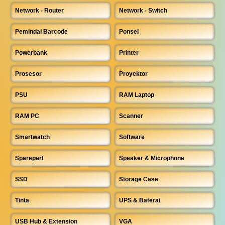
Network - Router
Network - Switch
Pemindai Barcode
Ponsel
Powerbank
Printer
Prosesor
Proyektor
PSU
RAM Laptop
RAM PC
Scanner
Smartwatch
Software
Sparepart
Speaker & Microphone
SSD
Storage Case
Tinta
UPS & Baterai
USB Hub & Extension
VGA