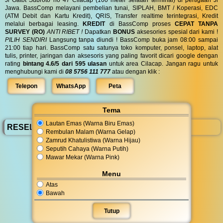
Jawa. BassComp melayani pembelian tunai, SIPLAH, BMT / Koperasi, EDC
(ATM Debit dan Kartu Kredit), QRIS, Transfer realtime terintegrasi, Kredit
melalui berbagai leasing.
KREDIT
di BassComp proses
CEPAT TANPA
SURVEY (RO)
ANTI RIBET !
Dapatkan
BONUS
aksesories spesial dari kami !
PILIH SENDIRI
Langsung tanpa diundi ! BassComp buka jam 08:00 sampai
21:00 tiap hari. BassComp satu satunya toko komputer, ponsel, laptop, alat
tulis, printer, jaringan dan aksesoris yang paling favorit dicari google dengan
rating
bintang 4.6/5 dari 595 ulasan
untuk area Cilacap. Jangan ragu untuk
menghubungi kami di
08 5756 111 777
atau dengan klik :
Telepon
WhatsApp
Peta
Tema
Lautan Emas (Warna Biru Emas)
RESELLER BassComp
Rembulan Malam (Warna Gelap)
Zamrud Khatulistiwa (Warna Hijau)
Seputih Cahaya (Warna Putih)
Mawar Mekar (Warna Pink)
Menu
Atas
Bawah
Tutup