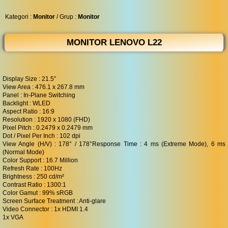
◀︎
...
Kategori :
Monitor
/ Grup :
Monitor
MONITOR LENOVO L22
Display Size : 21.5″
View Area : 476.1 x 267.8 mm
Panel : In-Plane Switching
Backlight : WLED
Aspect Ratio : 16:9
Resolution : 1920 x 1080 (FHD)
Pixel Pitch : 0.2479 x 0.2479 mm
Dot / Pixel Per Inch : 102 dpi
View Angle (H/V) : 178° / 178°Response Time : 4 ms (Extreme Mode), 6 ms
(Normal Mode)
Color Support : 16.7 Million
Refresh Rate : 100Hz
Brightness : 250 cd/m²
Contrast Ratio : 1300:1
Color Gamut : 99% sRGB
Screen Surface Treatment : Anti-glare
Video Connector : 1x HDMI 1.4
1x VGA