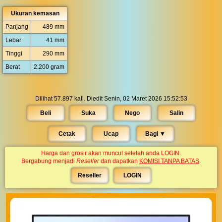
Ukuran kemasan
Panjang
489 mm
Lebar
41 mm
Tinggi
290 mm
Berat
2.200 gram
Dilihat 57.897 kali. Diedit Senin, 02 Maret 2026 15:52:53
Beli
Suka
Nego
Salin
Cetak
Ucap
Bagi ▼︎
Harga dan grosir akan muncul setelah anda LOGIN.
Bergabung menjadi
Reseller
dan dapatkan
KOMISI TANPA BATAS
.
Reseller
LOGIN