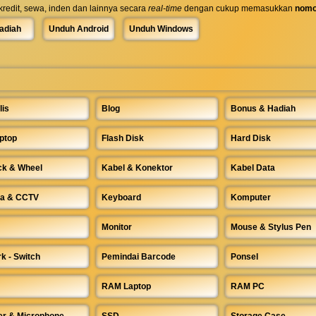
 kredit, sewa, inden dan lainnya secara
real-time
dengan cukup memasukkan
nomo
adiah
Unduh Android
Unduh Windows
lis
Blog
Bonus & Hadiah
ptop
Flash Disk
Hard Disk
ck & Wheel
Kabel & Konektor
Kabel Data
a & CCTV
Keyboard
Komputer
Monitor
Mouse & Stylus Pen
k - Switch
Pemindai Barcode
Ponsel
RAM Laptop
RAM PC