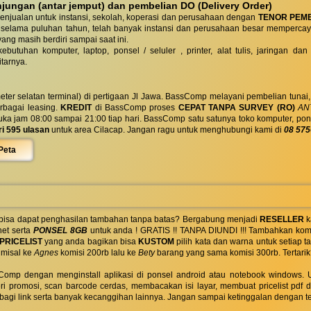
ungan (antar jemput) dan pembelian DO (Delivery Order)
enjualan untuk instansi, sekolah, koperasi dan perusahaan dengan
TENOR PEM
 selama puluhan tahun, telah banyak instansi dan perusahaan besar mempercay
yang masih berdiri sampai saat ini.
butuhan komputer, laptop, ponsel / seluler , printer, alat tulis, jaringan
tarnya.
eter selatan terminal) di pertigaan Jl Jawa. BassComp melayani pembelian tunai
berbagai leasing.
KREDIT
di BassComp proses
CEPAT TANPA SURVEY (RO)
ANT
jam 08:00 sampai 21:00 tiap hari. BassComp satu satunya toko komputer, ponsel, la
ri 595 ulasan
untuk area Cilacap. Jangan ragu untuk menghubungi kami di
08 575
Peta
 bisa dapat penghasilan tambahan tanpa batas? Bergabung menjadi
RESELLER
k
net serta
PONSEL 8GB
untuk anda ! GRATIS !! TANPA DIUNDI !!! Tambahkan komi
PRICELIST
yang anda bagikan bisa
KUSTOM
pilih kata dan warna untuk setiap
 misal ke
Agnes
komisi 200rb lalu ke
Bety
barang yang sama komisi 300rb. Tertarik
omp dengan menginstall aplikasi di ponsel android atau notebook windows. Uk
ri promosi, scan barcode cerdas, membacakan isi layar, membuat pricelist pdf
rbagi link serta banyak kecanggihan lainnya. Jangan sampai ketinggalan dengan t