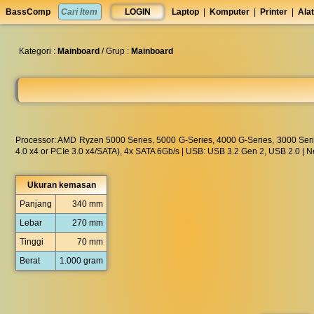
set
BassComp
LOGIN
Laptop
|
Komputer
|
Printer
|
Alat
anti
lelet
◀︎
Kategori :
Mainboard
/ Grup :
Mainboard
Processor: AMD Ryzen 5000 Series, 5000 G-Series, 4000 G-Series, 3000 Serie
4.0 x4 or PCIe 3.0 x4/SATA), 4x SATA 6Gb/s | USB: USB 3.2 Gen 2, USB 2.0 | N
Ukuran kemasan
Panjang
340 mm
Lebar
270 mm
Tinggi
70 mm
Berat
1.000 gram