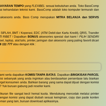
BAYARAN TEMPO
yang
FLEXIBEL
sesuai kebutuhan anda. Toko BassComp
ai kehandalan teknisi kami. BassComp adalah toko komputer termurah dan
 dan aksesoris anda. Bass Comp merupakan
MITRA BELANJA dan SERVIS
, SIPLAH, BMT / Koperasi, EDC (ATM Debit dan Kartu Kredit), QRIS, Transfer
I RIBET !
Dapatkan
BONUS
aksesories spesial dari kami !
PILIH SENDIRI
ptop, alat tulis, printer, jaringan dan aksesoris yang paling favorit dicari
6 111 777
atau dengan klik :
ami serta dapatkan
KOMISI TANPA BATAS
. Dapatkan
BINGKISAN PARCEL
si sebanyak yang anda inginkan atau berdasarkan persentase lalu biarkan
 target konsumen anda. Bahkan barang yang sama dapat dijual dengan komisi
? Yuk buruan gabung jadi reseller kami.
uran file sangat kecil hemat kuota. Mendukung mencetak melalui printer
 dengan komisi yang dapat diubah sesuai keinginan, copy dan paste konten
eman yang lain, buruan download aplikasinya.