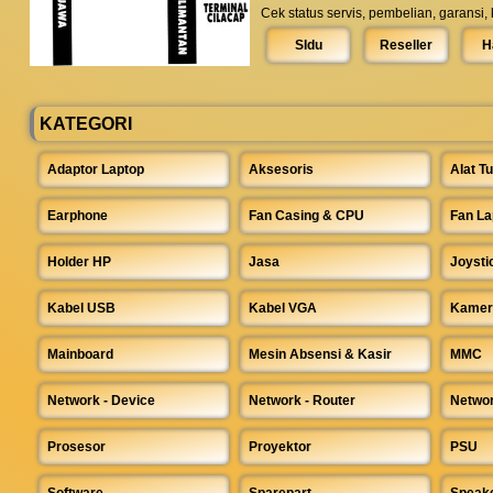
Cek status servis, pembelian, garansi,
SIdu
Reseller
H
KATEGORI
Adaptor Laptop
Aksesoris
Alat Tu
Earphone
Fan Casing & CPU
Fan La
Holder HP
Jasa
Joysti
Kabel USB
Kabel VGA
Kamer
Mainboard
Mesin Absensi & Kasir
MMC
Network - Device
Network - Router
Networ
Prosesor
Proyektor
PSU