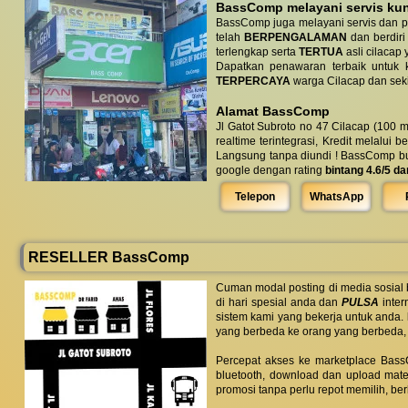
BassComp melayani servis kunj
BassComp juga melayani servis dan p
telah
BERPENGALAMAN
dan berdiri
terlengkap serta
TERTUA
asli cilacap 
Dapatkan penawaran terbaik untuk ke
TERPERCAYA
warga Cilacap dan seki
Alamat BassComp
Jl Gatot Subroto no 47 Cilacap (100 m
realtime terintegrasi, Kredit melalui 
Langsung tanpa diundi ! BassComp buka 
google dengan rating
bintang 4.6/5 da
Telepon
WhatsApp
RESELLER BassComp
Cuman modal posting di media sosial
di hari spesial anda dan
PULSA
inter
sistem kami yang bekerja untuk anda.
yang berbeda ke orang yang berbeda,
Percepat akses ke marketplace BassC
bluetooth, download dan upload mate
promosi tanpa perlu repot memilih, be