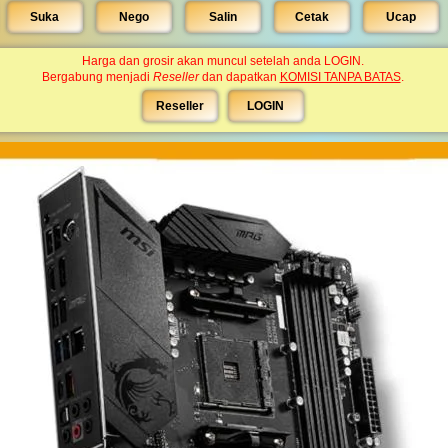
Suka
Nego
Salin
Cetak
Ucap
Harga dan grosir akan muncul setelah anda LOGIN.
Bergabung menjadi
Reseller
dan dapatkan
KOMISI TANPA BATAS
.
Reseller
LOGIN