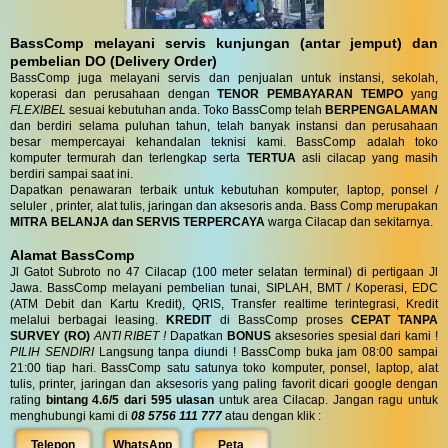
BassComp melayani servis kunjungan (antar jemput) dan
pembelian DO (Delivery Order)
BassComp juga melayani servis dan penjualan untuk instansi, sekolah,
koperasi dan perusahaan dengan
TENOR PEMBAYARAN TEMPO
yang
FLEXIBEL
sesuai kebutuhan anda. Toko BassComp telah
BERPENGALAMAN
dan berdiri selama puluhan tahun, telah banyak instansi dan perusahaan
besar mempercayai kehandalan teknisi kami. BassComp adalah toko
komputer termurah dan terlengkap serta
TERTUA
asli cilacap yang masih
berdiri sampai saat ini.
Dapatkan penawaran terbaik untuk kebutuhan komputer, laptop, ponsel /
seluler , printer, alat tulis, jaringan dan aksesoris anda. Bass Comp merupakan
MITRA BELANJA dan SERVIS TERPERCAYA
warga Cilacap dan sekitarnya.
Alamat BassComp
Jl Gatot Subroto no 47 Cilacap (100 meter selatan terminal) di pertigaan Jl
Jawa. BassComp melayani pembelian tunai, SIPLAH, BMT / Koperasi, EDC
(ATM Debit dan Kartu Kredit), QRIS, Transfer realtime terintegrasi, Kredit
melalui berbagai leasing.
KREDIT
di BassComp proses
CEPAT TANPA
SURVEY (RO)
ANTI RIBET !
Dapatkan
BONUS
aksesories spesial dari kami !
PILIH SENDIRI
Langsung tanpa diundi ! BassComp buka jam 08:00 sampai
21:00 tiap hari. BassComp satu satunya toko komputer, ponsel, laptop, alat
tulis, printer, jaringan dan aksesoris yang paling favorit dicari google dengan
rating
bintang 4.6/5 dari 595 ulasan
untuk area Cilacap. Jangan ragu untuk
menghubungi kami di
08 5756 111 777
atau dengan klik :
Telepon
WhatsApp
Peta