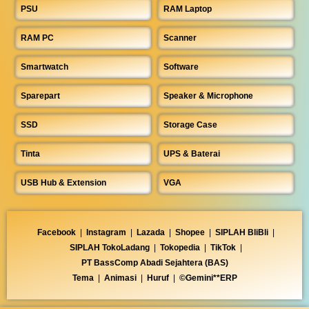
PSU
RAM Laptop
RAM PC
Scanner
Smartwatch
Software
Sparepart
Speaker & Microphone
SSD
Storage Case
Tinta
UPS & Baterai
USB Hub & Extension
VGA
Facebook
|
Instagram
|
Lazada
|
Shopee
|
SIPLAH BliBli
|
SIPLAH TokoLadang
|
Tokopedia
|
TikTok
|
PT BassComp Abadi Sejahtera (BAS)
Tema
|
Animasi
|
Huruf
|
©Gemini**ERP