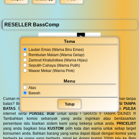
RESELLER BassComp
Tema
Lautan Emas (Warna Biru Emas)
Rembulan Malam (Warna Gelap)
Zamrud Khatulistiwa (Warna Hijau)
Seputih Cahaya (Warna Putih)
Mawar Mekar (Warna Pink)
Menu
Atas
Bawah
Cuman modal posting di media sosial bisa dapat penghasilan tambahan tanpa
batas? Bergabung menjadi
RESELLER
kami serta dapatkan
KOMISI TANPA
Tutup
BATAS
. Dapatkan
BINGKISAN PARCEL
di hari spesial anda dan
PULSA
internet serta
PONSEL 8GB
untuk anda ! GRATIS !! TANPA DIUNDI !!!
Tambahkan komisi sebanyak yang anda inginkan atau berdasarkan
persentase lalu biarkan sistem kami yang bekerja untuk anda.
PRICELIST
yang anda bagikan bisa
KUSTOM
pilih kata dan warna untuk setiap target
konsumen anda. Bahkan barang yang sama dapat dijual dengan komisi yang
berbeda ke orang yang berbeda, misal ke
Agnes
komisi 200rb lalu ke
Bety