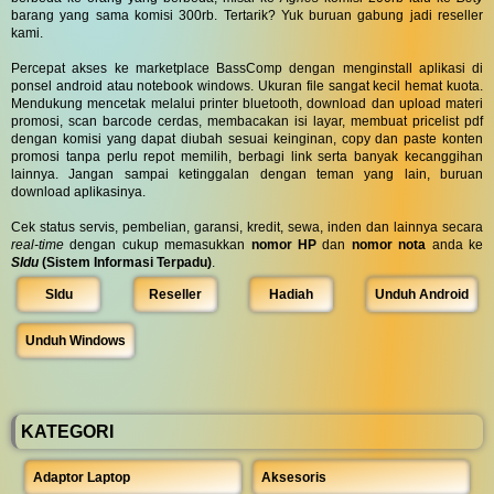
barang yang sama komisi 300rb. Tertarik? Yuk buruan gabung jadi reseller
kami.
Percepat akses ke marketplace BassComp dengan menginstall aplikasi di
ponsel android atau notebook windows. Ukuran file sangat kecil hemat kuota.
Mendukung mencetak melalui printer bluetooth, download dan upload materi
promosi, scan barcode cerdas, membacakan isi layar, membuat pricelist pdf
dengan komisi yang dapat diubah sesuai keinginan, copy dan paste konten
promosi tanpa perlu repot memilih, berbagi link serta banyak kecanggihan
lainnya. Jangan sampai ketinggalan dengan teman yang lain, buruan
download aplikasinya.
Cek status servis, pembelian, garansi, kredit, sewa, inden dan lainnya secara
real-time
dengan cukup memasukkan
nomor HP
dan
nomor nota
anda ke
SIdu
(Sistem Informasi Terpadu)
.
SIdu
Reseller
Hadiah
Unduh Android
Unduh Windows
KATEGORI
Adaptor Laptop
Aksesoris