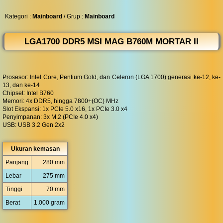
◀︎
...
Kategori :
Mainboard
/ Grup :
Mainboard
LGA1700 DDR5 MSI MAG B760M MORTAR II
Prosesor: Intel Core, Pentium Gold, dan Celeron (LGA 1700) generasi ke-12, ke-
13, dan ke-14
Chipset: Intel B760
Memori: 4x DDR5, hingga 7800+(OC) MHz
Slot Ekspansi: 1x PCIe 5.0 x16, 1x PCIe 3.0 x4
Penyimpanan: 3x M.2 (PCIe 4.0 x4)
USB: USB 3.2 Gen 2x2
Ukuran kemasan
Panjang
280 mm
Lebar
275 mm
Tinggi
70 mm
Berat
1.000 gram