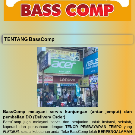
TENTANG BassComp
BassComp melayani servis kunjungan (antar jemput) dan
pembelian DO (Delivery Order)
BassComp juga melayani servis dan penjualan untuk instansi, sekolah,
koperasi dan perusahaan dengan
TENOR PEMBAYARAN TEMPO
yang
FLEXIBEL
sesuai kebutuhan anda. Toko BassComp telah
BERPENGALAMAN