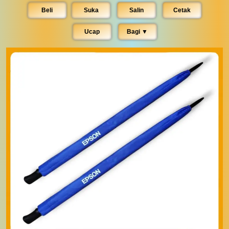
Beli
Suka
Salin
Cetak
Ucap
Bagi ▼︎