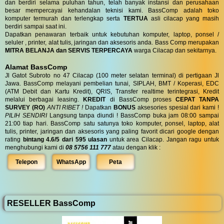
dan berdiri selama puluhan tahun, telah banyak instansi dan perusahaan
besar mempercayai kehandalan teknisi kami. BassComp adalah toko
komputer termurah dan terlengkap serta
TERTUA
asli cilacap yang masih
berdiri sampai saat ini.
Dapatkan penawaran terbaik untuk kebutuhan komputer, laptop, ponsel /
seluler , printer, alat tulis, jaringan dan aksesoris anda. Bass Comp merupakan
MITRA BELANJA dan SERVIS TERPERCAYA
warga Cilacap dan sekitarnya.
Alamat BassComp
Jl Gatot Subroto no 47 Cilacap (100 meter selatan terminal) di pertigaan Jl
Jawa. BassComp melayani pembelian tunai, SIPLAH, BMT / Koperasi, EDC
(ATM Debit dan Kartu Kredit), QRIS, Transfer realtime terintegrasi, Kredit
melalui berbagai leasing.
KREDIT
di BassComp proses
CEPAT TANPA
SURVEY (RO)
ANTI RIBET !
Dapatkan
BONUS
aksesories spesial dari kami !
PILIH SENDIRI
Langsung tanpa diundi ! BassComp buka jam 08:00 sampai
21:00 tiap hari. BassComp satu satunya toko komputer, ponsel, laptop, alat
tulis, printer, jaringan dan aksesoris yang paling favorit dicari google dengan
rating
bintang 4.6/5 dari 595 ulasan
untuk area Cilacap. Jangan ragu untuk
menghubungi kami di
08 5756 111 777
atau dengan klik :
Telepon
WhatsApp
Peta
RESELLER BassComp