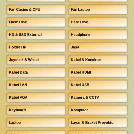
Fan Casing & CPU
Fan Laptop
Flash Disk
Hard Disk
HD & SSD External
Headphone
Holder HP
Jasa
Joystick & Wheel
Kabel & Konektor
Kabel Data
Kabel HDMI
Kabel LAN
Kabel USB
Kabel VGA
Kamera & CCTV
Keyboard
Komputer
Laptop
Layar & Braket Proyektor