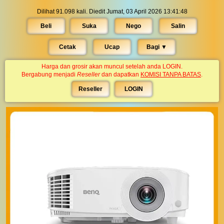
Dilihat 91.098 kali. Diedit Jumat, 03 April 2026 13:41:48
Beli
Suka
Nego
Salin
Cetak
Ucap
Bagi ▼︎
Harga dan grosir akan muncul setelah anda LOGIN.
Bergabung menjadi
Reseller
dan dapatkan
KOMISI TANPA BATAS
.
Reseller
LOGIN