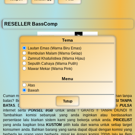
RESELLER BassComp
Tema
Lautan Emas (Warna Biru Emas)
Rembulan Malam (Warna Gelap)
Zamrud Khatulistiwa (Warna Hijau)
Seputih Cahaya (Warna Putih)
Mawar Mekar (Warna Pink)
Menu
Atas
Bawah
Cuman modal posting di media sosial bisa dapat penghasilan tambahan tanpa
batas? Bergabung menjadi
RESELLER
kami serta dapatkan
KOMISI TANPA
Tutup
BATAS
. Dapatkan
BINGKISAN PARCEL
di hari spesial anda dan
PULSA
internet serta
PONSEL 8GB
untuk anda ! GRATIS !! TANPA DIUNDI !!!
Tambahkan komisi sebanyak yang anda inginkan atau berdasarkan
persentase lalu biarkan sistem kami yang bekerja untuk anda.
PRICELIST
yang anda bagikan bisa
KUSTOM
pilih kata dan warna untuk setiap target
konsumen anda. Bahkan barang yang sama dapat dijual dengan komisi yang
berbeda ke orang yang berbeda, misal ke
Agnes
komisi 200rb lalu ke
Bety