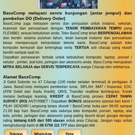
BassComp melayani servis kunjungan (antar jemput) dan
pembelian DO (Delivery Order)
BassComp juga melayani servis dan penjualan untuk instansi, sekolah,
koperasi dan perusahaan dengan
TENOR PEMBAYARAN TEMPO
yang
FLEXIBEL
sesuai kebutuhan anda. Toko BassComp telah
BERPENGALAMAN
dan berdiri selama puluhan tahun, telah banyak instansi dan perusahaan
besar mempercayai kehandalan teknisi kami. BassComp adalah toko
komputer termurah dan terlengkap serta
TERTUA
asli cilacap yang masih
berdiri sampai saat ini.
Dapatkan penawaran terbaik untuk kebutuhan komputer, laptop, ponsel /
seluler , printer, alat tulis, jaringan dan aksesoris anda. Bass Comp merupakan
MITRA BELANJA dan SERVIS TERPERCAYA
warga Cilacap dan sekitarnya.
Alamat BassComp
Jl Gatot Subroto no 47 Cilacap (100 meter selatan terminal) di pertigaan Jl
Jawa. BassComp melayani pembelian tunai, SIPLAH, BMT / Koperasi, EDC
(ATM Debit dan Kartu Kredit), QRIS, Transfer realtime terintegrasi, Kredit
melalui berbagai leasing.
KREDIT
di BassComp proses
CEPAT TANPA
SURVEY (RO)
ANTI RIBET !
Dapatkan
BONUS
aksesories spesial dari kami !
PILIH SENDIRI
Langsung tanpa diundi ! BassComp buka jam 08:00 sampai
21:00 tiap hari. BassComp satu satunya toko komputer, ponsel, laptop, alat
tulis, printer, jaringan dan aksesoris yang paling favorit dicari google dengan
rating
bintang 4.6/5 dari 595 ulasan
untuk area Cilacap. Jangan ragu untuk
menghubungi kami di
08 5756 111 777
atau dengan klik :
Telepon
WhatsApp
Peta