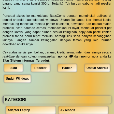
barang yang sama komisi 300rb. Tertarik? Yuk buruan gabung jadi reseller
kami.
Percepat akses ke marketplace BassComp dengan menginstall aplikasi di
ponsel android atau notebook windows. Ukuran file sangat kecil hemat kuota.
Mendukung mencetak melalui printer bluetooth, download dan upload materi
promosi, scan barcode cerdas, membacakan isi layar, membuat pricelist pdf
dengan komisi yang dapat diubah sesuai keinginan, copy dan paste konten
promosi tanpa perlu repot memilih, berbagi link serta banyak kecanggihan
lainnya. Jangan sampai ketinggalan dengan teman yang lain, buruan
download aplikasinya.
Cek status servis, pembelian, garansi, kredit, sewa, inden dan lainnya secara
real-time
dengan cukup memasukkan
nomor HP
dan
nomor nota
anda ke
SIdu
(Sistem Informasi Terpadu)
.
SIdu
Reseller
Hadiah
Unduh Android
Unduh Windows
KATEGORI
Adaptor Laptop
Aksesoris