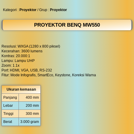
◀︎
...
Kategori :
Proyektor
/ Grup :
Proyektor
PROYEKTOR BENQ MW550
Resolusi: WXGA (1280 x 800 piksel)
Kecerahan: 3600 lumens
Kontras: 20.000:1
Lampu: Lampu UHP
Zoom: 1.1x
Port: HDMI, VGA, USB, RS-232
Fitur: Mode Infografis, SmartEco, Keystone, Koreksi Warna
Ukuran kemasan
Panjang
400 mm
Lebar
200 mm
Tinggi
300 mm
Berat
3.000 gram