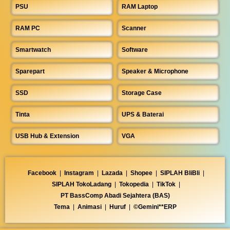
PSU
RAM Laptop
RAM PC
Scanner
Smartwatch
Software
Sparepart
Speaker & Microphone
SSD
Storage Case
Tinta
UPS & Baterai
USB Hub & Extension
VGA
Facebook
|
Instagram
|
Lazada
|
Shopee
|
SIPLAH BliBli
|
SIPLAH TokoLadang
|
Tokopedia
|
TikTok
|
PT BassComp Abadi Sejahtera (BAS)
Tema
|
Animasi
|
Huruf
|
©Gemini**ERP