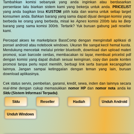
Tambahkan komisi sebanyak yang anda inginkan atau berdasarkan
persentase lalu biarkan sistem kami yang bekerja untuk anda.
PRICELIST
yang anda bagikan bisa
KUSTOM
pilih kata dan warna untuk setiap target
konsumen anda. Bahkan barang yang sama dapat dijual dengan komisi yang
berbeda ke orang yang berbeda, misal ke
Agnes
komisi 200rb lalu ke
Bety
barang yang sama komisi 300rb. Tertarik? Yuk buruan gabung jadi reseller
kami.
Percepat akses ke marketplace BassComp dengan menginstall aplikasi di
ponsel android atau notebook windows. Ukuran file sangat kecil hemat kuota.
Mendukung mencetak melalui printer bluetooth, download dan upload materi
promosi, scan barcode cerdas, membacakan isi layar, membuat pricelist pdf
dengan komisi yang dapat diubah sesuai keinginan, copy dan paste konten
promosi tanpa perlu repot memilih, berbagi link serta banyak kecanggihan
lainnya. Jangan sampai ketinggalan dengan teman yang lain, buruan
download aplikasinya.
Cek status servis, pembelian, garansi, kredit, sewa, inden dan lainnya secara
real-time
dengan cukup memasukkan
nomor HP
dan
nomor nota
anda ke
SIdu
(Sistem Informasi Terpadu)
.
SIdu
Reseller
Hadiah
Unduh Android
Unduh Windows