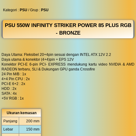
◀︎
...
Kategori :
PSU
/ Grup :
PSU
PSU 550W INFINITY STRIKER POWER 85 PLUS RGB
- BRONZE
Daya Utama: Fleksibel 20+4pin sesuai dengan INTEL ATX 12V 2.2
Daya utama & konektor (4+4)pin + EPS 12V
Konektor PCI-E 6-pin PCI- EXPRESS mendukung kartu video NVIDIA & AMD
RADEON terbaru, SLI & Dukungan GPU ganda Crossfire
24 Pin M/B : 1x
4+4 Pin CPU : 2x
PCI-E 6+2 : 2x
HDD : 2x
SATA : 4x
+5V RGB : 1x
Ukuran kemasan
Panjang
200 mm
Lebar
150 mm