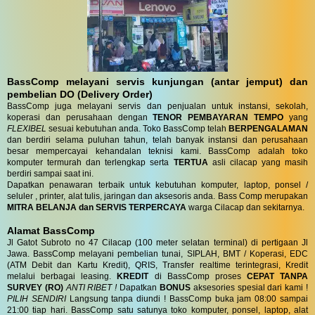
BassComp melayani servis kunjungan (antar jemput) dan
pembelian DO (Delivery Order)
BassComp juga melayani servis dan penjualan untuk instansi, sekolah,
koperasi dan perusahaan dengan
TENOR PEMBAYARAN TEMPO
yang
FLEXIBEL
sesuai kebutuhan anda. Toko BassComp telah
BERPENGALAMAN
dan berdiri selama puluhan tahun, telah banyak instansi dan perusahaan
besar mempercayai kehandalan teknisi kami. BassComp adalah toko
komputer termurah dan terlengkap serta
TERTUA
asli cilacap yang masih
berdiri sampai saat ini.
Dapatkan penawaran terbaik untuk kebutuhan komputer, laptop, ponsel /
seluler , printer, alat tulis, jaringan dan aksesoris anda. Bass Comp merupakan
MITRA BELANJA dan SERVIS TERPERCAYA
warga Cilacap dan sekitarnya.
Alamat BassComp
Jl Gatot Subroto no 47 Cilacap (100 meter selatan terminal) di pertigaan Jl
Jawa. BassComp melayani pembelian tunai, SIPLAH, BMT / Koperasi, EDC
(ATM Debit dan Kartu Kredit), QRIS, Transfer realtime terintegrasi, Kredit
melalui berbagai leasing.
KREDIT
di BassComp proses
CEPAT TANPA
SURVEY (RO)
ANTI RIBET !
Dapatkan
BONUS
aksesories spesial dari kami !
PILIH SENDIRI
Langsung tanpa diundi ! BassComp buka jam 08:00 sampai
21:00 tiap hari. BassComp satu satunya toko komputer, ponsel, laptop, alat