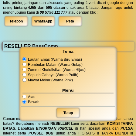
tulis, printer, jaringan dan aksesoris yang paling favorit dicari google dengan
rating
bintang 4.6/5 dari 595 ulasan
untuk area Cilacap. Jangan ragu untuk
menghubungi kami di
08 5756 111 777
atau dengan klik :
Telepon
WhatsApp
Peta
RESELLER BassComp
Tema
Lautan Emas (Warna Biru Emas)
Rembulan Malam (Warna Gelap)
Zamrud Khatulistiwa (Warna Hijau)
Seputih Cahaya (Warna Putih)
Mawar Mekar (Warna Pink)
Menu
Atas
Bawah
Tutup
Cuman modal posting di media sosial bisa dapat penghasilan tambahan tanpa
batas? Bergabung menjadi
RESELLER
kami serta dapatkan
KOMISI TANPA
BATAS
. Dapatkan
BINGKISAN PARCEL
di hari spesial anda dan
PULSA
internet serta
PONSEL 8GB
untuk anda ! GRATIS !! TANPA DIUNDI !!!