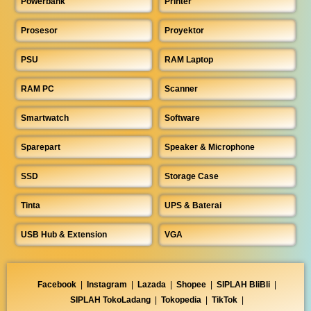
Powerbank
Printer
Prosesor
Proyektor
PSU
RAM Laptop
RAM PC
Scanner
Smartwatch
Software
Sparepart
Speaker & Microphone
SSD
Storage Case
Tinta
UPS & Baterai
USB Hub & Extension
VGA
Facebook
|
Instagram
|
Lazada
|
Shopee
|
SIPLAH BliBli
|
SIPLAH TokoLadang
|
Tokopedia
|
TikTok
|