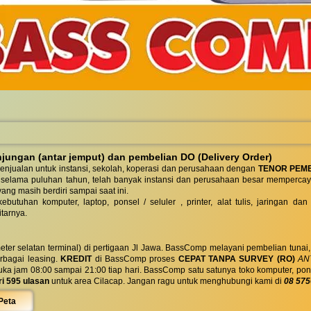
ungan (antar jemput) dan pembelian DO (Delivery Order)
enjualan untuk instansi, sekolah, koperasi dan perusahaan dengan
TENOR PEM
 selama puluhan tahun, telah banyak instansi dan perusahaan besar mempercay
yang masih berdiri sampai saat ini.
butuhan komputer, laptop, ponsel / seluler , printer, alat tulis, jaringan
tarnya.
eter selatan terminal) di pertigaan Jl Jawa. BassComp melayani pembelian tunai
berbagai leasing.
KREDIT
di BassComp proses
CEPAT TANPA SURVEY (RO)
ANT
jam 08:00 sampai 21:00 tiap hari. BassComp satu satunya toko komputer, ponsel, la
ri 595 ulasan
untuk area Cilacap. Jangan ragu untuk menghubungi kami di
08 575
Peta