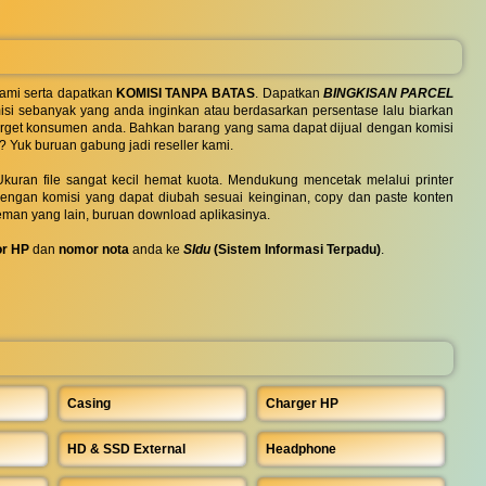
ami serta dapatkan
KOMISI TANPA BATAS
. Dapatkan
BINGKISAN PARCEL
si sebanyak yang anda inginkan atau berdasarkan persentase lalu biarkan
 target konsumen anda. Bahkan barang yang sama dapat dijual dengan komisi
? Yuk buruan gabung jadi reseller kami.
uran file sangat kecil hemat kuota. Mendukung mencetak melalui printer
 dengan komisi yang dapat diubah sesuai keinginan, copy dan paste konten
eman yang lain, buruan download aplikasinya.
r HP
dan
nomor nota
anda ke
SIdu
(Sistem Informasi Terpadu)
.
Casing
Charger HP
HD & SSD External
Headphone