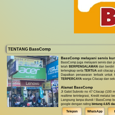
TENTANG BassComp
BassComp melayani servis kunj
BassComp juga melayani servis dan p
telah
BERPENGALAMAN
dan berdiri
terlengkap serta
TERTUA
asli cilacap 
Dapatkan penawaran terbaik untuk ke
TERPERCAYA
warga Cilacap dan seki
Alamat BassComp
Jl Gatot Subroto no 47 Cilacap (100 m
realtime terintegrasi, Kredit melalui 
Langsung tanpa diundi ! BassComp buka 
google dengan rating
bintang 4.6/5 da
Telepon
WhatsApp