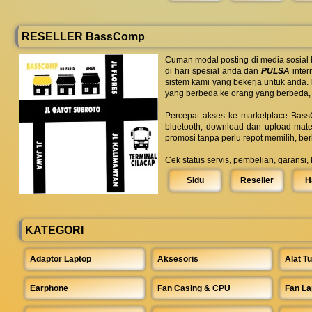
RESELLER BassComp
Cuman modal posting di media sosial
di hari spesial anda dan
PULSA
inter
sistem kami yang bekerja untuk anda.
yang berbeda ke orang yang berbeda,
Percepat akses ke marketplace BassC
bluetooth, download dan upload mate
promosi tanpa perlu repot memilih, be
Cek status servis, pembelian, garansi,
SIdu
Reseller
H
KATEGORI
Adaptor Laptop
Aksesoris
Alat Tu
Earphone
Fan Casing & CPU
Fan La