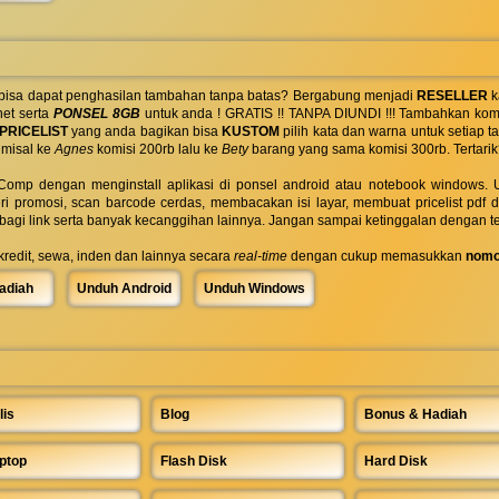
 bisa dapat penghasilan tambahan tanpa batas? Bergabung menjadi
RESELLER
k
net serta
PONSEL 8GB
untuk anda ! GRATIS !! TANPA DIUNDI !!! Tambahkan komi
PRICELIST
yang anda bagikan bisa
KUSTOM
pilih kata dan warna untuk setiap
 misal ke
Agnes
komisi 200rb lalu ke
Bety
barang yang sama komisi 300rb. Tertarik
omp dengan menginstall aplikasi di ponsel android atau notebook windows. Uk
ri promosi, scan barcode cerdas, membacakan isi layar, membuat pricelist pdf
rbagi link serta banyak kecanggihan lainnya. Jangan sampai ketinggalan dengan t
 kredit, sewa, inden dan lainnya secara
real-time
dengan cukup memasukkan
nomo
adiah
Unduh Android
Unduh Windows
lis
Blog
Bonus & Hadiah
ptop
Flash Disk
Hard Disk