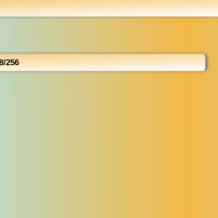
...
8/256