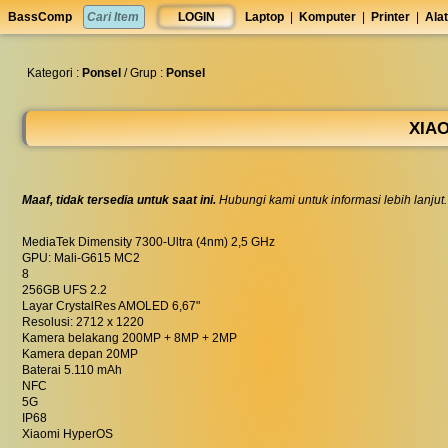
set
BassComp
LOGIN
Laptop
|
Komputer
|
Printer
|
Alat
anti
lelet
◀︎
Kategori :
Ponsel
/ Grup :
Ponsel
XIAO
Maaf, tidak tersedia untuk saat ini.
Hubungi kami untuk informasi lebih lanjut.
MediaTek Dimensity 7300-Ultra (4nm) 2,5 GHz
GPU: Mali-G615 MC2
8
256GB UFS 2.2
Layar CrystalRes AMOLED 6,67"
Resolusi: 2712 x 1220
Kamera belakang 200MP + 8MP + 2MP
Kamera depan 20MP
Baterai 5.110 mAh
NFC
5G
IP68
Xiaomi HyperOS