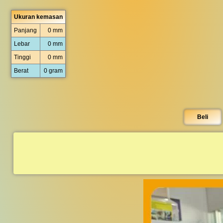
Ukuran kemasan
Panjang
0 mm
Lebar
0 mm
Tinggi
0 mm
Berat
0 gram
Beli