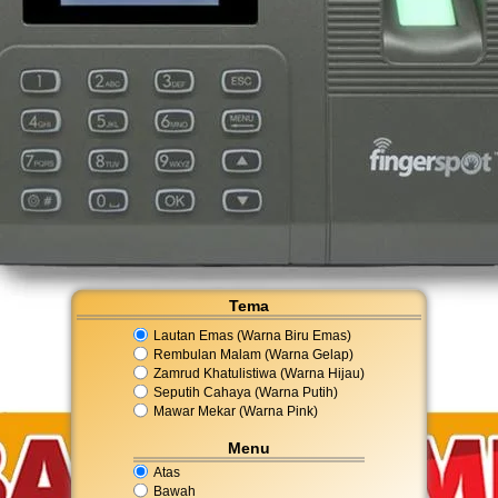
Tema
Lautan Emas (Warna Biru Emas)
Rembulan Malam (Warna Gelap)
Zamrud Khatulistiwa (Warna Hijau)
Seputih Cahaya (Warna Putih)
Mawar Mekar (Warna Pink)
Menu
Atas
Bawah