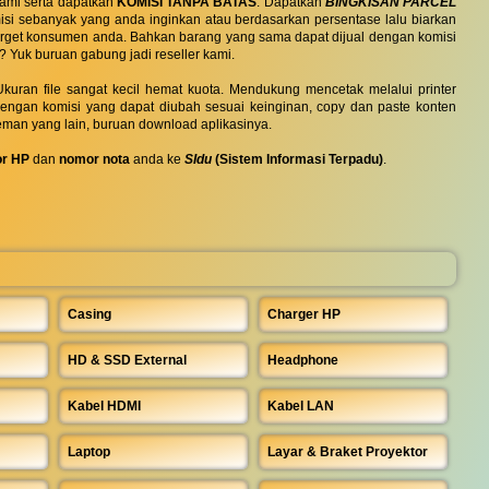
ami serta dapatkan
KOMISI TANPA BATAS
. Dapatkan
BINGKISAN PARCEL
si sebanyak yang anda inginkan atau berdasarkan persentase lalu biarkan
 target konsumen anda. Bahkan barang yang sama dapat dijual dengan komisi
? Yuk buruan gabung jadi reseller kami.
uran file sangat kecil hemat kuota. Mendukung mencetak melalui printer
 dengan komisi yang dapat diubah sesuai keinginan, copy dan paste konten
eman yang lain, buruan download aplikasinya.
r HP
dan
nomor nota
anda ke
SIdu
(Sistem Informasi Terpadu)
.
Casing
Charger HP
HD & SSD External
Headphone
Kabel HDMI
Kabel LAN
Laptop
Layar & Braket Proyektor