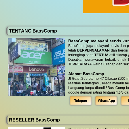
TENTANG BassComp
BassComp melayani servis kunj
BassComp juga melayani servis dan p
telah
BERPENGALAMAN
dan berdiri
terlengkap serta
TERTUA
asli cilacap 
Dapatkan penawaran terbaik untuk ke
TERPERCAYA
warga Cilacap dan seki
Alamat BassComp
Jl Gatot Subroto no 47 Cilacap (100 m
realtime terintegrasi, Kredit melalui 
Langsung tanpa diundi ! BassComp buka 
google dengan rating
bintang 4.6/5 da
Telepon
WhatsApp
RESELLER BassComp