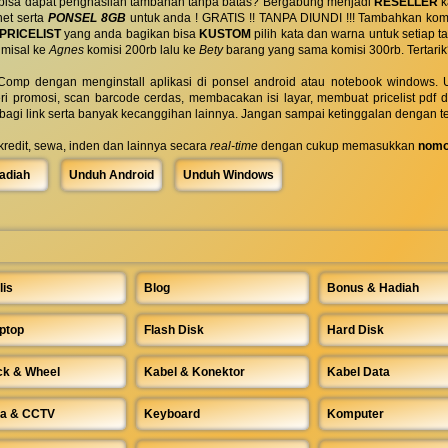
 bisa dapat penghasilan tambahan tanpa batas? Bergabung menjadi
RESELLER
k
net serta
PONSEL 8GB
untuk anda ! GRATIS !! TANPA DIUNDI !!! Tambahkan komi
PRICELIST
yang anda bagikan bisa
KUSTOM
pilih kata dan warna untuk setiap
 misal ke
Agnes
komisi 200rb lalu ke
Bety
barang yang sama komisi 300rb. Tertarik
omp dengan menginstall aplikasi di ponsel android atau notebook windows. Uk
ri promosi, scan barcode cerdas, membacakan isi layar, membuat pricelist pdf
rbagi link serta banyak kecanggihan lainnya. Jangan sampai ketinggalan dengan t
 kredit, sewa, inden dan lainnya secara
real-time
dengan cukup memasukkan
nomo
adiah
Unduh Android
Unduh Windows
lis
Blog
Bonus & Hadiah
ptop
Flash Disk
Hard Disk
ck & Wheel
Kabel & Konektor
Kabel Data
a & CCTV
Keyboard
Komputer