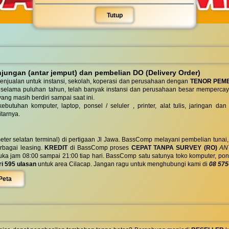
Tutup
ungan (antar jemput) dan pembelian DO (Delivery Order)
enjualan untuk instansi, sekolah, koperasi dan perusahaan dengan
TENOR PEM
 selama puluhan tahun, telah banyak instansi dan perusahaan besar mempercay
yang masih berdiri sampai saat ini.
butuhan komputer, laptop, ponsel / seluler , printer, alat tulis, jaringan
tarnya.
eter selatan terminal) di pertigaan Jl Jawa. BassComp melayani pembelian tunai
berbagai leasing.
KREDIT
di BassComp proses
CEPAT TANPA SURVEY (RO)
ANT
jam 08:00 sampai 21:00 tiap hari. BassComp satu satunya toko komputer, ponsel, la
ri 595 ulasan
untuk area Cilacap. Jangan ragu untuk menghubungi kami di
08 575
Peta