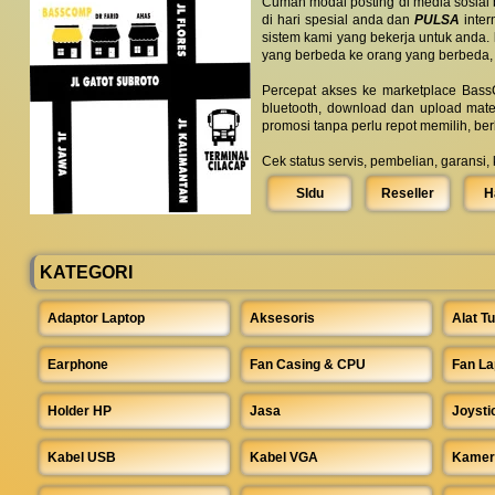
Cuman modal posting di media sosial
di hari spesial anda dan
PULSA
inter
sistem kami yang bekerja untuk anda.
yang berbeda ke orang yang berbeda,
Percepat akses ke marketplace BassC
bluetooth, download dan upload mate
promosi tanpa perlu repot memilih, be
Cek status servis, pembelian, garansi,
SIdu
Reseller
H
KATEGORI
Adaptor Laptop
Aksesoris
Alat Tu
Earphone
Fan Casing & CPU
Fan La
Holder HP
Jasa
Joysti
Kabel USB
Kabel VGA
Kamer