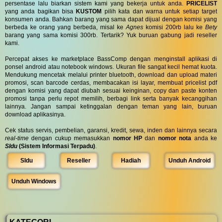
persentase lalu biarkan sistem kami yang bekerja untuk anda.
PRICELIST
yang anda bagikan bisa
KUSTOM
pilih kata dan warna untuk setiap target
konsumen anda. Bahkan barang yang sama dapat dijual dengan komisi yang
berbeda ke orang yang berbeda, misal ke
Agnes
komisi 200rb lalu ke
Bety
barang yang sama komisi 300rb. Tertarik? Yuk buruan gabung jadi reseller
kami.
Percepat akses ke marketplace BassComp dengan menginstall aplikasi di
ponsel android atau notebook windows. Ukuran file sangat kecil hemat kuota.
Mendukung mencetak melalui printer bluetooth, download dan upload materi
promosi, scan barcode cerdas, membacakan isi layar, membuat pricelist pdf
dengan komisi yang dapat diubah sesuai keinginan, copy dan paste konten
promosi tanpa perlu repot memilih, berbagi link serta banyak kecanggihan
lainnya. Jangan sampai ketinggalan dengan teman yang lain, buruan
download aplikasinya.
Cek status servis, pembelian, garansi, kredit, sewa, inden dan lainnya secara
real-time
dengan cukup memasukkan
nomor HP
dan
nomor nota
anda ke
SIdu
(Sistem Informasi Terpadu)
.
SIdu
Reseller
Hadiah
Unduh Android
Unduh Windows