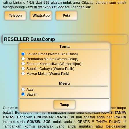
rating
bintang 4.6/5 dari 595 ulasan
untuk area Cilacap. Jangan ragu untuk
menghubungi kami di
08 5756 111 777
atau dengan klik :
Telepon
WhatsApp
Peta
RESELLER BassComp
Tema
Lautan Emas (Warna Biru Emas)
Rembulan Malam (Warna Gelap)
Zamrud Khatulistiwa (Warna Hijau)
Seputih Cahaya (Warna Putih)
Mawar Mekar (Warna Pink)
Menu
Atas
Bawah
Tutup
Cuman modal posting di media sosial bisa dapat penghasilan tambahan tanpa
batas? Bergabung menjadi
RESELLER
kami serta dapatkan
KOMISI TANPA
BATAS
. Dapatkan
BINGKISAN PARCEL
di hari spesial anda dan
PULSA
internet serta
PONSEL 8GB
untuk anda ! GRATIS !! TANPA DIUNDI !!!
Tambahkan komisi sebanyak yang anda inginkan atau berdasarkan