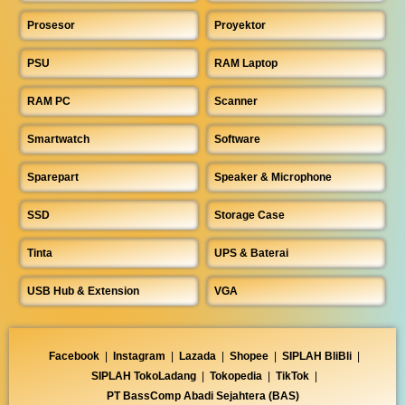
Prosesor
Proyektor
PSU
RAM Laptop
RAM PC
Scanner
Smartwatch
Software
Sparepart
Speaker & Microphone
SSD
Storage Case
Tinta
UPS & Baterai
USB Hub & Extension
VGA
Facebook
|
Instagram
|
Lazada
|
Shopee
|
SIPLAH BliBli
|
SIPLAH TokoLadang
|
Tokopedia
|
TikTok
|
PT BassComp Abadi Sejahtera (BAS)