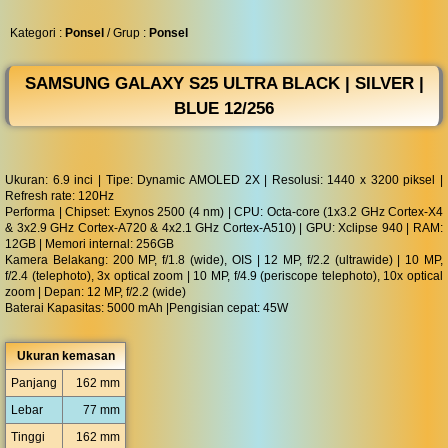
◀︎
...
Kategori :
Ponsel
/ Grup :
Ponsel
SAMSUNG GALAXY S25 ULTRA BLACK | SILVER |
BLUE 12/256
Ukuran: 6.9 inci | Tipe: Dynamic AMOLED 2X | Resolusi: 1440 x 3200 piksel |
Refresh rate: 120Hz
Performa | Chipset: Exynos 2500 (4 nm) | CPU: Octa-core (1x3.2 GHz Cortex-X4
& 3x2.9 GHz Cortex-A720 & 4x2.1 GHz Cortex-A510) | GPU: Xclipse 940 | RAM:
12GB | Memori internal: 256GB
Kamera Belakang: 200 MP, f/1.8 (wide), OIS | 12 MP, f/2.2 (ultrawide) | 10 MP,
f/2.4 (telephoto), 3x optical zoom | 10 MP, f/4.9 (periscope telephoto), 10x optical
zoom | Depan: 12 MP, f/2.2 (wide)
Baterai Kapasitas: 5000 mAh |Pengisian cepat: 45W
Ukuran kemasan
Panjang
162 mm
Lebar
77 mm
Tinggi
162 mm