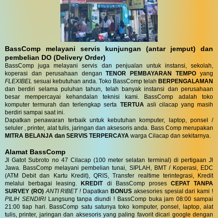
BassComp melayani servis kunjungan (antar jemput) dan
pembelian DO (Delivery Order)
BassComp juga melayani servis dan penjualan untuk instansi, sekolah,
koperasi dan perusahaan dengan
TENOR PEMBAYARAN TEMPO
yang
FLEXIBEL
sesuai kebutuhan anda. Toko BassComp telah
BERPENGALAMAN
dan berdiri selama puluhan tahun, telah banyak instansi dan perusahaan
besar mempercayai kehandalan teknisi kami. BassComp adalah toko
komputer termurah dan terlengkap serta
TERTUA
asli cilacap yang masih
berdiri sampai saat ini.
Dapatkan penawaran terbaik untuk kebutuhan komputer, laptop, ponsel /
seluler , printer, alat tulis, jaringan dan aksesoris anda. Bass Comp merupakan
MITRA BELANJA dan SERVIS TERPERCAYA
warga Cilacap dan sekitarnya.
Alamat BassComp
Jl Gatot Subroto no 47 Cilacap (100 meter selatan terminal) di pertigaan Jl
Jawa. BassComp melayani pembelian tunai, SIPLAH, BMT / Koperasi, EDC
(ATM Debit dan Kartu Kredit), QRIS, Transfer realtime terintegrasi, Kredit
melalui berbagai leasing.
KREDIT
di BassComp proses
CEPAT TANPA
SURVEY (RO)
ANTI RIBET !
Dapatkan
BONUS
aksesories spesial dari kami !
PILIH SENDIRI
Langsung tanpa diundi ! BassComp buka jam 08:00 sampai
21:00 tiap hari. BassComp satu satunya toko komputer, ponsel, laptop, alat
tulis, printer, jaringan dan aksesoris yang paling favorit dicari google dengan