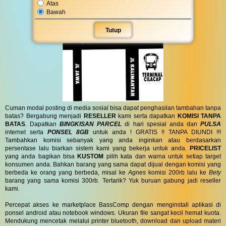
Atas
Bawah
Tutup
Cuman modal posting di media sosial bisa dapat penghasilan tambahan tanpa
batas? Bergabung menjadi
RESELLER
kami serta dapatkan
KOMISI TANPA
BATAS
. Dapatkan
BINGKISAN PARCEL
di hari spesial anda dan
PULSA
internet serta
PONSEL 8GB
untuk anda ! GRATIS !! TANPA DIUNDI !!!
Tambahkan komisi sebanyak yang anda inginkan atau berdasarkan
persentase lalu biarkan sistem kami yang bekerja untuk anda.
PRICELIST
yang anda bagikan bisa
KUSTOM
pilih kata dan warna untuk setiap target
konsumen anda. Bahkan barang yang sama dapat dijual dengan komisi yang
berbeda ke orang yang berbeda, misal ke
Agnes
komisi 200rb lalu ke
Bety
barang yang sama komisi 300rb. Tertarik? Yuk buruan gabung jadi reseller
kami.
Percepat akses ke marketplace BassComp dengan menginstall aplikasi di
ponsel android atau notebook windows. Ukuran file sangat kecil hemat kuota.
Mendukung mencetak melalui printer bluetooth, download dan upload materi