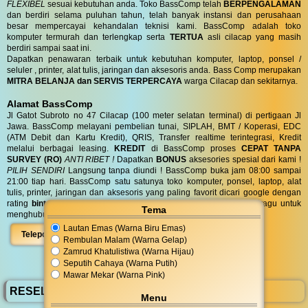
FLEXIBEL
sesuai kebutuhan anda. Toko BassComp telah
BERPENGALAMAN
dan berdiri selama puluhan tahun, telah banyak instansi dan perusahaan
besar mempercayai kehandalan teknisi kami. BassComp adalah toko
komputer termurah dan terlengkap serta
TERTUA
asli cilacap yang masih
berdiri sampai saat ini.
Dapatkan penawaran terbaik untuk kebutuhan komputer, laptop, ponsel /
seluler , printer, alat tulis, jaringan dan aksesoris anda. Bass Comp merupakan
MITRA BELANJA dan SERVIS TERPERCAYA
warga Cilacap dan sekitarnya.
Alamat BassComp
Jl Gatot Subroto no 47 Cilacap (100 meter selatan terminal) di pertigaan Jl
Jawa. BassComp melayani pembelian tunai, SIPLAH, BMT / Koperasi, EDC
(ATM Debit dan Kartu Kredit), QRIS, Transfer realtime terintegrasi, Kredit
melalui berbagai leasing.
KREDIT
di BassComp proses
CEPAT TANPA
SURVEY (RO)
ANTI RIBET !
Dapatkan
BONUS
aksesories spesial dari kami !
PILIH SENDIRI
Langsung tanpa diundi ! BassComp buka jam 08:00 sampai
21:00 tiap hari. BassComp satu satunya toko komputer, ponsel, laptop, alat
tulis, printer, jaringan dan aksesoris yang paling favorit dicari google dengan
rating
bintang 4.6/5 dari 595 ulasan
untuk area Cilacap. Jangan ragu untuk
Tema
menghubungi kami di
08 5756 111 777
atau dengan klik :
Lautan Emas (Warna Biru Emas)
Telepon
WhatsApp
Peta
Rembulan Malam (Warna Gelap)
Zamrud Khatulistiwa (Warna Hijau)
Seputih Cahaya (Warna Putih)
Mawar Mekar (Warna Pink)
RESELLER BassComp
Menu