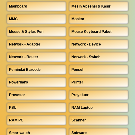
Mainboard
Mesin Absensi & Kasir
MMC
Monitor
Mouse & Stylus Pen
Mouse Keyboard Paket
Network - Adapter
Network - Device
Network - Router
Network - Switch
Pemindai Barcode
Ponsel
Powerbank
Printer
Prosesor
Proyektor
PSU
RAM Laptop
RAM PC
Scanner
Smartwatch
Software