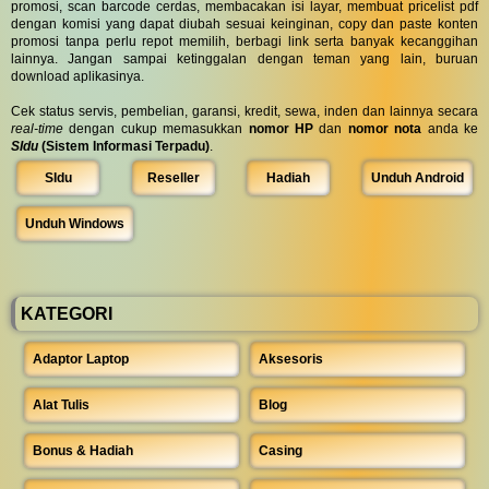
promosi, scan barcode cerdas, membacakan isi layar, membuat pricelist pdf
dengan komisi yang dapat diubah sesuai keinginan, copy dan paste konten
promosi tanpa perlu repot memilih, berbagi link serta banyak kecanggihan
lainnya. Jangan sampai ketinggalan dengan teman yang lain, buruan
download aplikasinya.
Cek status servis, pembelian, garansi, kredit, sewa, inden dan lainnya secara
real-time
dengan cukup memasukkan
nomor HP
dan
nomor nota
anda ke
SIdu
(Sistem Informasi Terpadu)
.
SIdu
Reseller
Hadiah
Unduh Android
Unduh Windows
KATEGORI
Adaptor Laptop
Aksesoris
Alat Tulis
Blog
Bonus & Hadiah
Casing