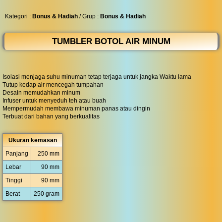
◀︎
...
Kategori :
Bonus & Hadiah
/ Grup :
Bonus & Hadiah
TUMBLER BOTOL AIR MINUM
Isolasi menjaga suhu minuman tetap terjaga untuk jangka Waktu lama
Tutup kedap air mencegah tumpahan
Desain memudahkan minum
Infuser untuk menyeduh teh atau buah
Mempermudah membawa minuman panas atau dingin
Terbuat dari bahan yang berkualitas
Ukuran kemasan
Panjang
250 mm
Lebar
90 mm
Tinggi
90 mm
Berat
250 gram