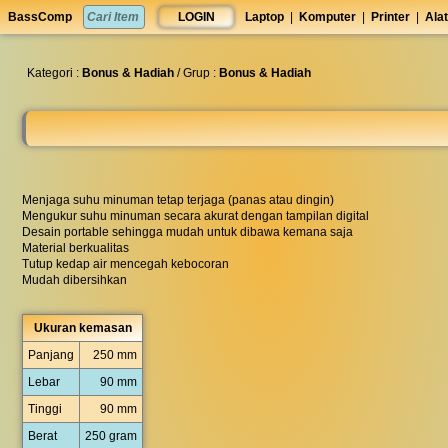
set
BassComp
LOGIN
Laptop
|
Komputer
|
Printer
|
Alat
anti
lelet
◀︎
Kategori :
Bonus & Hadiah
/ Grup :
Bonus & Hadiah
Menjaga suhu minuman tetap terjaga (panas atau dingin)
Mengukur suhu minuman secara akurat dengan tampilan digital
Desain portable sehingga mudah untuk dibawa kemana saja
Material berkualitas
Tutup kedap air mencegah kebocoran
Mudah dibersihkan
Ukuran kemasan
Panjang
250 mm
Lebar
90 mm
Tinggi
90 mm
Berat
250 gram