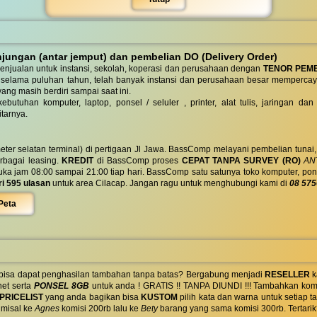
ungan (antar jemput) dan pembelian DO (Delivery Order)
enjualan untuk instansi, sekolah, koperasi dan perusahaan dengan
TENOR PEM
 selama puluhan tahun, telah banyak instansi dan perusahaan besar mempercay
yang masih berdiri sampai saat ini.
butuhan komputer, laptop, ponsel / seluler , printer, alat tulis, jaringan
tarnya.
eter selatan terminal) di pertigaan Jl Jawa. BassComp melayani pembelian tunai
berbagai leasing.
KREDIT
di BassComp proses
CEPAT TANPA SURVEY (RO)
ANT
jam 08:00 sampai 21:00 tiap hari. BassComp satu satunya toko komputer, ponsel, la
ri 595 ulasan
untuk area Cilacap. Jangan ragu untuk menghubungi kami di
08 575
Peta
 bisa dapat penghasilan tambahan tanpa batas? Bergabung menjadi
RESELLER
k
net serta
PONSEL 8GB
untuk anda ! GRATIS !! TANPA DIUNDI !!! Tambahkan komi
PRICELIST
yang anda bagikan bisa
KUSTOM
pilih kata dan warna untuk setiap
 misal ke
Agnes
komisi 200rb lalu ke
Bety
barang yang sama komisi 300rb. Tertarik