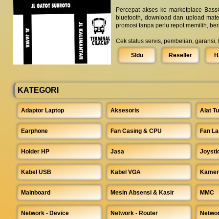
Percepat akses ke marketplace BassC
bluetooth, download dan upload mate
promosi tanpa perlu repot memilih, be
Cek status servis, pembelian, garansi,
SIdu
Reseller
H
KATEGORI
Adaptor Laptop
Aksesoris
Alat Tu
Earphone
Fan Casing & CPU
Fan La
Holder HP
Jasa
Joysti
Kabel USB
Kabel VGA
Kamer
Mainboard
Mesin Absensi & Kasir
MMC
Network - Device
Network - Router
Networ