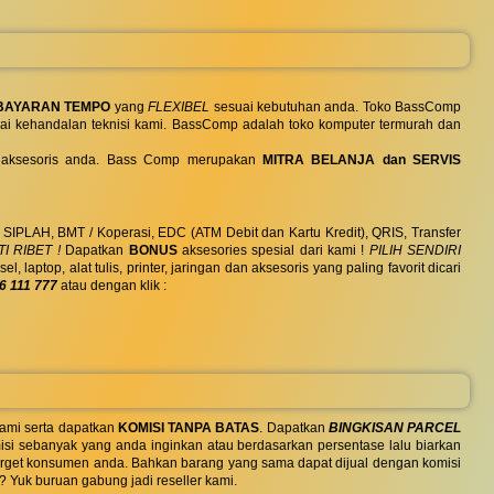
BAYARAN TEMPO
yang
FLEXIBEL
sesuai kebutuhan anda. Toko BassComp
ai kehandalan teknisi kami. BassComp adalah toko komputer termurah dan
 dan aksesoris anda. Bass Comp merupakan
MITRA BELANJA dan SERVIS
, SIPLAH, BMT / Koperasi, EDC (ATM Debit dan Kartu Kredit), QRIS, Transfer
I RIBET !
Dapatkan
BONUS
aksesories spesial dari kami !
PILIH SENDIRI
ptop, alat tulis, printer, jaringan dan aksesoris yang paling favorit dicari
6 111 777
atau dengan klik :
ami serta dapatkan
KOMISI TANPA BATAS
. Dapatkan
BINGKISAN PARCEL
si sebanyak yang anda inginkan atau berdasarkan persentase lalu biarkan
 target konsumen anda. Bahkan barang yang sama dapat dijual dengan komisi
? Yuk buruan gabung jadi reseller kami.