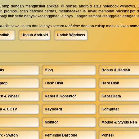
omp dengan menginstall aplikasi di ponsel android atau notebook windows. Uk
ri promosi, scan barcode cerdas, membacakan isi layar, membuat pricelist pdf
rbagi link serta banyak kecanggihan lainnya. Jangan sampai ketinggalan dengan t
 kredit, sewa, inden dan lainnya secara
real-time
dengan cukup memasukkan
nomo
adiah
Unduh Android
Unduh Windows
lis
Blog
Bonus & Hadiah
ptop
Flash Disk
Hard Disk
ck & Wheel
Kabel & Konektor
Kabel Data
a & CCTV
Keyboard
Komputer
Monitor
Mouse & Stylus Pen
k - Switch
Pemindai Barcode
Ponsel