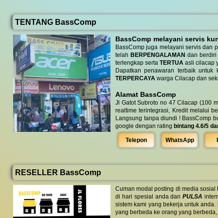
TENTANG BassComp
BassComp melayani servis kunj
BassComp juga melayani servis dan p
telah
BERPENGALAMAN
dan berdiri
terlengkap serta
TERTUA
asli cilacap 
Dapatkan penawaran terbaik untuk ke
TERPERCAYA
warga Cilacap dan seki
Alamat BassComp
Jl Gatot Subroto no 47 Cilacap (100 m
realtime terintegrasi, Kredit melalui 
Langsung tanpa diundi ! BassComp buka 
google dengan rating
bintang 4.6/5 da
Telepon
WhatsApp
RESELLER BassComp
Cuman modal posting di media sosial
di hari spesial anda dan
PULSA
inter
sistem kami yang bekerja untuk anda.
yang berbeda ke orang yang berbeda,